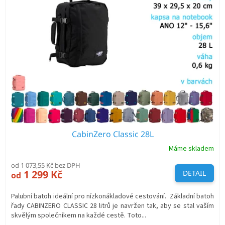
i
s
p
r
o
d
u
k
t
ů
CabinZero Classic 28L
Máme skladem
od 1 073,55 Kč bez DPH
1 299 Kč
DETAIL
od
Palubní batoh ideální pro nízkonákladové cestování. Základní batoh
řady CABINZERO CLASSIC 28 litrů je navržen tak, aby se stal vaším
skvělým společníkem na každé cestě. Toto...