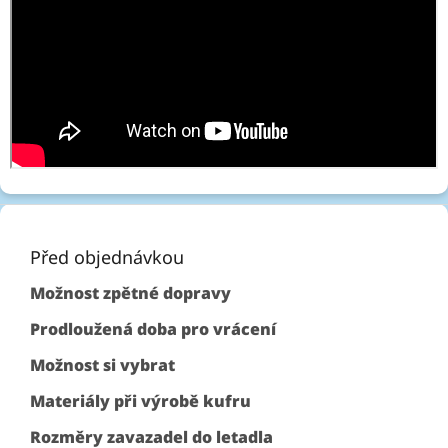
Z
á
p
Před objednávkou
a
Možnost zpětné dopravy
t
í
Prodloužená doba pro vrácení
Možnost si vybrat
Materiály při výrobě kufru
Rozměry zavazadel do letadla