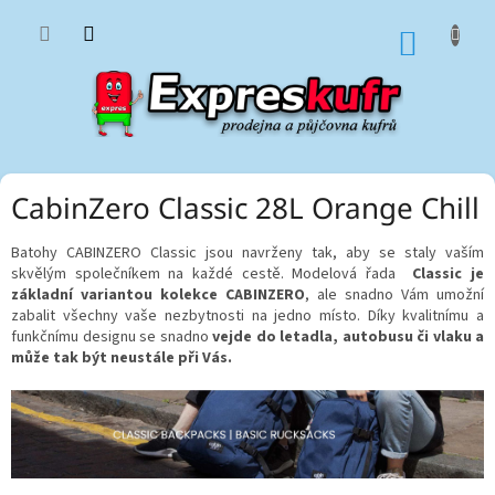
Přejít
na
NÁKUP
obsah
KOŠÍK
CabinZero Classic 28L Orange Chill
Batohy CABINZERO Classic jsou navrženy tak, aby se staly vaším
skvělým společníkem na každé cestě. Modelová řada
Classic je
základní variantou kolekce CABINZERO
, ale snadno Vám umožní
zabalit všechny vaše nezbytnosti na jedno místo. Díky kvalitnímu a
funkčnímu designu se snadno
vejde do letadla, autobusu či vlaku a
může tak být neustále při Vás.