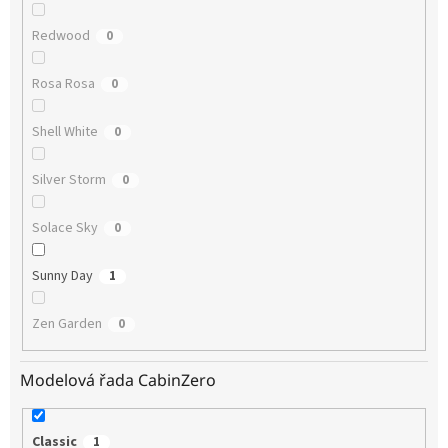
Redwood
0
Rosa Rosa
0
Shell White
0
Silver Storm
0
Solace Sky
0
Sunny Day
1
Zen Garden
0
Modelová řada CabinZero
Classic
1