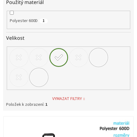
Použitý materiál
Polyester 600D
1
Velikost
VYMAZAT FILTRY
Položek k zobrazení:
1
V
ý
p