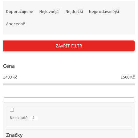
Ř
a
Doporučujeme
Nejlevnější
Nejdražší
Nejprodávanější
z
e
Abecedně
n
í
p
ZAVŘÍT FILTR
r
o
d
Cena
u
1499
Kč
1500
Kč
k
t
ů
Na skladě
1
Značky