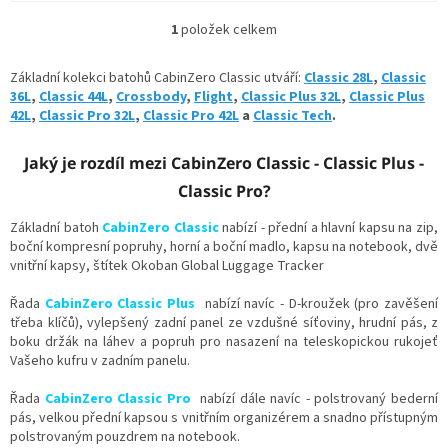
1
položek celkem
O
v
l
Základní kolekci batohů CabinZero Classic utváří:
Classic 28L
,
Classic
á
36L
,
Classic 44L
,
Crossbody
,
Flight
,
Classic Plus 32L
,
Classic Plus
d
42L
,
Classic Pro 32L
,
Classic Pro 42L
a
Classic Tech
.
a
c
Jaký je rozdíl mezi CabinZero Classic - Classic Plus -
í
p
Classic Pro?
r
v
Základní batoh
CabinZero Classic
nabízí - přední a hlavní kapsu na zip,
k
boční kompresní popruhy, horní a boční madlo, kapsu na notebook, dvě
y
vnitřní kapsy,
štítek Okoban Global Luggage Tracker
v
ý
Řada
CabinZero Classic Plus
nabízí navíc -
D-kroužek (pro zavěšení
p
třeba klíčů),
vylepšený zadní panel ze vzdušné síťoviny, hrudní pás, z
i
boku držák na láhev a popruh pro nasazení na teleskopickou rukojeť
s
Vašeho kufru v zadním panelu.
u
Řada
CabinZero Classic Pro
nabízí dále navíc - polstrovaný bederní
pás, velkou přední kapsou s vnitřním organizérem a snadno přístupným
polstrovaným pouzdrem na notebook.