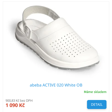
V
p
ý
r
p
o
i
d
s
u
p
k
r
t
o
ů
d
u
k
t
ů
abeba ACTIVE 020 White OB
Máme skladem
900,83 Kč bez DPH
1 090 Kč
DETAIL