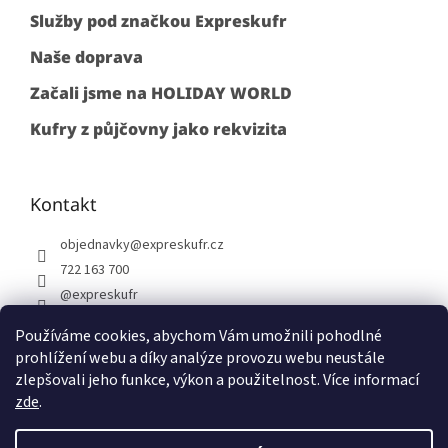
Služby pod značkou Expreskufr
Naše doprava
Začali jsme na HOLIDAY WORLD
Kufry z půjčovny jako rekvizita
Kontakt
objednavky
@
expreskufr.cz
722 163 700
@expreskufr
+420722163700
Používáme cookies, abychom Vám umožnili pohodlné
prohlížení webu a díky analýze provozu webu neustále
zlepšovali jeho funkce, výkon a použitelnost. Více informací
zde
.
Vytvořil Shoptet