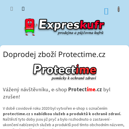
Přejít
na
NÁKUP
obsah
KOŠÍK
P
Doprodej zboží Protectime.cz
o
s
t
r
a
Vážený návštěvníku, e-shop
Protect
íme
.cz
byl
n
zrušen!
n
í
V době covidové roku 2020 byl vytvořen e-shop s označením
p
protectime.cz s nabídkou služeb a produktů k ochraně zdraví.
a
Naštěstí tyto doby jsou již pryč a bylo rozhodnuto o zastavení -
n
ukončení nabízených služeb a produktů pod tímto obchodním názvem,
e