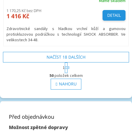
Máme skladem
1 170,25 Kč bez DPH
1 416 Kč
DETAIL
Zdravotnické sandály s hladkou vrchní kůží a gumovou
protiskluzovou podrážkou s technologií SHOCK ABSORBER. Ve
velikostech 34-48.
NAČÍST 18 DALŠÍCH
S
1
3
t
O
r
50
položek celkem
v
á
l
NAHORU
n
á
k
o
d
v
a
Z
á
c
á
n
í
í
p
Před objednávkou
p
a
r
Možnost zpětné dopravy
v
t