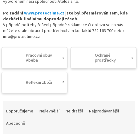
vytvořeném naší společností Atelos s.r.o.
l
Po zadání
www.protectime.cz
jste byl přesměrován sem, kde
dochází k finálnímu doprodeji zásob.
V případě potřeby řešení případné reklamace či dotazu se na nás
můžete stále obracet prostřednictvím kontaktů 722 163 700 nebo
info@protectime.cz
Pracovní obuv
Ochrané
Abeba
prostředky
Reflexní zboží
Ř
a
Doporučujeme
Nejlevnější
Nejdražší
Nejprodávanější
z
e
Abecedně
n
í