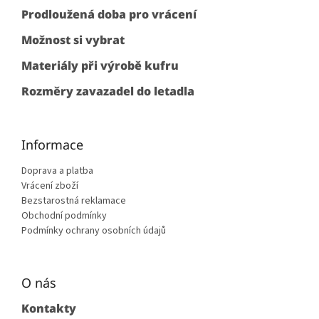
k
í
Prodloužená doba pro vrácení
y
v
Možnost si vybrat
ý
p
Materiály při výrobě kufru
i
s
Rozměry zavazadel do letadla
u
Informace
Doprava a platba
Vrácení zboží
Bezstarostná reklamace
Obchodní podmínky
Podmínky ochrany osobních údajů
O nás
Kontakty