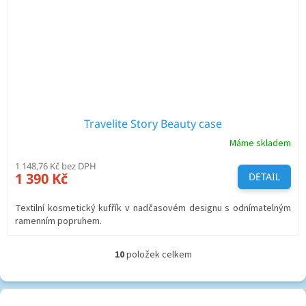
Travelite Story Beauty case
Máme skladem
1 148,76 Kč bez DPH
1 390 Kč
DETAIL
Textilní kosmetický kufřík v nadčasovém designu s odnímatelným
ramenním popruhem.
10
položek celkem
O
v
l
Z
á