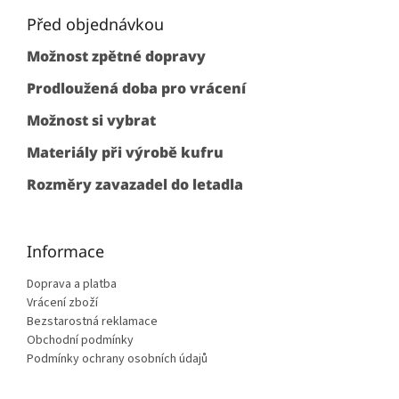
á
d
p
Před objednávkou
a
c
a
Možnost zpětné dopravy
í
t
p
í
Prodloužená doba pro vrácení
r
v
Možnost si vybrat
k
y
Materiály při výrobě kufru
v
ý
Rozměry zavazadel do letadla
p
i
s
u
Informace
Doprava a platba
Vrácení zboží
Bezstarostná reklamace
Obchodní podmínky
Podmínky ochrany osobních údajů