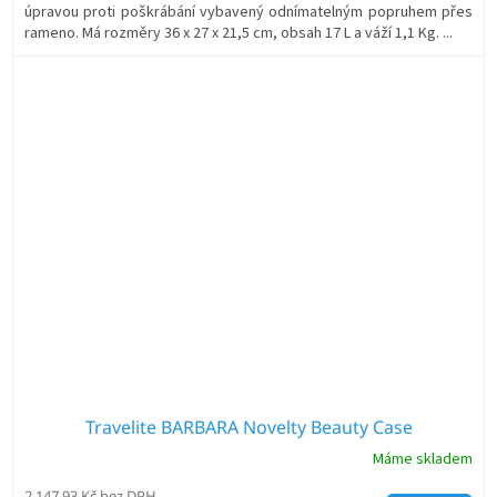
úpravou proti poškrábání vybavený odnímatelným popruhem přes
rameno. Má rozměry 36 x 27 x 21,5 cm, obsah 17 L a váží 1,1 Kg. ...
Travelite BARBARA Novelty Beauty Case
Máme skladem
2 147,93 Kč bez DPH