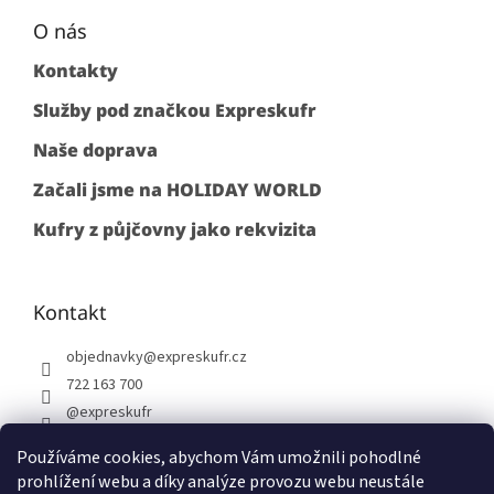
O nás
Kontakty
Služby pod značkou Expreskufr
Naše doprava
Začali jsme na HOLIDAY WORLD
Kufry z půjčovny jako rekvizita
Kontakt
objednavky
@
expreskufr.cz
722 163 700
@expreskufr
+420722163700
Používáme cookies, abychom Vám umožnili pohodlné
prohlížení webu a díky analýze provozu webu neustále