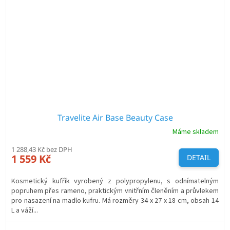
Travelite Air Base Beauty Case
Máme skladem
1 288,43 Kč bez DPH
1 559 Kč
DETAIL
Kosmetický kufřík vyrobený z polypropylenu, s odnímatelným
popruhem přes rameno, praktickým vnitřním členěním a průvlekem
pro nasazení na madlo kufru. Má rozměry 34 x 27 x 18 cm, obsah 14
L a váží...