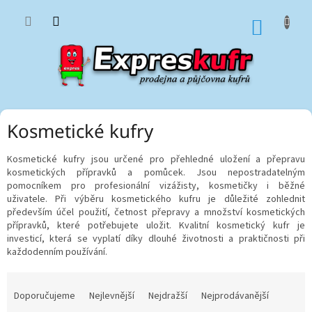
Přejít
na
NÁKUP
obsah
KOŠÍK
Kosmetické kufry
Kosmetické kufry jsou určené pro přehledné uložení a přepravu
kosmetických přípravků a pomůcek. Jsou nepostradatelným
pomocníkem pro profesionální vizážisty, kosmetičky i běžné
uživatele. Při výběru kosmetického kufru je důležité zohlednit
především účel použití, četnost přepravy a množství kosmetických
přípravků, které potřebujete uložit. Kvalitní kosmetický kufr je
investicí, která se vyplatí díky dlouhé životnosti a praktičnosti při
každodenním používání.
Ř
a
Doporučujeme
Nejlevnější
Nejdražší
Nejprodávanější
z