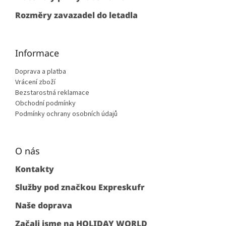
v
ý
Rozměry zavazadel do letadla
p
i
s
u
Informace
Doprava a platba
Vrácení zboží
Bezstarostná reklamace
Obchodní podmínky
Podmínky ochrany osobních údajů
O nás
Kontakty
Služby pod značkou Expreskufr
Naše doprava
Začali jsme na HOLIDAY WORLD