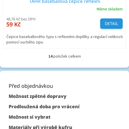
TAHR baseballová čepice reflexní
Máme skladem
48,76 Kč bez DPH
59 Kč
DETAIL
Čepice baseballového typu s reflexními doplňky a regulací velikosti
pomocí suchého zipu.
14
položek celkem
O
v
l
Z
á
á
d
p
Před objednávkou
a
c
a
Možnost zpětné dopravy
í
t
p
í
Prodloužená doba pro vrácení
r
v
Možnost si vybrat
k
y
Materiály při výrobě kufru