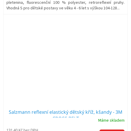
pletenina, fluorescenční 100 % polyester, retroreflexní pruhy.
Vhodná S pro dětské postavy ve věku 4 - 6 let s výškou 104-128...
Salzmann reflexní elastický dětský kříž, kšandy - 3M
CROSS BELT
Máme skladem
131,40 Kč bez DPH