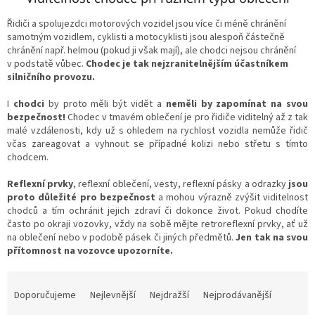
Řidiči a spolujezdci motorových vozidel jsou více či méně chránění
samotným vozidlem, cyklisti a motocyklisti jsou alespoň částečně
chránění např. helmou (pokud ji však mají), ale chodci nejsou chránění
v podstatě vůbec.
Chodec je tak nejzranitelnějším účastníkem
silničního provozu.
I
chodci
by proto měli být vidět a
neměli by zapomínat na svou
bezpečnost!
Chodec v tmavém oblečení je pro řidiče viditelný až z tak
malé vzdálenosti, kdy už s ohledem na rychlost vozidla nemůže řidič
včas zareagovat a vyhnout se případné kolizi nebo střetu s tímto
chodcem.
Reflexní prvky
, reflexní oblečení, vesty, reflexní pásky a odrazky
jsou
proto důležité pro bezpečnost
a mohou výrazně zvýšit viditelnost
chodců a tím ochránit jejich zdraví či dokonce život. Pokud chodíte
často po okraji vozovky, vždy na sobě mějte retroreflexní prvky, ať už
na oblečení nebo v podobě pásek či jiných předmětů.
Jen tak na svou
přítomnost na vozovce upozorníte.
Ř
a
Doporučujeme
Nejlevnější
Nejdražší
Nejprodávanější
z