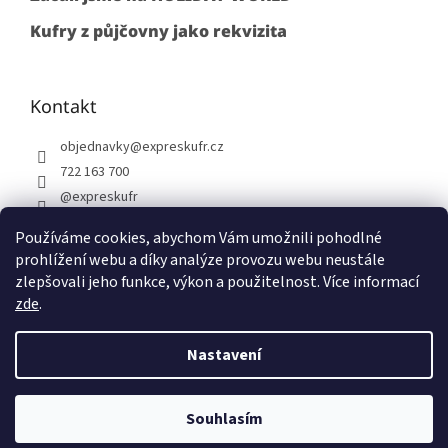
Kufry z půjčovny jako rekvizita
Kontakt
objednavky
@
expreskufr.cz
722 163 700
@expreskufr
+420722163700
Používáme cookies, abychom Vám umožnili pohodlné
prohlížení webu a díky analýze provozu webu neustále
zlepšovali jeho funkce, výkon a použitelnost. Více informací
zde
.
Vytvořil Shoptet
Nastavení
Copyright 2026
Expreskufr
. Všechna práva vyhrazena.
Upravit
Souhlasím
nastavení cookies