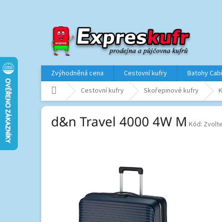
Přejít
na
obsah
Zvýhodněná cena
Cestovní kufry
Batohy Cab
Domů
Cestovní kufry
Skořepinové kufry
K
d&n Travel 4000 4W M
Kód:
Zvolte