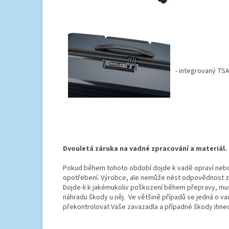
- integrovaný TS
Dvouletá záruka na vadné zpracování a materiál.
Pokud během tohoto období dojde k vadě opraví nebo
opotřebení. Výrobce, ale nemůže nést odpovědnost za
Dojde-li k jakémukoliv poškození během přepravy, mus
náhradu škody u něj. Ve většině případů se jedná o v
překontrolovat Vaše zavazadla a případné škody ihned 