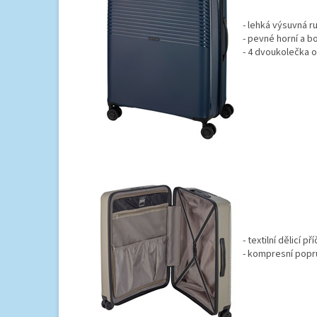
- lehká výsuvná r
- pevné horní a b
- 4 dvoukolečka o
- textilní dělicí 
- kompresní popru