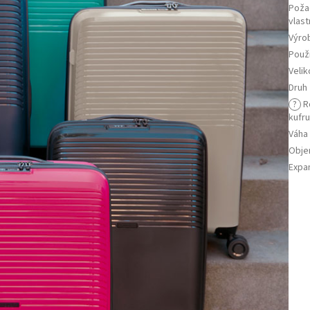
Poža
vlast
Výro
Použi
Velik
Druh
?
R
kufr
Váha
Obj
Expa