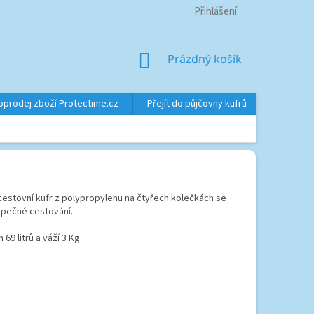
Přihlášení
NÁKUPNÍ
Prázdný košík
KOŠÍK
oprodej zboží Protectime.cz
Přejít do půjčovny kufrů
Značky
estovní kufr z polypropylenu na čtyřech kolečkách se
pečné cestování.
69 litrů a váží 3 Kg.