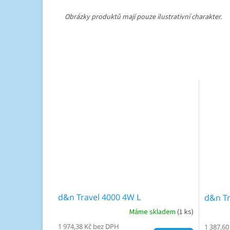
Obrázky produktů mají pouze ilustrativní charakter.
d&n Travel 4000 4W L
d&n Tr
Máme skladem
(1 ks)
1 974,38 Kč bez DPH
1 387,60