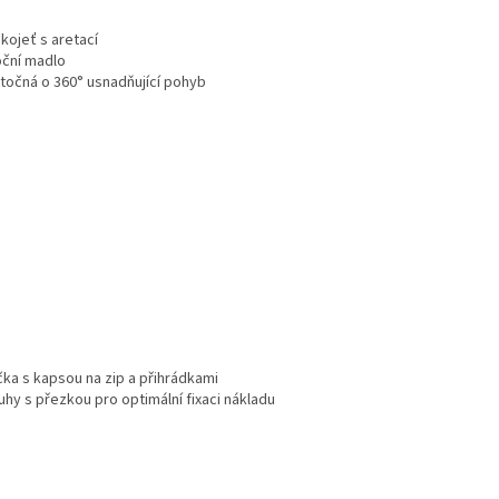
ukojeť s aretací
oční madlo
točná o 360° usnadňující pohyb
příčka s kapsou na zip a přihrádkami
hy s přezkou pro optimální fixaci nákladu