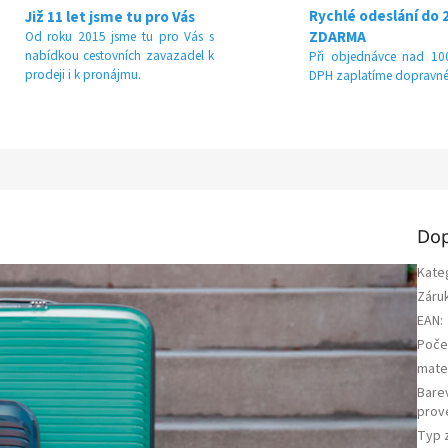
Rychlé odeslání do 
Již 11 let jsme tu pro Vás
ZDARMA
Od roku 2015 jsme tu pro Vás s
nabídkou cestovních zavazadel k
Při objednávce nad 100
prodeji i k pronájmu.
DPH zaplatíme dopravné
Dop
Kate
Záru
EAN
:
Poče
mater
Bare
prov
Typ 