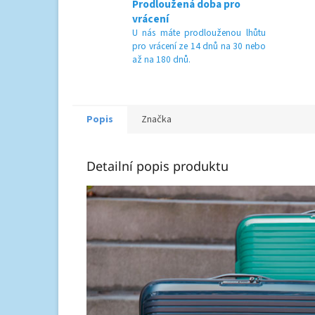
Prodloužená doba pro
vrácení
U nás máte prodlouženou lhůtu
pro vrácení ze 14 dnů na 30 nebo
až na 180 dnů.
Popis
Značka
Detailní popis produktu