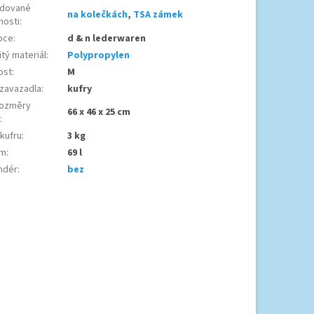
dované
na kolečkách
,
TSA zámek
nosti
:
bce
:
d & n lederwaren
tý materiál
:
Polypropylen
ost
:
M
 zavazadla
:
kufry
ozměry
66 x 46 x 25 cm
u
:
 kufru
:
3 kg
em
:
69 l
ndér
:
bez