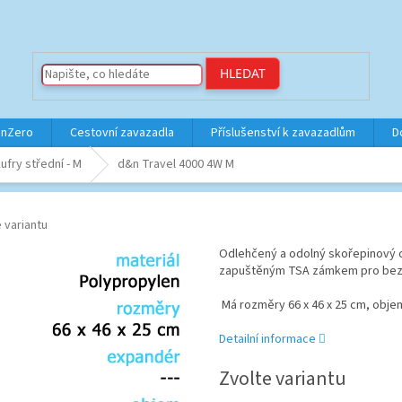
HLEDAT
inZero
Cestovní zavazadla
Příslušenství k zavazadlům
D
ufry střední - M
d&n Travel 4000 4W M
 variantu
Odlehčený a odolný skořepinový c
zapuštěným TSA zámkem pro bez
Má rozměry 66 x 46 x 25 cm, objem 
Detailní informace
Zvolte variantu