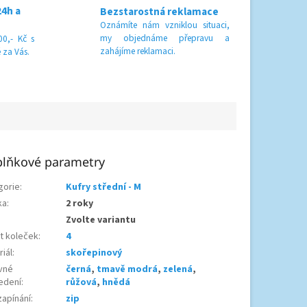
24h a
Bezstarostná reklamace
Oznámíte nám vzniklou situaci,
my objednáme přepravu a
0,- Kč s
zahájíme reklamaci.
 za Vás.
lňkové parametry
gorie
:
Kufry střední - M
ka
:
2 roky
Zvolte variantu
t koleček
:
4
iál
:
skořepinový
vné
černá
,
tmavě modrá
,
zelená
,
edení
:
růžová
,
hnědá
zapínání
:
zip