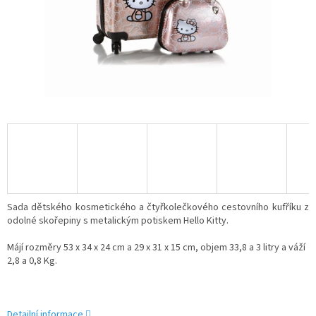
Sada dětského kosmetického a čtyřkolečkového cestovního kufříku z
odolné skořepiny s metalickým potiskem Hello Kitty
.
Májí rozměry
53 x 34 x 24 cm a 29 x 31 x 15 cm,
objem 33,8 a 3 litry a váží
2,8 a 0,8 Kg.
Detailní informace