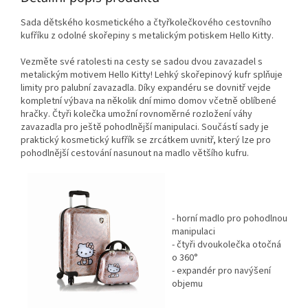
Sada dětského kosmetického a čtyřkolečkového cestovního
kufříku z odolné skořepiny s metalickým potiskem Hello Kitty
.
Vezměte své ratolesti na cesty se sadou dvou zavazadel s
metalickým motivem Hello Kitty! Lehký skořepinový kufr splňuje
limity pro palubní zavazadla. Díky expandéru se dovnitř vejde
kompletní výbava na několik dní mimo domov včetně oblíbené
hračky. Čtyři kolečka umožní rovnoměrné rozložení váhy
zavazadla pro ještě pohodlnější manipulaci. Součástí sady je
praktický kosmetický kufřík se zrcátkem uvnitř, který lze pro
pohodlnější cestování nasunout na madlo většího kufru.
- horní madlo pro pohodlnou
manipulaci
- čtyři dvoukolečka otočná
o 360°
- expandér pro navýšení
objemu