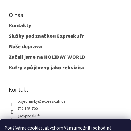
O nás
Kontakty
Služby pod značkou Expreskufr
Naše doprava
Začali jsme na HOLIDAY WORLD
Kufry z půjčovny jako rekvizita
Kontakt
objednavky
@
expreskufr.cz
722 163 700
@expreskufr
+420722163700
Používáme cookies, abychom Vám umožnili pohodlné