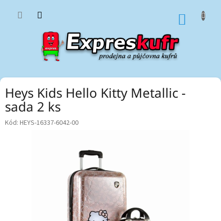
Přejít
na
NÁKUP
obsah
KOŠÍK
Heys Kids Hello Kitty Metallic -
sada 2 ks
Kód:
HEYS-16337-6042-00