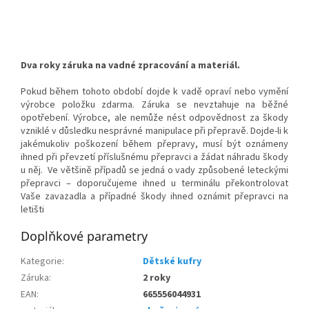
Dva roky záruka na vadné zpracování a materiál.
Pokud během tohoto období dojde k vadě opraví nebo vymění
výrobce položku zdarma. Záruka se nevztahuje na běžné
opotřebení. Výrobce, ale nemůže nést odpovědnost za škody
vzniklé v důsledku nesprávné manipulace při přepravě. Dojde-li k
jakémukoliv poškození během přepravy, musí být oznámeny
ihned při převzetí příslušnému přepravci a žádat náhradu škody
u něj. Ve většině případů se jedná o vady způsobené leteckými
přepravci – doporučujeme ihned u terminálu překontrolovat
Vaše zavazadla a případné škody ihned oznámit přepravci na
letišti
Doplňkové parametry
Kategorie
:
Dětské kufry
Záruka
:
2 roky
EAN
:
665556044931