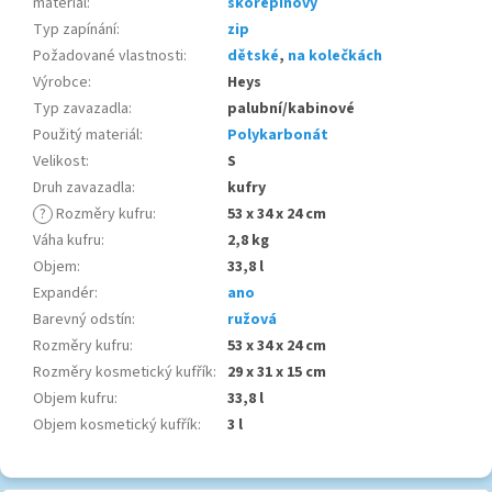
materiál
:
skořepinový
Typ zapínání
:
zip
Požadované vlastnosti
:
dětské
,
na kolečkách
Výrobce
:
Heys
Typ zavazadla
:
palubní/kabinové
Použitý materiál
:
Polykarbonát
Velikost
:
S
Druh zavazadla
:
kufry
?
Rozměry kufru
:
53 x 34 x 24 cm
Váha kufru
:
2,8 kg
Objem
:
33,8 l
Expandér
:
ano
Barevný odstín
:
ružová
Rozměry kufru
:
53 x 34 x 24 cm
Rozměry kosmetický kufřík
:
29 x 31 x 15 cm
Objem kufru
:
33,8 l
Objem kosmetický kufřík
:
3 l