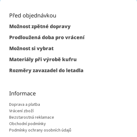
Z
á
p
Před objednávkou
a
Možnost zpětné dopravy
t
í
Prodloužená doba pro vrácení
Možnost si vybrat
Materiály při výrobě kufru
Rozměry zavazadel do letadla
Informace
Doprava a platba
Vrácení zboží
Bezstarostná reklamace
Obchodní podmínky
Podmínky ochrany osobních údajů