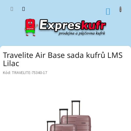
Přejít
na
NÁKUP
obsah
KOŠÍK
Travelite Air Base sada kufrů LMS
Lilac
Kód:
TRAVELITE-75340-17