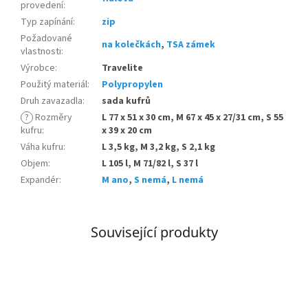
provedení
:
Typ zapínání
:
zip
Požadované
na kolečkách
,
TSA zámek
vlastnosti
:
Výrobce
:
Travelite
Použitý materiál
:
Polypropylen
Druh zavazadla
:
sada kufrů
?
Rozměry
L 77 x 51 x 30 cm, M 67 x 45 x 27/31 cm, S 55
kufru
:
x 39 x 20 cm
Váha kufru
:
L 3,5 kg, M 3,2 kg, S 2,1 kg
Objem
:
L 105 l, M 71/82 l, S 37 l
Expandér
:
M ano
,
S nemá
,
L nemá
Související produkty