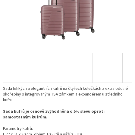
Sada lehkých a elegantních kufrů na čtyřech kolečkách z extra odolné
skořepiny s integrovaným TSA zámkem a expandérem u středního
kufru.
Sada kufrů je cenově zvýhodněná o 5% slevu oproti
samostatným kufrům.
Parametry kufrů:
L
77 x 51 x 30
cm, objem 105 litů a váží 3,5 Kg.