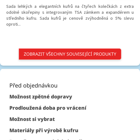
Sada lehkých a elegantních kufrů na čtyřech kolečkách z extra
odolné skořepiny s integrovaným TSA zámkem a expandérem u
středního kufru. Sada kufrů je cenově zvýhodněná o 5% slevu
oproti...
ZOBRAZIT VŠECHNY SOUVISEJÍCÍ PRODUKTY
Z
á
p
Před objednávkou
a
Možnost zpětné dopravy
t
í
Prodloužená doba pro vrácení
Možnost si vybrat
Materiály při výrobě kufru