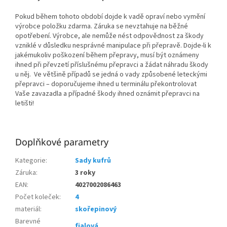
Pokud během tohoto období dojde k vadě opraví nebo vymění
výrobce položku zdarma. Záruka se nevztahuje na běžné
opotřebení. Výrobce, ale nemůže nést odpovědnost za škody
vzniklé v důsledku nesprávné manipulace při přepravě. Dojde-li k
jakémukoliv poškození během přepravy, musí být oznámeny
ihned při převzetí příslušnému přepravci a žádat náhradu škody
u něj. Ve většině případů se jedná o vady způsobené leteckými
přepravci – doporučujeme ihned u terminálu překontrolovat
Vaše zavazadla a případné škody ihned oznámit přepravci na
letišti!
Doplňkové parametry
Kategorie
:
Sady kufrů
Záruka
:
3 roky
EAN
:
4027002086463
Počet koleček
:
4
materiál
:
skořepinový
Barevné
fialová