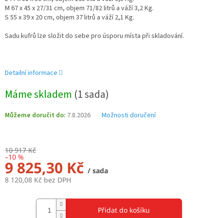
M 67 x 45 x 27/31 cm, objem 71/82 litrů a váží 3,2 Kg.
S 55 x 39 x 20 cm, objem 37 litrů a váží 2,1 Kg.
Sadu kufrů lze složit do sebe pro úsporu místa při skladování.
Detailní informace
Máme skladem
(1 sada)
Můžeme doručit do:
7.8.2026
Možnosti doručení
10 917 Kč
–10 %
9 825,30 Kč
/ sada
8 120,08 Kč bez DPH
Měrná
cena:
Přidat do košíku