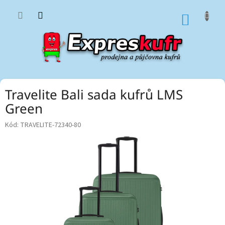
Přejít
na
NÁKUP
obsah
KOŠÍK
Travelite Bali sada kufrů LMS
Green
Kód:
TRAVELITE-72340-80