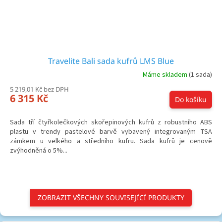
Travelite Bali sada kufrů LMS Blue
Máme skladem
(1 sada)
5 219,01 Kč bez DPH
6 315 Kč
Do košíku
Sada tří čtyřkolečkových skořepinových kufrů z robustního ABS
plastu v trendy pastelové barvě vybavený integrovaným TSA
zámkem u velkého a středního kufru. Sada kufrů je cenově
zvýhodněná o 5%...
ZOBRAZIT VŠECHNY SOUVISEJÍCÍ PRODUKTY