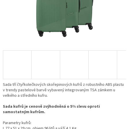
Sada tří čtyřkolečkových skořepinových kufrů z robustního ABS plastu
v trendy pastelové barvě vybavený integrovaným TSA zámkem u
velkého a středního kufru.
Sada kufrů je cenově zvýhodněná o 5% slevu oproti
samostatným kufrům.
Parametry kufrů:
L
77 x 51 x 29 cm
, objem 96 litů a váží 4,1 Kg.