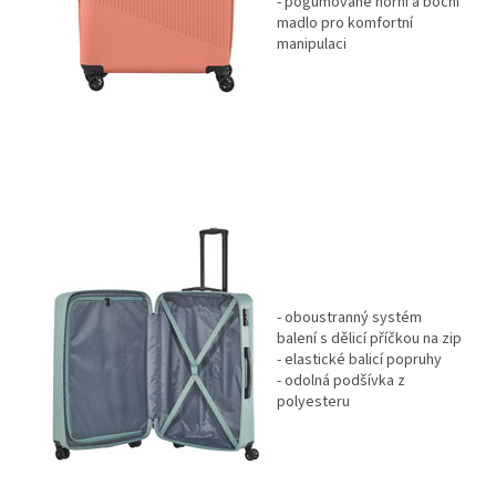
- pogumované horní a boční
madlo pro komfortní
manipulaci
- oboustranný systém
balení s dělicí příčkou na zip
- elastické balicí popruhy
- odolná podšívka z
polyesteru