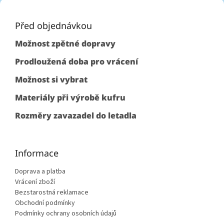
Z
á
p
Před objednávkou
a
Možnost zpětné dopravy
t
í
Prodloužená doba pro vrácení
Možnost si vybrat
Materiály při výrobě kufru
Rozměry zavazadel do letadla
Informace
Doprava a platba
Vrácení zboží
Bezstarostná reklamace
Obchodní podmínky
Podmínky ochrany osobních údajů