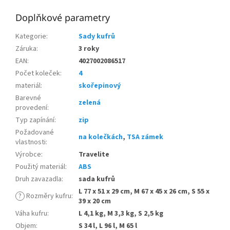
Doplňkové parametry
Kategorie
:
Sady kufrů
Záruka
:
3 roky
EAN
:
4027002086517
Počet koleček
:
4
materiál
:
skořepinový
Barevné
zelená
provedení
:
Typ zapínání
:
zip
Požadované
na kolečkách
,
TSA zámek
vlastnosti
:
Výrobce
:
Travelite
Použitý materiál
:
ABS
Druh zavazadla
:
sada kufrů
L 77 x 51 x 29 cm, M 67 x 45 x 26 cm, S 55 x
?
Rozměry kufru
:
39 x 20 cm
Váha kufru
:
L 4,1 kg, M 3,3 kg, S 2,5 kg
Objem
:
S 34 l, L 96 l, M 65 l