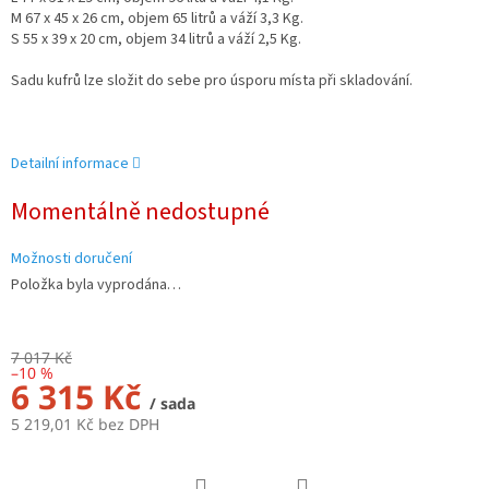
M 67 x 45 x 26 cm, objem 65 litrů a váží 3,3 Kg.
S 55 x 39 x 20 cm, objem 34 litrů a váží 2,5 Kg.
Sadu kufrů lze složit do sebe pro úsporu místa při skladování.
Detailní informace
Momentálně nedostupné
Možnosti doručení
Položka byla vyprodána…
7 017 Kč
–10 %
6 315 Kč
/ sada
5 219,01 Kč bez DPH
Měrná
cena: