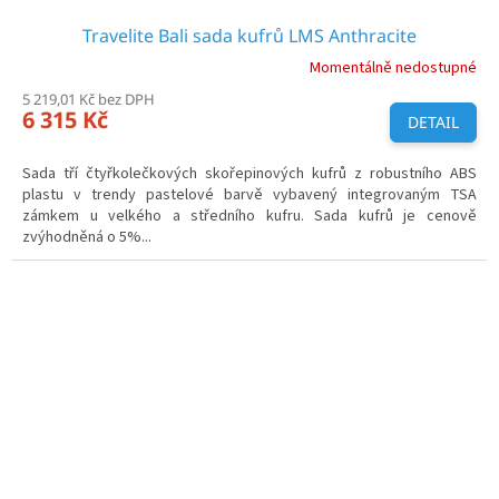
Travelite Bali sada kufrů LMS Anthracite
Momentálně nedostupné
5 219,01 Kč bez DPH
6 315 Kč
DETAIL
Sada tří čtyřkolečkových skořepinových kufrů z robustního ABS
plastu v trendy pastelové barvě vybavený integrovaným TSA
zámkem u velkého a středního kufru. Sada kufrů je cenově
zvýhodněná o 5%...