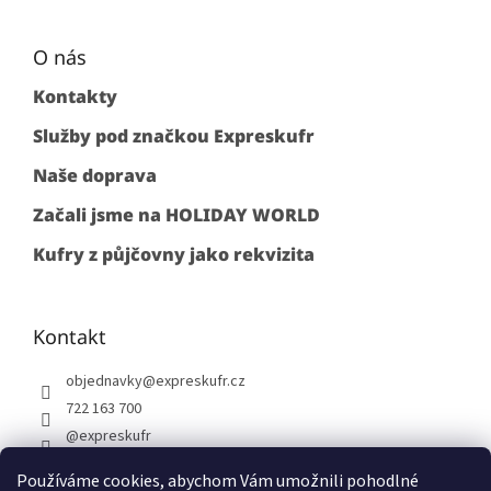
O nás
Kontakty
Služby pod značkou Expreskufr
Naše doprava
Začali jsme na HOLIDAY WORLD
Kufry z půjčovny jako rekvizita
Kontakt
objednavky
@
expreskufr.cz
722 163 700
@expreskufr
+420722163700
Používáme cookies, abychom Vám umožnili pohodlné