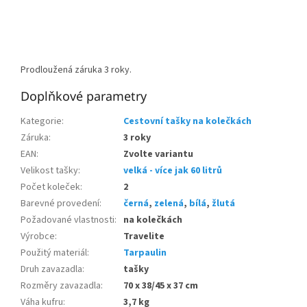
Prodloužená záruka 3 roky.
Doplňkové parametry
Kategorie
:
Cestovní tašky na kolečkách
Záruka
:
3 roky
EAN
:
Zvolte variantu
Velikost tašky
:
velká - více jak 60 litrů
Počet koleček
:
2
Barevné provedení
:
černá
,
zelená
,
bílá
,
žlutá
Požadované vlastnosti
:
na kolečkách
Výrobce
:
Travelite
Použitý materiál
:
Tarpaulin
Druh zavazadla
:
tašky
Rozměry zavazadla
:
70 x 38/45 x 37 cm
Váha kufru
:
3,7 kg