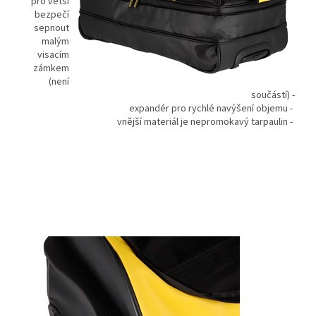
pro větší
bezpečí
sepnout
malým
visacím
zámkem
(není
součástí) -
expandér pro rychlé navýšení objemu -
vnější materiál je nepromokavý tarpaulin -