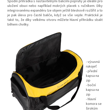
Spodní přihrádka s nastavitelnými balicími popruhy je ideální pro
uložení obuvi nebo například mokrých plavek s ručníkem. Díky
integrovanému expandéru lze objem ještě bleskově rozšířit a to
je pak úleva pro časté baliče, když se vše vejde. Praktické je
také to, že díky velkému otvoru můžete hlavní přihrádku sbalit
během chvilky.
- výsuvná
rukojeť
- přední
kapsa na
zip
- boční
kapsa na
zip
- hlavní
komora se
širokým