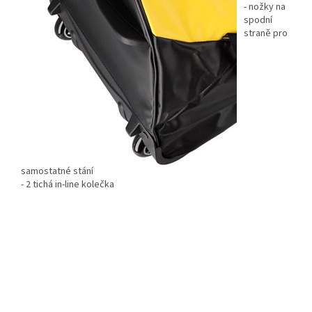
- nožky na
spodní
straně pro
samostatné stání
- 2 tichá in-line kolečka