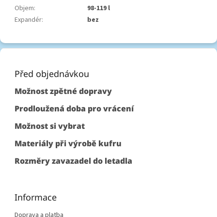
Objem
:
98-119 l
Expandér
:
bez
Z
á
p
Před objednávkou
a
Možnost zpětné dopravy
t
í
Prodloužená doba pro vrácení
Možnost si vybrat
Materiály při výrobě kufru
Rozměry zavazadel do letadla
Informace
Doprava a platba