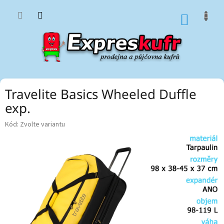
Přejít
na
NÁKUP
obsah
KOŠÍK
Travelite Basics Wheeled Duffle
exp.
Kód:
Zvolte variantu