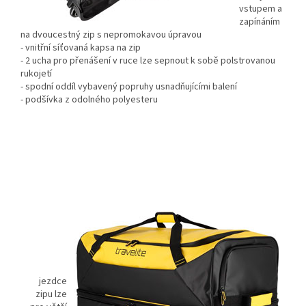
vstupem a
zapínáním
na dvoucestný zip s nepromokavou úpravou
- vnitřní síťovaná kapsa na zip
- 2 ucha pro přenášení v ruce lze sepnout k sobě polstrovanou
rukojetí
- spodní oddíl vybavený popruhy usnadňujícími balení
- podšívka z odolného polyesteru
jezdce
zipu lze