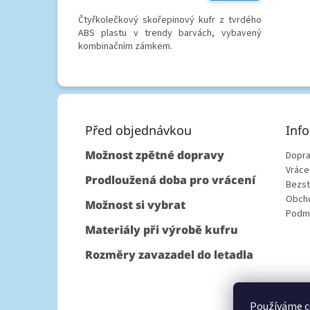
Čtyřkolečkový skořepinový kufr z tvrdého
ABS plastu v trendy barvách, vybavený
kombinačním zámkem.
Z
á
p
Před objednávkou
Inf
a
Možnost zpětné dopravy
Dopra
t
Vráce
í
Prodloužená doba pro vrácení
Bezst
Obcho
Možnost si vybrat
Podmí
Materiály při výrobě kufru
Rozměry zavazadel do letadla
Používáme c