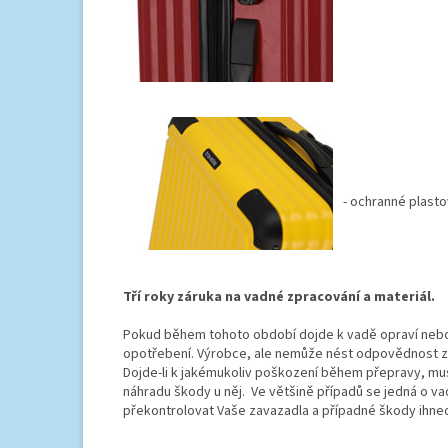
- ochranné plasto
Tří roky záruka na vadné zpracování a materiál.
Pokud během tohoto období dojde k vadě opraví nebo
opotřebení. Výrobce, ale nemůže nést odpovědnost za
Dojde-li k jakémukoliv poškození během přepravy, mus
náhradu škody u něj. Ve většině případů se jedná o v
překontrolovat Vaše zavazadla a případné škody ihned 