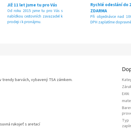
Rychlé odeslání do 
Již 11 let jsme tu pro Vás
ZDARMA
Od roku 2015 jsme tu pro Vás s
nabídkou cestovních zavazadel k
Při objednávce nad 100
prodeji i k pronájmu.
DPH zaplatíme dopravné
Dop
 v trendy barvách, vybavený TSA zámkem.
Kate
Záru
EAN
:
mater
Bare
prov
Typ
suvná rukojeť s aretací
zapín