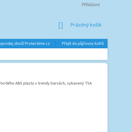
Přihlášení
NÁKUPNÍ
Prázdný košík
KOŠÍK
oprodej zboží Protectime.cz
Přejít do půjčovny kufrů
Značky
 tvrdého ABS plastu v trendy barvách, vybavený TSA