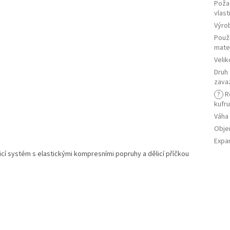
Poža
vlast
Výro
Použ
mater
Velik
Druh
zava
?
R
kufr
Váha
Obj
Expa
icí systém s elastickými kompresními popruhy a dělicí příčkou
a