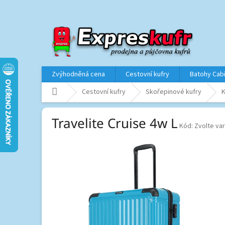
Přejít
na
obsah
Zvýhodněná cena
Cestovní kufry
Batohy Cab
Domů
Cestovní kufry
Skořepinové kufry
K
Travelite Cruise 4w L
Kód:
Zvolte var