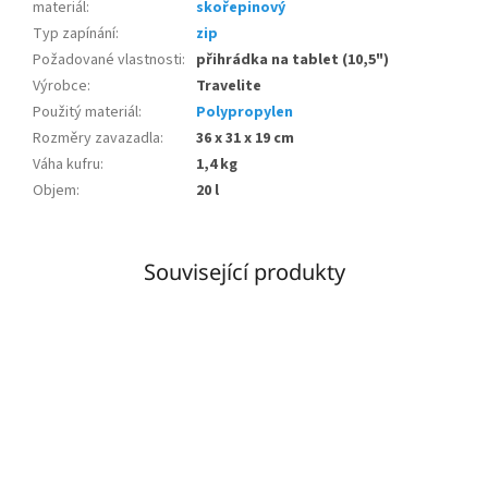
materiál
:
skořepinový
Typ zapínání
:
zip
Požadované vlastnosti
:
přihrádka na tablet (10,5")
Výrobce
:
Travelite
Použitý materiál
:
Polypropylen
Rozměry zavazadla
:
36 x 31 x 19 cm
Váha kufru
:
1,4 kg
Objem
:
20 l
Související produkty