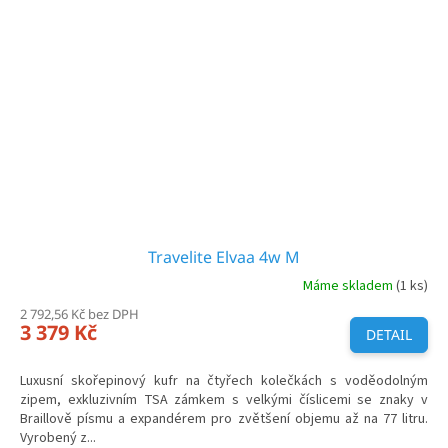
Travelite Elvaa 4w M
Máme skladem
(1 ks)
2 792,56 Kč bez DPH
3 379 Kč
DETAIL
Luxusní skořepinový kufr na čtyřech kolečkách s voděodolným
zipem, exkluzivním TSA zámkem s velkými číslicemi se znaky v
Braillově písmu a expandérem pro zvětšení objemu až na 77 litru.
Vyrobený z...