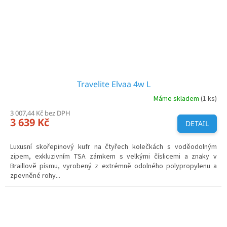
Travelite Elvaa 4w L
Máme skladem
(1 ks)
3 007,44 Kč bez DPH
3 639 Kč
DETAIL
Luxusní skořepinový kufr na čtyřech kolečkách s voděodolným
zipem, exkluzivním TSA zámkem s velkými číslicemi a znaky v
Braillově písmu, vyrobený z extrémně odolného polypropylenu a
zpevněné rohy...