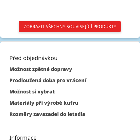
ZOBRAZIT VŠECHNY SOUVISEJÍCÍ PRODUKTY
Z
á
p
Před objednávkou
a
Možnost zpětné dopravy
t
í
Prodloužená doba pro vrácení
Možnost si vybrat
Materiály při výrobě kufru
Rozměry zavazadel do letadla
Informace