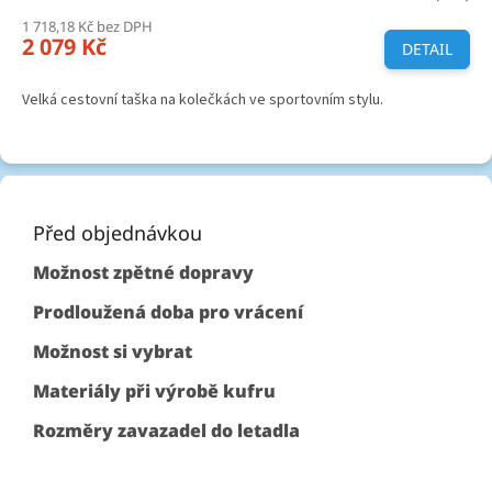
1 718,18 Kč bez DPH
2 079 Kč
DETAIL
Velká cestovní taška na kolečkách ve sportovním stylu.
Z
á
p
Před objednávkou
a
Možnost zpětné dopravy
t
í
Prodloužená doba pro vrácení
Možnost si vybrat
Materiály při výrobě kufru
Rozměry zavazadel do letadla