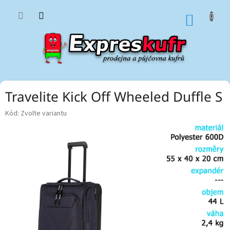
Přejít
na
NÁKUP
obsah
KOŠÍK
Travelite Kick Off Wheeled Duffle S
Kód:
Zvolte variantu