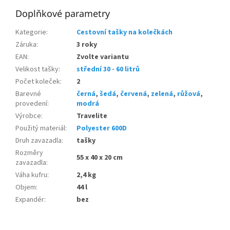
Doplňkové parametry
Kategorie
:
Cestovní tašky na kolečkách
Záruka
:
3 roky
EAN
:
Zvolte variantu
Velikost tašky
:
střední 30 - 60 litrů
Počet koleček
:
2
Barevné
černá
,
šedá
,
červená
,
zelená
,
růžová
,
provedení
:
modrá
Výrobce
:
Travelite
Použitý materiál
:
Polyester 600D
Druh zavazadla
:
tašky
Rozměry
55 x 40 x 20 cm
zavazadla
:
Váha kufru
:
2,4 kg
Objem
:
44 l
Expandér
:
bez