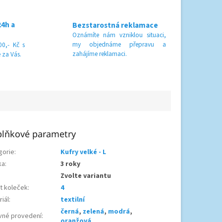
24h a
Bezstarostná reklamace
Oznámíte nám vzniklou situaci,
my objednáme přepravu a
0,- Kč s
zahájíme reklamaci.
 za Vás.
lňkové parametry
gorie
:
Kufry velké - L
ka
:
3 roky
Zvolte variantu
t koleček
:
4
iál
:
textilní
černá
,
zelená
,
modrá
,
vné provedení
:
oranžová