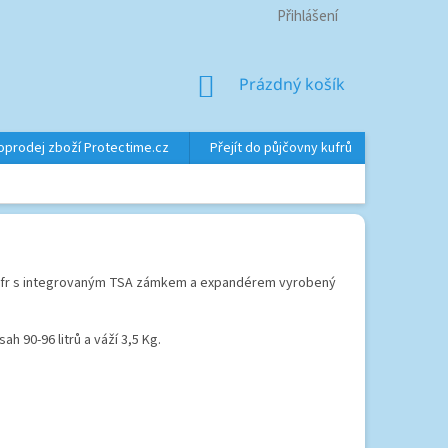
Přihlášení
NÁKUPNÍ
Prázdný košík
KOŠÍK
oprodej zboží Protectime.cz
Přejít do půjčovny kufrů
Značky
 kufr s integrovaným TSA zámkem a expandérem vyrobený
bsah
90-96
litrů a váží 3,5 Kg.