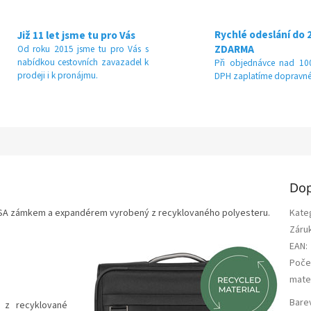
Rychlé odeslání do 
Již 11 let jsme tu pro Vás
ZDARMA
Od roku 2015 jsme tu pro Vás s
nabídkou cestovních zavazadel k
Při objednávce nad 100
prodeji i k pronájmu.
DPH zaplatíme dopravné
Dop
m TSA zámkem a expandérem vyrobený z recyklovaného polyesteru.
Kate
Záru
EAN
:
Poče
mater
Bare
y z recyklované