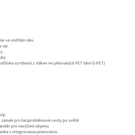
ile ve vnitřním víku
a zip
ky
uhy
 podšívka vyrobená z vláken recyklovaných PET lahví (r-PET)
 zip
A zámek pro bezproblémové cesty po světě
pandér pro navýšení objemu
íčenka s integrovanou jmenovkou