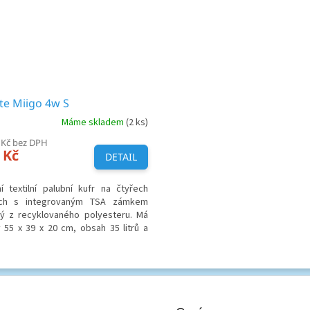
ite Miigo 4w S
Máme skladem
(2 ks)
 Kč bez DPH
 Kč
DETAIL
í textilní palubní kufr na čtyřech
ách s integrovaným TSA zámkem
ý z recyklovaného polyesteru. Má
 55 x 39 x 20 cm, obsah 35 litrů a
5 Kg.