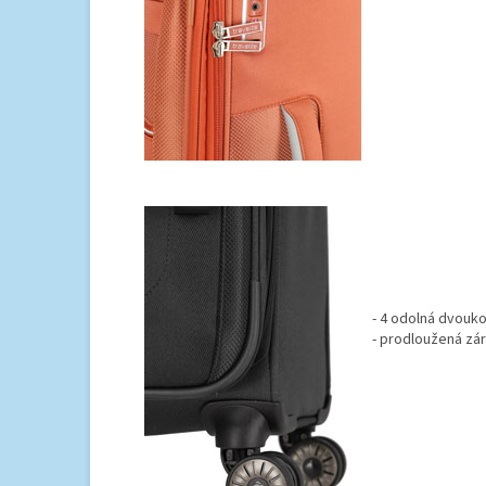
- 4 odolná dvouk
- prodloužená zár