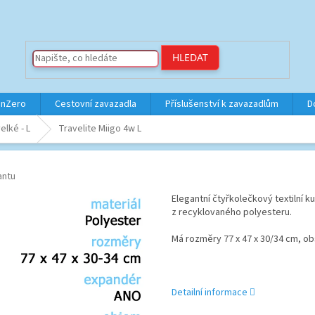
HLEDAT
inZero
Cestovní zavazadla
Příslušenství k zavazadlům
D
elké - L
Travelite Miigo 4w L
antu
Elegantní čtyřkolečkový textilní
z recyklovaného polyesteru.
Má rozměry
77 x 47 x 30/34
cm, o
Detailní informace