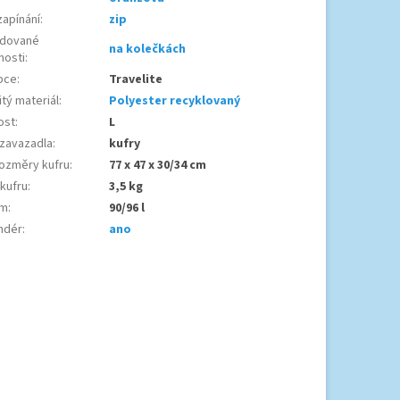
zapínání
:
zip
dované
na kolečkách
nosti
:
bce
:
Travelite
tý materiál
:
Polyester recyklovaný
ost
:
L
 zavazadla
:
kufry
ozměry kufru
:
77 x 47 x 30/34 cm
 kufru
:
3,5 kg
em
:
90/96 l
ndér
:
ano