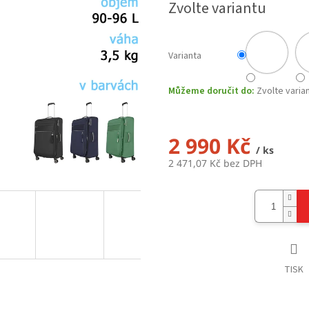
Zvolte variantu
Varianta
Můžeme doručit do:
Zvolte varia
2 990 Kč
/ ks
2 471,07 Kč bez DPH
Měrná
cena:
TISK