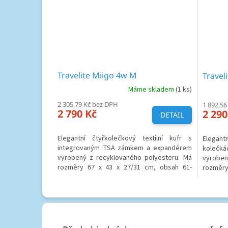
Travelite Miigo 4w M
Travel
Máme skladem
(1 ks)
2 305,79 Kč bez DPH
1 892,56
2 790 Kč
2 290
DETAIL
Elegantní čtyřkolečkový textilní kufr s
Elegantn
integrovaným TSA zámkem a expandérem
kolečk
vyrobený z recyklovaného polyesteru. Má
vyroben
rozměry 67 x 43 x 27/31 cm, obsah 61-
rozměry
66 litrů a váží 3 Kg.
váží 2,
Z
á