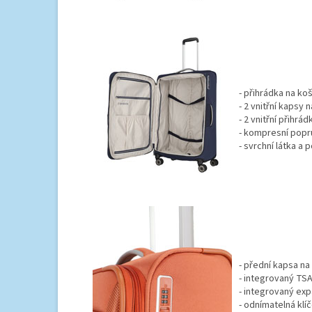
- přihrádka na koš
- 2 vnitřní kapsy n
- 2 vnitřní přihrád
- kompresní popr
- svrchní látka a
- přední kapsa na
- integrovaný TS
- integrovaný ex
- odnímatelná kl