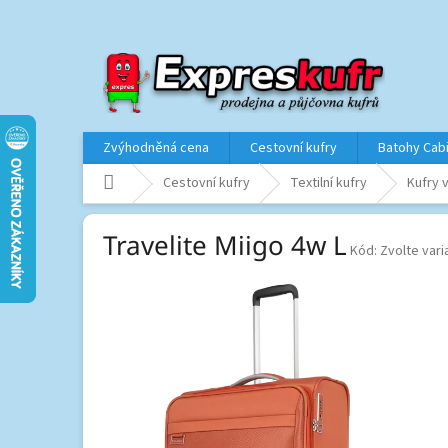
Přejít
na
obsah
Zvýhodněná cena
Cestovní kufry
Batohy Cab
Domů
Cestovní kufry
Textilní kufry
Kufry v
Travelite Miigo 4w L
Kód:
Zvolte vari