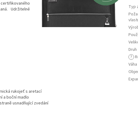
ertifikovaného
Typ 
ná. Udržitelné
Poža
vlast
Výro
Použi
Velik
Druh
?
R
Váha
Obj
Expa
ická rukojeť s aretací
ní a boční madlo
 straně usnadňující zvedání