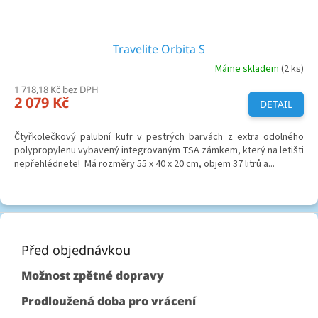
Travelite Orbita S
Máme skladem
(2 ks)
1 718,18 Kč bez DPH
2 079 Kč
DETAIL
Čtyřkolečkový palubní kufr v pestrých barvách z extra odolného
polypropylenu vybavený integrovaným TSA zámkem, který na letišti
nepřehlédnete! Má rozměry 55 x 40 x 20 cm, objem 37 litrů a...
Z
á
p
Před objednávkou
a
Možnost zpětné dopravy
t
í
Prodloužená doba pro vrácení