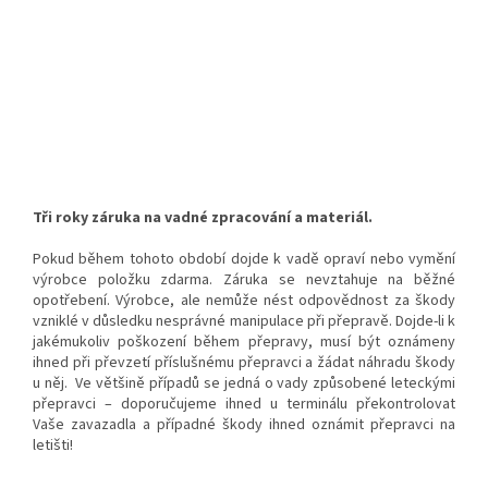
Tři roky záruka na vadné zpracování a materiál.
Pokud během tohoto období dojde k vadě opraví nebo vymění
výrobce položku zdarma. Záruka se nevztahuje na běžné
opotřebení. Výrobce, ale nemůže nést odpovědnost za škody
vzniklé v důsledku nesprávné manipulace při přepravě. Dojde-li k
jakémukoliv poškození během přepravy, musí být oznámeny
ihned při převzetí příslušnému přepravci a žádat náhradu škody
u něj. Ve většině případů se jedná o vady způsobené leteckými
přepravci – doporučujeme ihned u terminálu překontrolovat
Vaše zavazadla a případné škody ihned oznámit přepravci na
letišti!