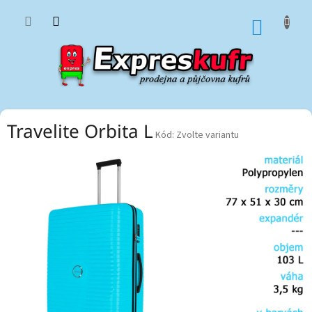
Přejít
na
NÁKUP
obsah
KOŠÍK
Travelite Orbita L
Kód:
Zvolte variantu