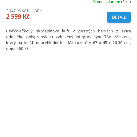
Máme skladem
(2 ks)
2 147,93 Kč bez DPH
2 599 Kč
DETAIL
Čtyřkolečkový skořepinový kufr v pestrých barvách z extra
odolného polypropylenu vybavený integrovaným TSA zámkem,
který na letišti nepřehlédnete! Má rozměry 67 x 45 x 26-30 cm,
objem 68-78...