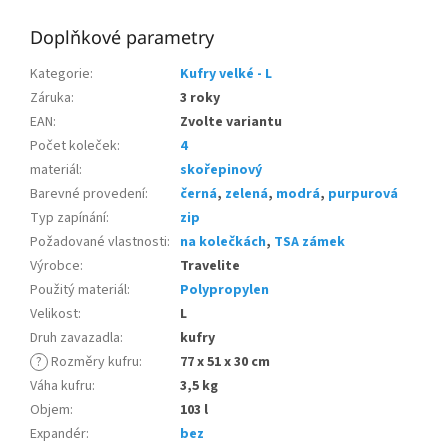
Doplňkové parametry
Kategorie
:
Kufry velké - L
Záruka
:
3 roky
EAN
:
Zvolte variantu
Počet koleček
:
4
materiál
:
skořepinový
Barevné provedení
:
černá
,
zelená
,
modrá
,
purpurová
Typ zapínání
:
zip
Požadované vlastnosti
:
na kolečkách
,
TSA zámek
Výrobce
:
Travelite
Použitý materiál
:
Polypropylen
Velikost
:
L
Druh zavazadla
:
kufry
?
Rozměry kufru
:
77 x 51 x 30 cm
Váha kufru
:
3,5 kg
Objem
:
103 l
Expandér
:
bez