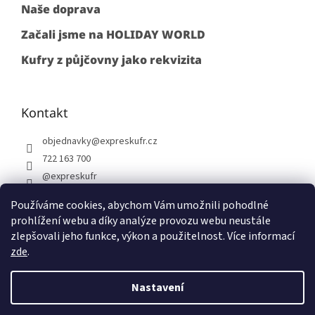
Naše doprava
Začali jsme na HOLIDAY WORLD
Kufry z půjčovny jako rekvizita
Kontakt
objednavky
@
expreskufr.cz
722 163 700
@expreskufr
+420722163700
Používáme cookies, abychom Vám umožnili pohodlné
prohlížení webu a díky analýze provozu webu neustále
zlepšovali jeho funkce, výkon a použitelnost. Více informací
zde
.
Vytvořil Shoptet
Nastavení