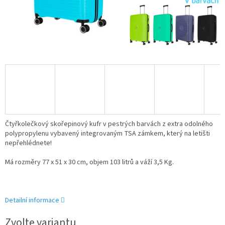
Čtyřkolečkový skořepinový kufr v pestrých barvách z extra odolného
polypropylenu vybavený integrovaným TSA zámkem, který na letišti
nepřehlédnete!
Má rozměry 77 x 51 x 30 cm, objem 103 litrů a váží 3,5 Kg.
Detailní informace
Zvolte variantu