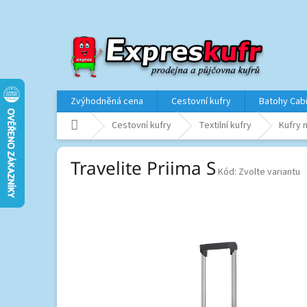
Přejít
na
obsah
Zvýhodněná cena
Cestovní kufry
Batohy Cab
Domů
Cestovní kufry
Textilní kufry
Kufry m
Travelite Priima S
Kód:
Zvolte variantu