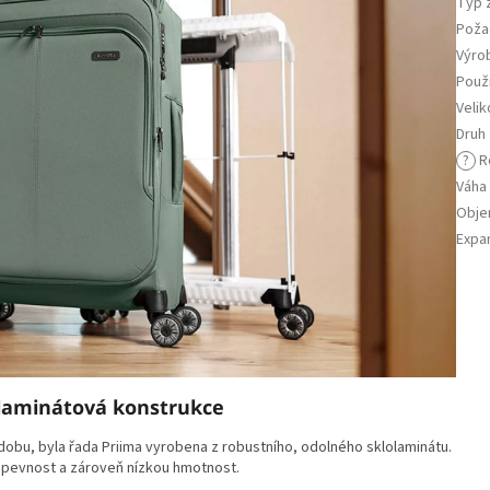
Typ 
Poža
Výro
Použi
Velik
Druh
?
R
Váha
Obj
Expa
olaminátová konstrukce
dobu, byla řada Priima vyrobena z robustního, odolného sklolaminátu.
 pevnost a zároveň nízkou hmotnost.