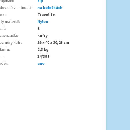
zapínání
:
zip
dované vlastnosti
:
na kolečkách
bce
:
Travelite
tý materiál
:
Nylon
ost
:
S
 zavazadla
:
kufry
ozměry kufru
:
55 x 40 x 20/23 cm
 kufru
:
2,3 kg
em
:
34/39 l
ndér
:
ano