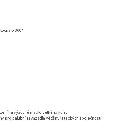
otočná o 360°
azení na výsuvné madlo velkého kufru
rmy pro palubní zavazadla většiny leteckých společností