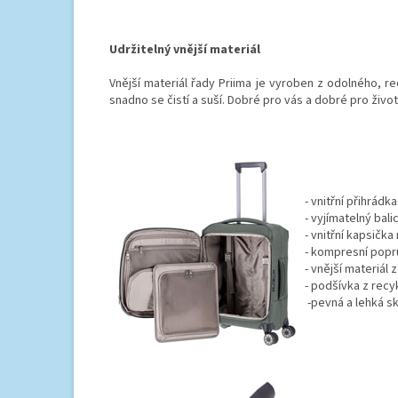
Udržitelný vnější materiál
Vnější materiál řady Priima je vyroben z odolného, ​​r
snadno se čistí a suší.
Dobré pro vás a dobré pro život
- vnitřní přihrád
- vyjímatelný bali
- vnitřní kapsička 
- kompresní popr
- vnější materiál
- podšívka z rec
-pevná a lehká s