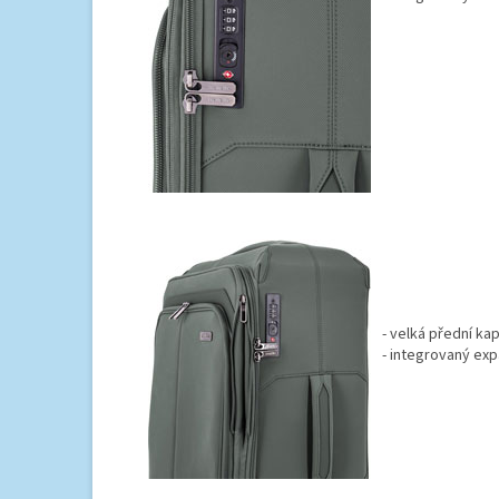
- velká přední ka
- integrovaný ex