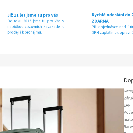
Rychlé odeslání do 
Již 11 let jsme tu pro Vás
ZDARMA
Od roku 2015 jsme tu pro Vás s
nabídkou cestovních zavazadel k
Při objednávce nad 100
prodeji i k pronájmu.
DPH zaplatíme dopravné
Dop
Kate
Záru
EAN
:
Poče
mater
Bare