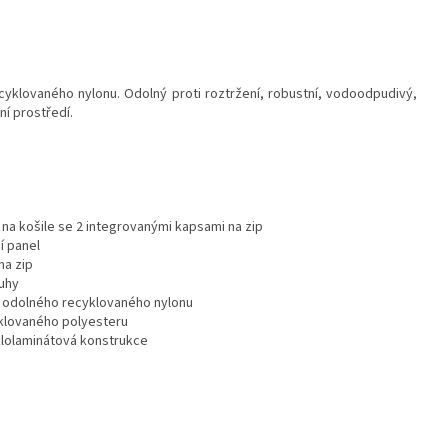
ecyklovaného nylonu.
Odolný proti roztržení, robustní, vodoodpudivý,
ní prostředí.
ka na košile se 2 integrovanými kapsami na zip
cí panel
na zip
uhy
 z odolného recyklovaného nylonu
yklovaného polyesteru
klolaminátová konstrukce