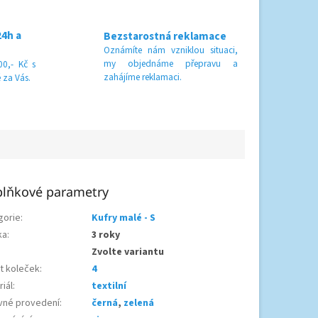
24h a
Bezstarostná reklamace
Oznámíte nám vzniklou situaci,
my objednáme přepravu a
0,- Kč s
zahájíme reklamaci.
 za Vás.
lňkové parametry
gorie
:
Kufry malé - S
ka
:
3 roky
Zvolte variantu
t koleček
:
4
iál
:
textilní
vné provedení
:
černá
,
zelená