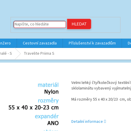
HLEDAT
inZero
Cestovní zavazadla
Příslušenství k zavazadlům
D
alé - S
Travelite Priima S
Velmi lehký čtyřkolečkový textilní
sklolaminátu vybavený vyjímatel
Má rozměry 55 x 40 x 20/23
cm, obj
Detailní informace