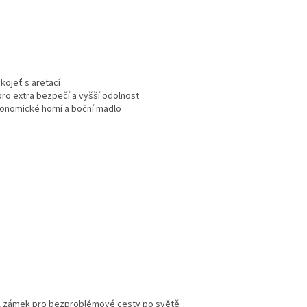
ukojeť s aretací
ro extra bezpečí a vyšší odolnost
gonomické horní a boční madlo
SA zámek pro bezproblémové cesty po světě