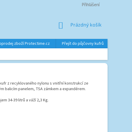
Přihlášení
NÁKUPNÍ
Prázdný košík
KOŠÍK
oprodej zboží Protectime.cz
Přejít do půjčovny kufrů
Značky
 kufr z recyklovaného nylonu s vnitřní konstrukcí ze
ným balicím panelem, TSA zámkem a expandérem.
em 34-39 litrů a váží 2,3 Kg.