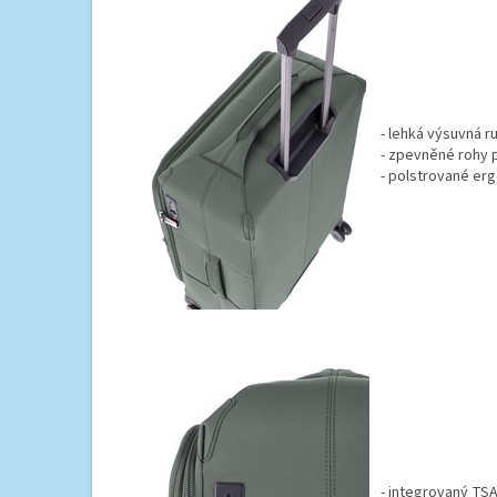
- lehká výsuvná r
- zpevněné rohy p
- polstrované er
- integrovaný T