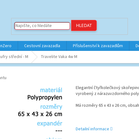
HLEDAT
inZero
Cestovní zavazadla
Příslušenství k zavazadlům
D
ufry střední - M
Travelite Vaka 4w M
antu
Elegantní čtyřkolečkový skořepi
vyrobený z nárazuvzdorného poly
Má rozměry 65 x 43 x 26 cm, obsah 
Detailní informace