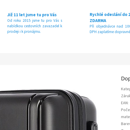
Rychlé odeslání do 
Již 11 let jsme tu pro Vás
ZDARMA
Od roku 2015 jsme tu pro Vás s
nabídkou cestovních zavazadel k
Při objednávce nad 100
prodeji i k pronájmu.
DPH zaplatíme dopravné
Dop
Kate
Záru
EAN
:
Poče
mater
Bare