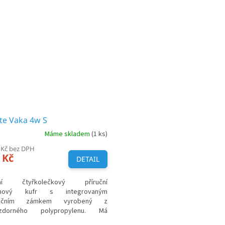
ite Vaka 4w S
Máme skladem
(1 ks)
 Kč bez DPH
 Kč
DETAIL
tní čtyřkolečkový příruční
pinový kufr s integrovaným
načním zámkem vyrobený z
vzdorného polypropylenu. Má
55 x 37 x 20 cm, obsah 33 L a váží