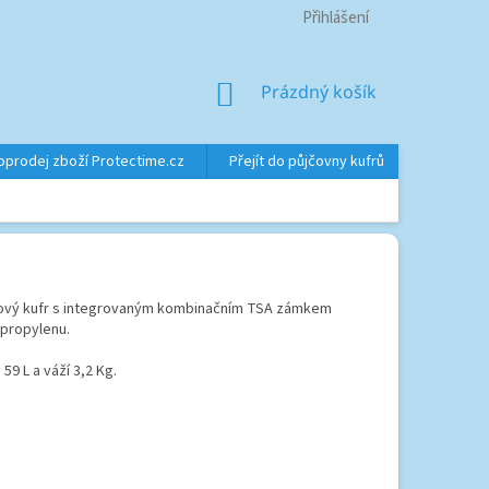
Přihlášení
NÁKUPNÍ
Prázdný košík
KOŠÍK
oprodej zboží Protectime.cz
Přejít do půjčovny kufrů
Značky
nový kufr s integrovaným kombinačním TSA zámkem
propylenu.
59 L a váží 3,2 Kg.