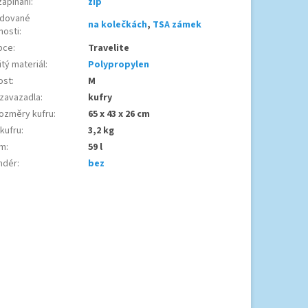
zapínání
:
zip
dované
na kolečkách
,
TSA zámek
nosti
:
bce
:
Travelite
tý materiál
:
Polypropylen
ost
:
M
 zavazadla
:
kufry
ozměry kufru
:
65 x 43 x 26 cm
 kufru
:
3,2 kg
em
:
59 l
ndér
:
bez