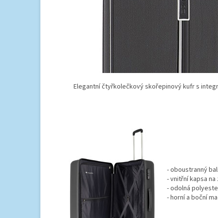
Elegantní čtyřkolečkový skořepinový kufr s in
- oboustranný bal
- vnitřní kapsa na 
- odolná polyest
- horní a boční m