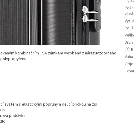
Typ 
Poža
vlast
Výro
Použi
Velik
Druh
?
R
tegrovaným kombinačním TSA zámkem vyrobený z nárazuvzdorného
Váha
polypropylenu.
Obj
Expa
icí systém s elastickými popruhy a dělicí příčkou na zip
zip
erová podšívka
adlo