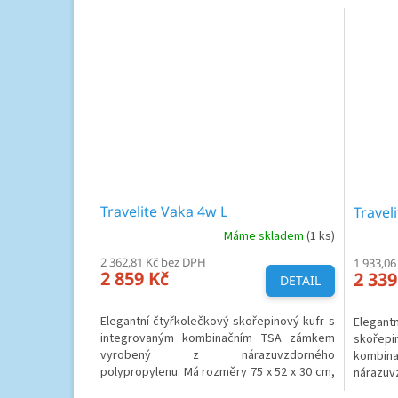
Travelite Vaka 4w L
Travel
Máme skladem
(1 ks)
2 362,81 Kč bez DPH
1 933,06
2 859 Kč
2 339
DETAIL
Elegantní čtyřkolečkový skořepinový kufr s
Elegan
integrovaným kombinačním TSA zámkem
skoře
vyrobený z nárazuvzdorného
kombi
polypropylenu. Má rozměry 75 x 52 x 30 cm,
nárazu
obsah 98 L a váží 4,1 Kg.
rozměry 