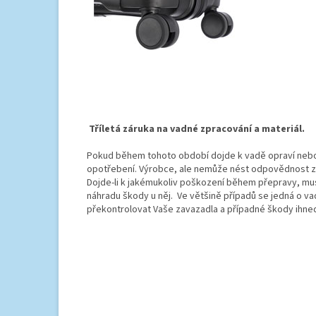
Tříletá záruka na vadné zpracování a materiál.
Pokud během tohoto období dojde k vadě opraví nebo
opotřebení. Výrobce, ale nemůže nést odpovědnost za
Dojde-li k jakémukoliv poškození během přepravy, mus
náhradu škody u něj. Ve většině případů se jedná o v
překontrolovat Vaše zavazadla a případné škody ihned 