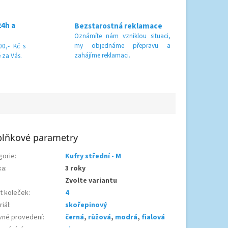
24h a
Bezstarostná reklamace
Oznámíte nám vzniklou situaci,
my objednáme přepravu a
0,- Kč s
zahájíme reklamaci.
 za Vás.
lňkové parametry
gorie
:
Kufry střední - M
ka
:
3 roky
Zvolte variantu
t koleček
:
4
iál
:
skořepinový
vné provedení
:
černá
,
růžová
,
modrá
,
fialová