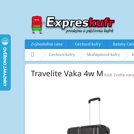
Přejít
na
obsah
Zvýhodněná cena
Cestovní kufry
Batohy Cab
Domů
Cestovní kufry
Skořepinové kufry
K
Travelite Vaka 4w M
Kód:
Zvolte vari