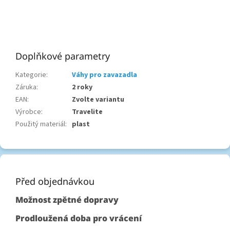
Doplňkové parametry
Kategorie
:
Váhy pro zavazadla
Záruka
:
2 roky
EAN
:
Zvolte variantu
Výrobce
:
Travelite
Použitý materiál
:
plast
Z
á
p
Před objednávkou
a
Možnost zpětné dopravy
t
í
Prodloužená doba pro vrácení