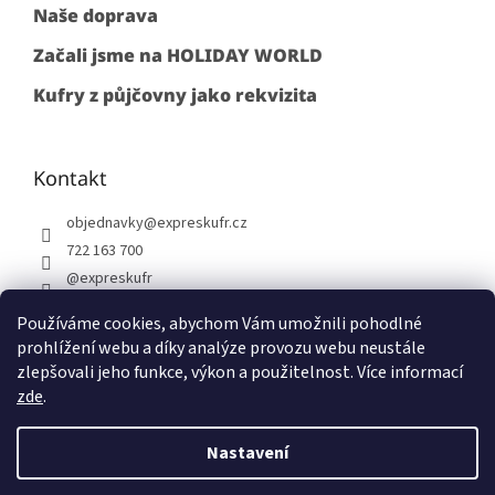
Naše doprava
Začali jsme na HOLIDAY WORLD
Kufry z půjčovny jako rekvizita
Kontakt
objednavky
@
expreskufr.cz
722 163 700
@expreskufr
+420722163700
Používáme cookies, abychom Vám umožnili pohodlné
prohlížení webu a díky analýze provozu webu neustále
zlepšovali jeho funkce, výkon a použitelnost. Více informací
zde
.
Vytvořil Shoptet
Nastavení