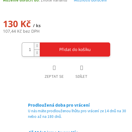
Můžeme doručit do:
Zvolte variantu
Možnosti doručení
130 Kč
/ ks
107,44 Kč bez DPH
Měrná
cena:
Přidat do košíku
ZEPTAT SE
SDÍLET
Prodloužená doba pro vrácení
U nás máte prodlouženou lhůtu pro vrácení ze 14 dnů na 30
nebo až na 180 dnů.