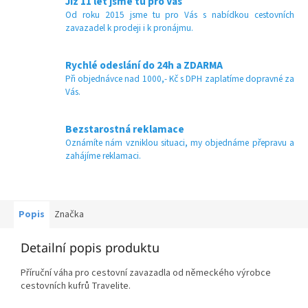
Již 11 let jsme tu pro Vás
Od roku 2015 jsme tu pro Vás s nabídkou cestovních
zavazadel k prodeji i k pronájmu.
Rychlé odeslání do 24h a ZDARMA
Při objednávce nad 1000,- Kč s DPH zaplatíme dopravné za
Vás.
Bezstarostná reklamace
Oznámíte nám vzniklou situaci, my objednáme přepravu a
zahájíme reklamaci.
Popis
Značka
Detailní popis produktu
Příruční váha pro cestovní zavazadla od německého výrobce
cestovních kufrů Travelite.