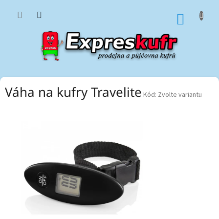
Přejít
na
NÁKUP
obsah
KOŠÍK
Váha na kufry Travelite
Kód:
Zvolte variantu