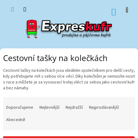
Přejít
na
NÁKUP
obsah
KOŠÍK
Cestovní tašky na kolečkách
Cestovní tašky na kolečkách jsou ideálním společníkem pro delší cesty,
kdy potřebujete mít s sebou více věcí. Díky kolečkům je nemusíte nosit
v ruce a můžete je za vysouvací trolej vléct za sebou jako cestovní kufr
a bez námahy.
Ř
a
Doporučujeme
Nejlevnější
Nejdražší
Nejprodávanější
z
e
Abecedně
n
í