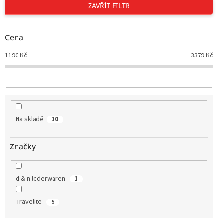
p
ZAVŘÍT FILTR
r
o
d
Cena
u
1190
Kč
3379
Kč
k
t
ů
Na skladě
10
Značky
d & n lederwaren
1
Travelite
9