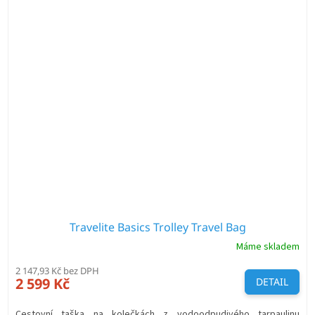
Travelite Basics Trolley Travel Bag
Máme skladem
2 147,93 Kč bez DPH
2 599 Kč
DETAIL
Cestovní taška na kolečkách z vodoodpudivého tarpaulinu