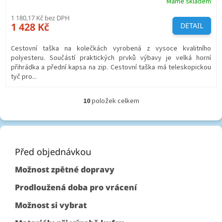
Máme skladem
1 180,17 Kč bez DPH
1 428 Kč
DETAIL
Cestovní taška na kolečkách vyrobená z vysoce kvalitního
polyesteru. Součástí praktických prvků výbavy je velká horní
přihrádka a přední kapsa na zip. Cestovní taška má teleskopickou
tyč pro...
10
položek celkem
O
v
l
Z
á
á
d
p
Před objednávkou
a
c
a
Možnost zpětné dopravy
í
t
p
í
Prodloužená doba pro vrácení
r
v
Možnost si vybrat
k
y