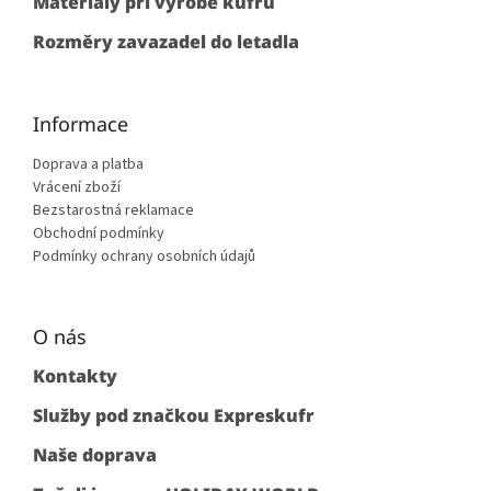
Materiály při výrobě kufru
v
ý
Rozměry zavazadel do letadla
p
i
s
u
Informace
Doprava a platba
Vrácení zboží
Bezstarostná reklamace
Obchodní podmínky
Podmínky ochrany osobních údajů
O nás
Kontakty
Služby pod značkou Expreskufr
Naše doprava