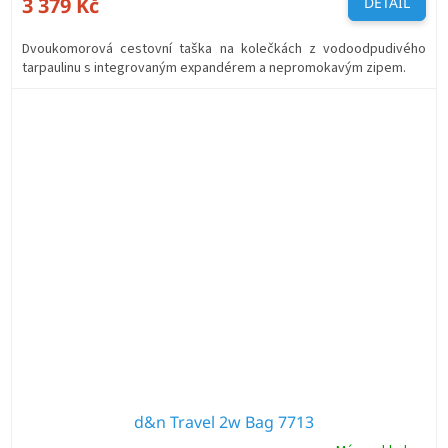
3 379 Kč
DETAIL
Dvoukomorová cestovní taška na kolečkách z vodoodpudivého
tarpaulinu s integrovaným expandérem a nepromokavým zipem.
d&n Travel 2w Bag 7713