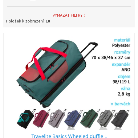
VYMAZAT FILTRY
Položek k zobrazení:
10
V
ý
p
i
s
p
r
o
d
u
k
t
ů
Travelite Basics Wheeled duffle L