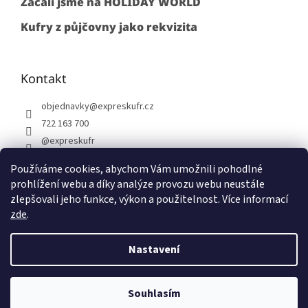
Začali jsme na HOLIDAY WORLD
Kufry z půjčovny jako rekvizita
Kontakt
objednavky
@
expreskufr.cz
722 163 700
@expreskufr
+420722163700
Používáme cookies, abychom Vám umožnili pohodlné
prohlížení webu a díky analýze provozu webu neustále
zlepšovali jeho funkce, výkon a použitelnost. Více informací
zde
.
Vytvořil Shoptet
Nastavení
Copyright 2026
Expreskufr
. Všechna práva vyhrazena.
Upravit
Souhlasím
nastavení cookies