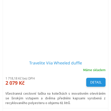
Travelite Viia Wheeled duffle
Máme skladem
1 718,18 Kč bez DPH
2 079 Kč
DETAIL
Všestranná cestovní taška na kolečkách s inovativním otevíráním
se širokým vstupem a dvěma předními kapsami vyrobená z
recyklovaného polyesteru o objemu 61 litrů.