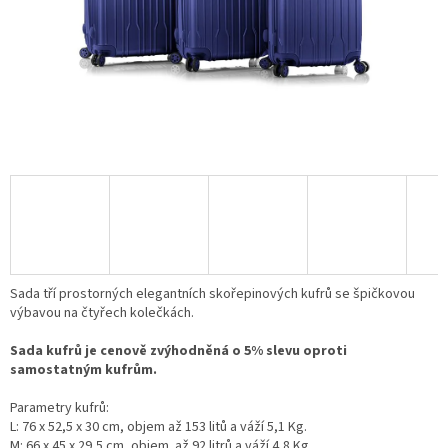
Sada tří prostorných elegantních skořepinových kufrů se špičkovou
výbavou na čtyřech kolečkách.
Sada kufrů je cenově zvýhodněná o 5% slevu oproti
samostatným kufrům.
Parametry kufrů:
L: 76 x 52,5 x 30 cm
, objem až 153 litů a váží 5,1 Kg.
M: 66 x 45 x 29,5 cm, objem až 92 litrů a váží 4,8 Kg.