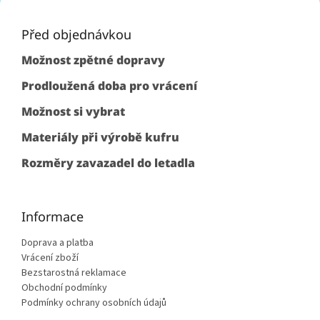
Z
á
p
Před objednávkou
a
Možnost zpětné dopravy
t
í
Prodloužená doba pro vrácení
Možnost si vybrat
Materiály při výrobě kufru
Rozměry zavazadel do letadla
Informace
Doprava a platba
Vrácení zboží
Bezstarostná reklamace
Obchodní podmínky
Podmínky ochrany osobních údajů