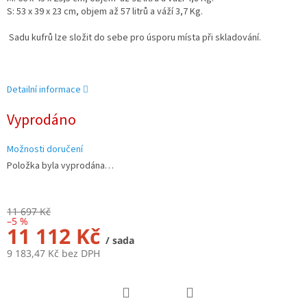
S: 53 x 39 x 23 cm, objem až 57 litrů a váží 3,7 Kg.
Sadu kufrů lze složit do sebe pro úsporu místa při skladování.
Detailní informace
Vyprodáno
Možnosti doručení
Položka byla vyprodána…
11 697 Kč
–5 %
11 112 Kč
/ sada
9 183,47 Kč bez DPH
Měrná
cena: