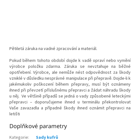
Pětiletá záruka na vadné zpracování a materiál.
Pokud během tohoto období dojde k vadě opraví nebo vymění
výrobce položku zdarma. Záruka se nevztahuje na běžné
opotřebení. Výrobce, ale nemůže nést odpovědnost za škody
vzniklé v důsledku nesprávné manipulace při přepravě. Dojde-li k
jakémukoliv poškození během přepravy, musí být oznámeny
ihned při převzetí příslušnému přepravci a žádat náhradu škody
u něj. Ve většině případů se jedná o vady způsobené leteckými
přepravci – doporučujeme ihned u terminálu překontrolovat
Vaše zavazadla a případné škody ihned oznámit přepravci na
letišti
Doplňkové parametry
Kategorie
:
Sady kufrů