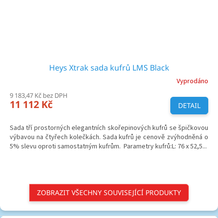
Heys Xtrak sada kufrů LMS Black
Vyprodáno
9 183,47 Kč bez DPH
11 112 Kč
DETAIL
Sada tří prostorných elegantních skořepinových kufrů se špičkovou
výbavou na čtyřech kolečkách. Sada kufrů je cenově zvýhodněná o
5% slevu oproti samostatným kufrům. Parametry kufrů:L: 76 x 52,5...
ZOBRAZIT VŠECHNY SOUVISEJÍCÍ PRODUKTY