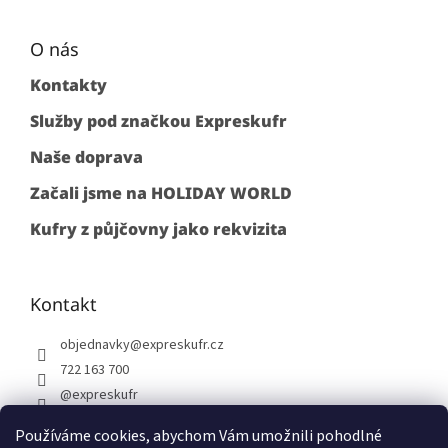
O nás
Kontakty
Služby pod značkou Expreskufr
Naše doprava
Začali jsme na HOLIDAY WORLD
Kufry z půjčovny jako rekvizita
Kontakt
objednavky
@
expreskufr.cz
722 163 700
@expreskufr
+420722163700
Používáme cookies, abychom Vám umožnili pohodlné