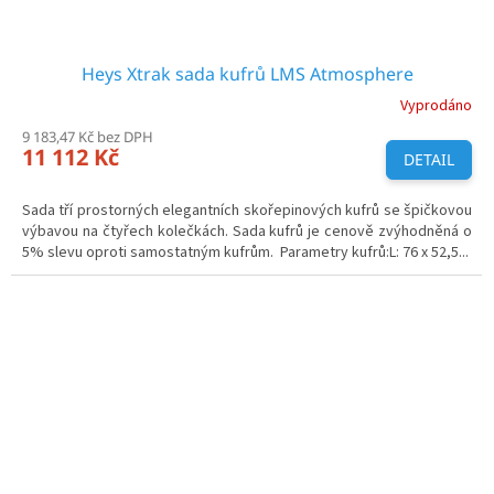
Heys Xtrak sada kufrů LMS Atmosphere
Vyprodáno
9 183,47 Kč bez DPH
11 112 Kč
DETAIL
Sada tří prostorných elegantních skořepinových kufrů se špičkovou
výbavou na čtyřech kolečkách. Sada kufrů je cenově zvýhodněná o
5% slevu oproti samostatným kufrům. Parametry kufrů:L: 76 x 52,5...