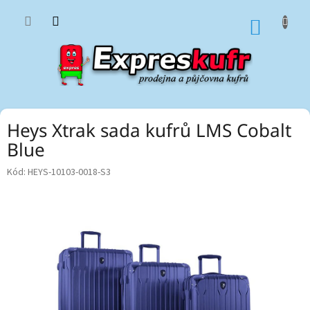
Přejít
na
NÁKUP
obsah
KOŠÍK
Heys Xtrak sada kufrů LMS Cobalt
Blue
Kód:
HEYS-10103-0018-S3