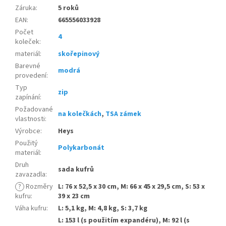
Záruka
:
5 roků
EAN
:
665556033928
Počet
4
koleček
:
materiál
:
skořepinový
Barevné
modrá
provedení
:
Typ
zip
zapínání
:
Požadované
na kolečkách
,
TSA zámek
vlastnosti
:
Výrobce
:
Heys
Použitý
Polykarbonát
materiál
:
Druh
sada kufrů
zavazadla
:
?
Rozměry
L: 76 x 52,5 x 30 cm, M: 66 x 45 x 29,5 cm, S: 53 x
kufru
:
39 x 23 cm
Váha kufru
:
L: 5,1 kg, M: 4,8 kg, S: 3,7 kg
L: 153 l (s použitím expandéru), M: 92 l (s