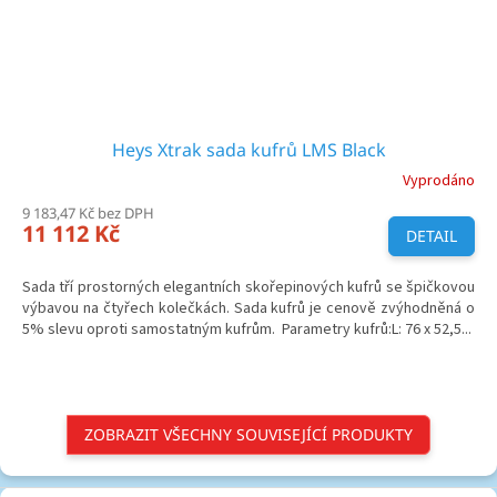
Heys Xtrak sada kufrů LMS Black
Vyprodáno
9 183,47 Kč bez DPH
11 112 Kč
DETAIL
Sada tří prostorných elegantních skořepinových kufrů se špičkovou
výbavou na čtyřech kolečkách. Sada kufrů je cenově zvýhodněná o
5% slevu oproti samostatným kufrům. Parametry kufrů:L: 76 x 52,5...
ZOBRAZIT VŠECHNY SOUVISEJÍCÍ PRODUKTY