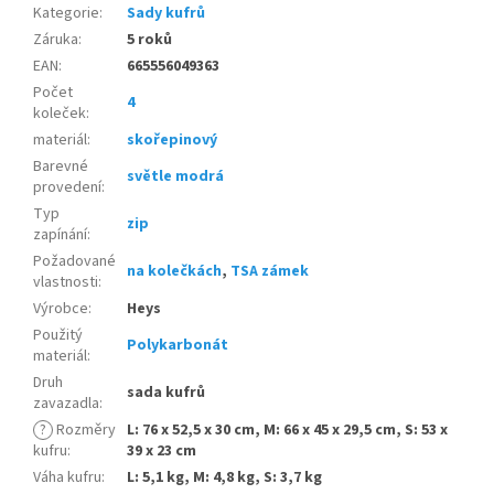
Kategorie
:
Sady kufrů
Záruka
:
5 roků
EAN
:
665556049363
Počet
4
koleček
:
materiál
:
skořepinový
Barevné
světle modrá
provedení
:
Typ
zip
zapínání
:
Požadované
na kolečkách
,
TSA zámek
vlastnosti
:
Výrobce
:
Heys
Použitý
Polykarbonát
materiál
:
Druh
sada kufrů
zavazadla
:
?
Rozměry
L: 76 x 52,5 x 30 cm, M: 66 x 45 x 29,5 cm, S: 53 x
kufru
:
39 x 23 cm
Váha kufru
:
L: 5,1 kg, M: 4,8 kg, S: 3,7 kg