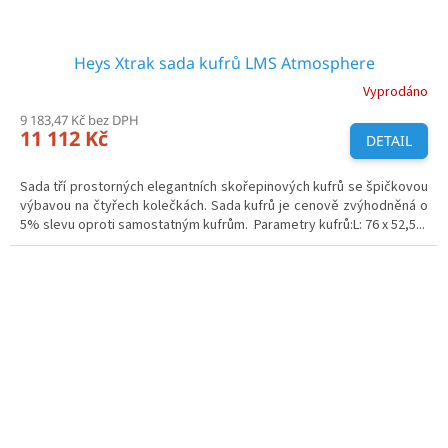
Heys Xtrak sada kufrů LMS Atmosphere
Vyprodáno
9 183,47 Kč bez DPH
11 112 Kč
DETAIL
Sada tří prostorných elegantních skořepinových kufrů se špičkovou
výbavou na čtyřech kolečkách. Sada kufrů je cenově zvýhodněná o
5% slevu oproti samostatným kufrům. Parametry kufrů:L: 76 x 52,5...