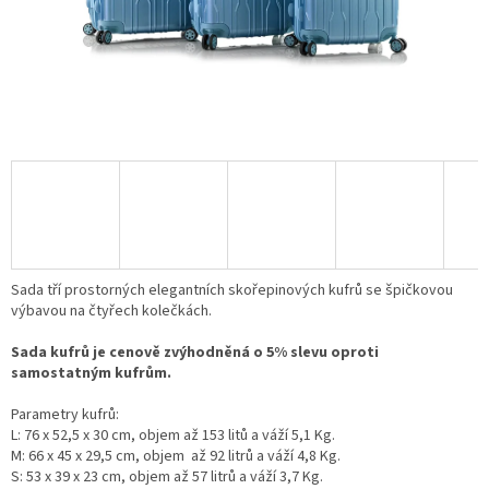
Sada tří prostorných elegantních skořepinových kufrů se špičkovou
výbavou na čtyřech kolečkách.
Sada kufrů je cenově zvýhodněná o 5% slevu oproti
samostatným kufrům.
Parametry kufrů:
L: 76 x 52,5 x 30 cm
, objem až 153 litů a váží 5,1 Kg.
M: 66 x 45 x 29,5 cm, objem až 92 litrů a váží 4,8 Kg.
S: 53 x 39 x 23 cm, objem až 57 litrů a váží 3,7 Kg.