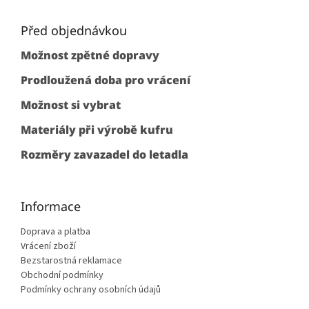
Z
á
p
Před objednávkou
a
Možnost zpětné dopravy
t
í
Prodloužená doba pro vrácení
Možnost si vybrat
Materiály při výrobě kufru
Rozměry zavazadel do letadla
Informace
Doprava a platba
Vrácení zboží
Bezstarostná reklamace
Obchodní podmínky
Podmínky ochrany osobních údajů