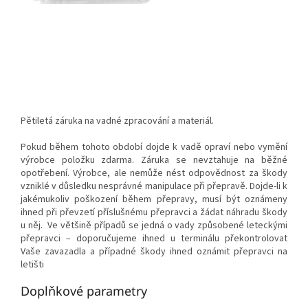
Pětiletá záruka na vadné zpracování a materiál.
Pokud během tohoto období dojde k vadě opraví nebo vymění
výrobce položku zdarma. Záruka se nevztahuje na běžné
opotřebení. Výrobce, ale nemůže nést odpovědnost za škody
vzniklé v důsledku nesprávné manipulace při přepravě. Dojde-li k
jakémukoliv poškození během přepravy, musí být oznámeny
ihned při převzetí příslušnému přepravci a žádat náhradu škody
u něj. Ve většině případů se jedná o vady způsobené leteckými
přepravci – doporučujeme ihned u terminálu překontrolovat
Vaše zavazadla a případné škody ihned oznámit přepravci na
letišti
Doplňkové parametry