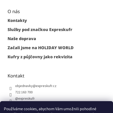
O nás
Kontakty
Služby pod značkou Expreskufr
Naše doprava
Začali jsme na HOLIDAY WORLD
Kufry z půjčovny jako rekvizita
Kontakt
objednavky
@
expreskufr.cz
722 163 700
@expreskufr
+420722163700
Používáme cookies, abychom Vám umožnili pohodlné