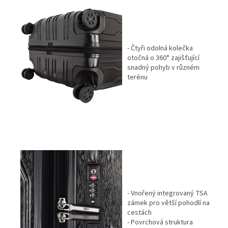
- Čtyři odolná kolečka
otočná o 360° zajišťující
snadný pohyb v různém
terénu
- Vnořený integrovaný TSA
zámek pro větší pohodlí na
cestách
- Povrchová struktura