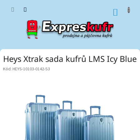
Přejít
na
NÁKUP
obsah
KOŠÍK
Heys Xtrak sada kufrů LMS Icy Blue
Kód:
HEYS-10103-0142-S3