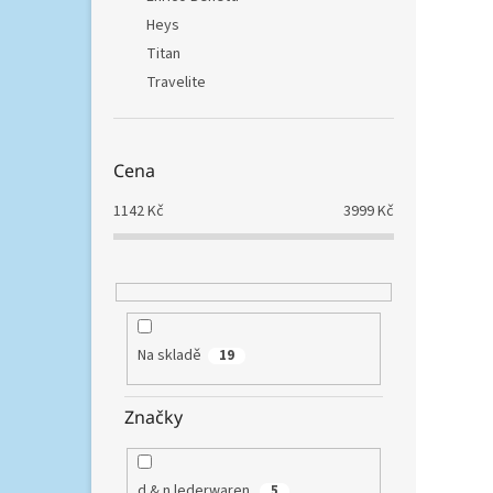
Heys
Elega
koleč
Titan
53 x 3
Travelite
expand
Cena
1142
Kč
3999
Kč
Na skladě
19
Heys
Značky
3 304,
3 9
d & n lederwaren
5