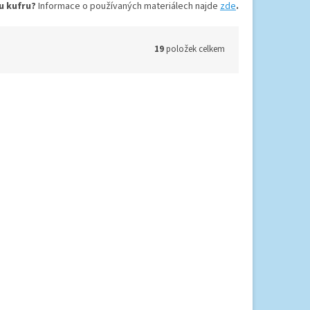
ru kufru?
Informace o používaných materiálech najde
zde
.
19
položek celkem
Travelite Elvaa 4w S
skladem
Máme skladem
2 577,69 Kč bez DPH
3 119 Kč
ETAIL
DETAIL