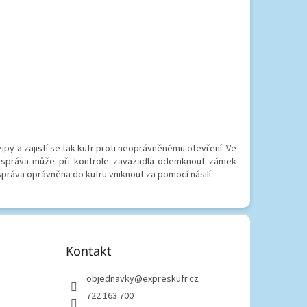
váží 2,3 Kg.
y a zajistí se tak kufr proti neoprávněnému otevření. Ve
í správa může při kontrole zavazadla odemknout zámek
 správa oprávněna do kufru vniknout za pomocí násilí.
Kontakt
objednavky
@
expreskufr.cz
722 163 700