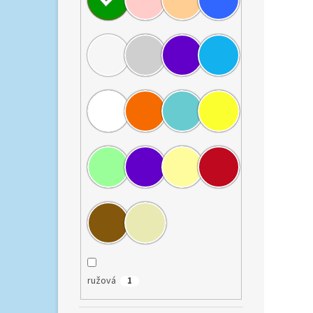
čtyřk
odoln
integ
Má ro
39...
d&n 
1 123,
1 3
ružová
1
Elega
odol