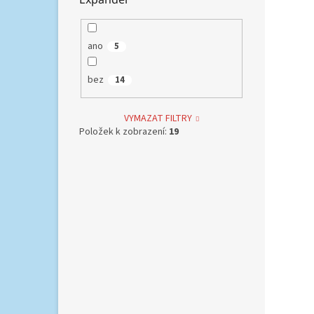
rozměr
váží 2
ano
5
bez
14
VYMAZAT FILTRY
Položek k zobrazení:
19
Trav
1 718,
2 0
Příru
krásn
inte
vyrob