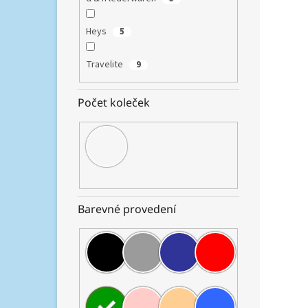
Tento
příruč
odoln
Heys
5
povrc
Travelite
9
Dop
Počet koleček
Barevné provedení
Heys
2 305,
2 7
Lehký