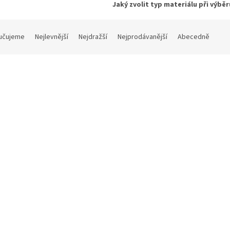
Jaký zvolit typ materiálu při výbě
učujeme
Nejlevnější
Nejdražší
Nejprodávanější
Abecedně
 Xtrak S
Travelite Cruise 4w S
Máme skladem
Máme 
09 Kč bez DPH
1 479,34 Kč bez DPH
99 Kč
1 790 Kč
DETAIL
D