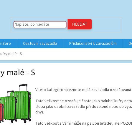
HLEDAT
inZero
Cestovní zavazadla
Příslušenství k zavazadlům
D
ufry malé - S
y malé - S
V této kategorii naleznete malá zavazadla označovaná
Tato velikost se označuje často jako palubní kufry nebo
třeba jako osobní zavazadlo při dovolené nebo se využí
dny).
Tato velikost s Vámi může na palubu letadel, ale POZOR 