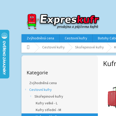
Přejít
na
obsah
Zvýhodněná cena
Cestovní kufry
Batohy Cab
Domů
Cestovní kufry
Skořepinové kufry
K
P
Kufr
o
Přeskočit
s
Kategorie
kategorie
t
r
Zvýhodněná cena
a
Cestovní kufry
n
Skořepinové kufry
n
í
Kufry velké - L
p
Kufry střední - M
a