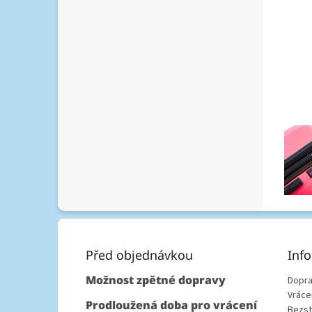
rozměr
váží...
Z
á
p
Před objednávkou
Inf
a
Možnost zpětné dopravy
Dopra
t
Vráce
í
Prodloužená doba pro vrácení
Bezst