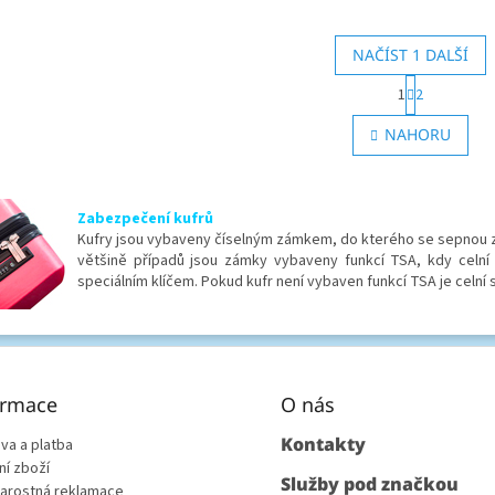
y 55 x 40 x 23 cm, objem 42 litrů a
díky expandéru. Má rozměry...
NAČÍST 1 DALŠÍ
S
1
2
t
O
r
v
NAHORU
á
l
n
á
k
d
o
a
v
Zabezpečení kufrů
c
á
Kufry jsou vybaveny číselným zámkem, do kterého se sepnou zip
í
n
většině případů jsou zámky vybaveny funkcí TSA, kdy celn
p
í
speciálním klíčem. Pokud kufr není vybaven funkcí TSA je celní
r
v
k
y
v
ý
ormace
O nás
p
i
Kontakty
va a platba
s
ní zboží
u
Služby pod značkou
arostná reklamace