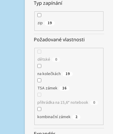
Typ zapínání
koleč
38 x 2
zip
19
Požadované vlastnosti
dětské
0
na kolečkách
19
d&n 
TSA zámek
16
přihrádka na 15,6“ notebook
1 106,
0
1 3
kombinační zámek
2
Stylov
polyp
TSA z
Expandér