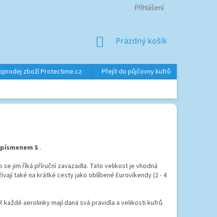
Přihlášení
NÁKUPNÍ
Prázdný košík
KOŠÍK
oprodej zboží Protectime.cz
Přejít do půjčovny kufrů
Značky
písmenem S
.
 se jim říká příruční zavazadla. Tato velikost je vhodná
vají také na krátké cesty jako oblíbené Eurovíkendy (2 - 4
každé aerolinky mají daná svá pravidla a velikosti kufrů.