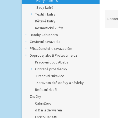
Kufry malé - S
n
Sady kufrů
e
Ř
Textilní kufry
l
a
Dopor
Dětské kufry
z
Kosmetické kufry
e
V
n
Batohy CabinZero
ý
í
Cestovní zavazadla
p
p
Příslušenství k zavazadlům
i
r
Doprodej zboží Protectime.cz
s
o
Pracovní obuv Abeba
p
d
r
Ochrané prostředky
u
o
k
Pracovní rukavice
d
t
Zdravotnické oděvy a návleky
u
ů
Reflexní zboží
Heys
k
Značky
t
CabinZero
ů
2 809,
d & n lederwaren
3 3
Enrico Benetti