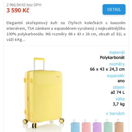
2 966,94 Kč bez DPH
3 590 Kč
DETAIL
Elegantní skořepinový kufr na čtyřech kolečkách s luxusním
interiérem, TSA zámkem a expandérem vyrobený z nejkvalitnějšího
100% polykarbonátu. Má rozměry 66 x 43 x 26 cm, obsah až 81L a
váží 4 Kg....