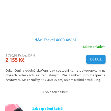
d&n Travel 4000 4W M
Máme skladem
1 780,99 Kč bez DPH
2 155 Kč
DETAIL
Odlehčený a odolný skořepinový cestovní kufr z polypropylenu na
čtyřech kolečkách se zapuštěným TSA zámkem pro bezpečné
cestování. Má rozměry 66 x 46 x 25 cm, objem 69 litrů a váží 3 Kg.
5
položek celkem
O
v
l
á
Zabezpečení kufrů