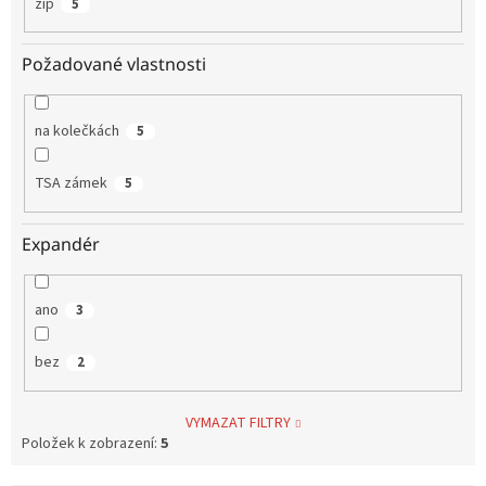
zip
5
Požadované vlastnosti
na kolečkách
5
TSA zámek
5
Expandér
ano
3
bez
2
VYMAZAT FILTRY
Položek k zobrazení:
5