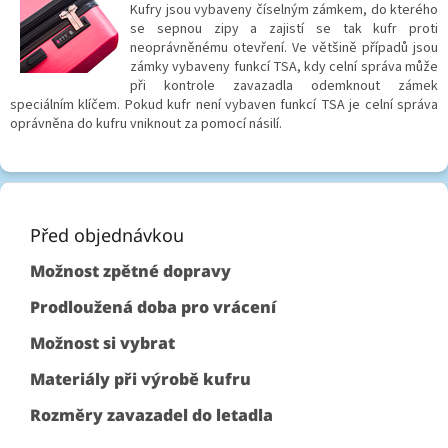
d
Kufry jsou vybaveny číselným zámkem, do kterého
a
se sepnou zipy a zajistí se tak kufr proti
c
neoprávněnému otevření. Ve většině případů jsou
í
zámky vybaveny funkcí TSA, kdy celní správa může
p
při kontrole zavazadla odemknout zámek
r
speciálním klíčem. Pokud kufr není vybaven funkcí TSA je celní správa
v
oprávněna do kufru vniknout za pomocí násilí.
k
y
v
Z
ý
á
p
p
Před objednávkou
i
s
a
Možnost zpětné dopravy
u
t
í
Prodloužená doba pro vrácení
Možnost si vybrat
Materiály při výrobě kufru
Rozměry zavazadel do letadla