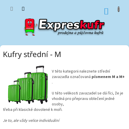
Přejít
na
NÁKUP
obsah
KOŠÍK
Kufry střední - M
V této kategorii naleznete střední
zavazadla označovaná
písmenem
M a M+
.
U této velikosti zavazadel se dá říci, že je
vhodná pro přepravu oblečení jedné
osoby,
třeba při klasické dovolené k moři.
Je to, ale vždy velice individuální