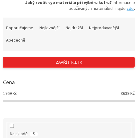
Jaký zvolit typ materiálu při výběru kufru?
Informace o
používaných materiálech najde
zde
.
Ř
a
Doporučujeme
Nejlevnější
Nejdražší
Nejprodávanější
z
e
Abecedně
n
í
p
ZAVŘÍT FILTR
r
o
d
Cena
u
1769
Kč
3639
Kč
k
t
ů
Na skladě
5