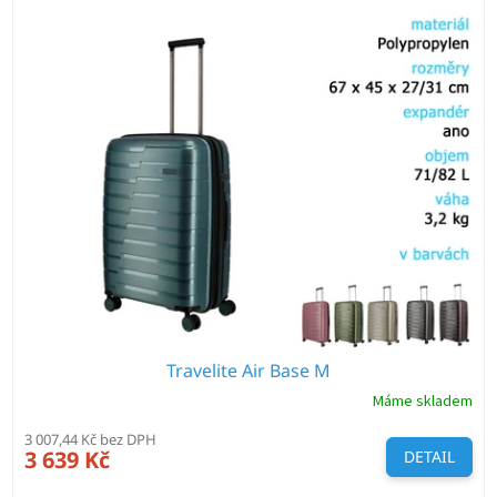
V
ý
p
i
s
p
r
o
d
u
k
t
ů
Travelite Air Base M
Máme skladem
3 007,44 Kč bez DPH
3 639 Kč
DETAIL