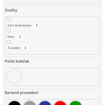
Značky
d & n lederwaren
2
Heys
2
Travelite
1
Počet koleček
Barevné provedení