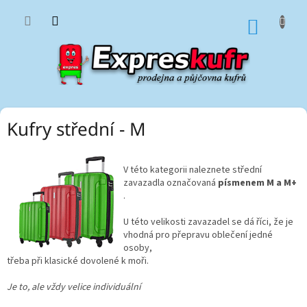
Přejít
na
NÁKUP
obsah
KOŠÍK
Kufry střední - M
V této kategorii naleznete střední
zavazadla označovaná
písmenem
M a M+
.
U této velikosti zavazadel se dá říci, že je
vhodná pro přepravu oblečení jedné
osoby,
třeba při klasické dovolené k moři.
Je to, ale vždy velice individuální