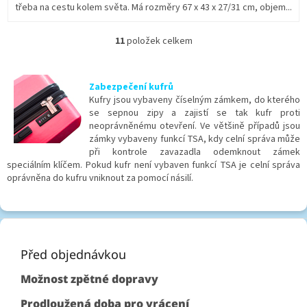
třeba na cestu kolem světa. Má rozměry 67 x 43 x 27/31 cm, objem...
11
položek celkem
O
v
l
á
Zabezpečení kufrů
d
Kufry jsou vybaveny číselným zámkem, do kterého
a
se sepnou zipy a zajistí se tak kufr proti
c
neoprávněnému otevření. Ve většině případů jsou
í
zámky vybaveny funkcí TSA, kdy celní správa může
p
při kontrole zavazadla odemknout zámek
r
speciálním klíčem. Pokud kufr není vybaven funkcí TSA je celní správa
v
oprávněna do kufru vniknout za pomocí násilí.
k
y
v
Z
ý
á
p
p
Před objednávkou
i
s
a
Možnost zpětné dopravy
u
t
í
Prodloužená doba pro vrácení