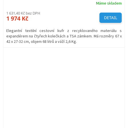
Máme skladem
1 631,40 Kč bez DPH
1 974 Kč
DETAIL
Elegantní textilní cestovní kufr z recyklovaného materiálu s
expandérem na čtyřech kolečkách a TSA zámkem. Má rozměry 67 x
42 x 27-32 cm, objem 68 litrů a váží 2,6 Kg.