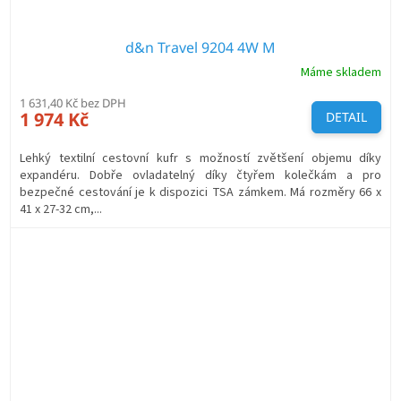
d&n Travel 9204 4W M
Máme skladem
1 631,40 Kč bez DPH
1 974 Kč
DETAIL
Lehký textilní cestovní kufr s možností zvětšení objemu díky
expandéru. Dobře ovladatelný díky čtyřem kolečkám a pro
bezpečné cestování je k dispozici TSA zámkem. Má rozměry 66 x
41 x 27-32 cm,...