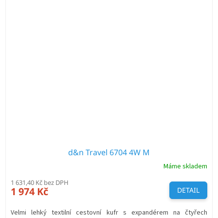
d&n Travel 6704 4W M
Máme skladem
1 631,40 Kč bez DPH
1 974 Kč
DETAIL
Velmi lehký textilní cestovní kufr s expandérem na čtyřech