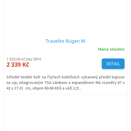
Travelite Rügen M
Máme skladem
1 933,06 Kč bez DPH
2 339 Kč
DETAIL
Střední textilní kufr na čtyřech kolečkách vybavený přední kapsou
na zip, integrovaným TSA zámkem a expandérem. Má rozměry 67 x
42 x 27-31 cm, objem 60-66 litrů a váží 2,9...