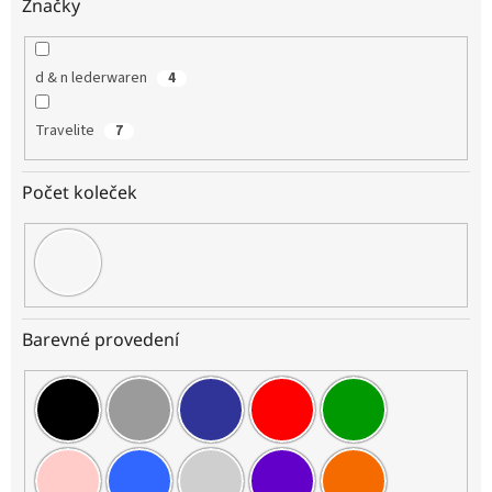
Značky
d & n lederwaren
4
Travelite
7
Počet koleček
Barevné provedení