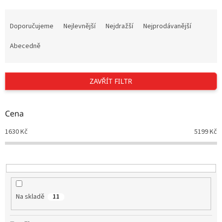
Ř
a
Doporučujeme
Nejlevnější
Nejdražší
Nejprodávanější
z
e
Abecedně
n
í
p
ZAVŘÍT FILTR
r
o
d
Cena
u
1630
Kč
5199
Kč
k
t
ů
Na skladě
11