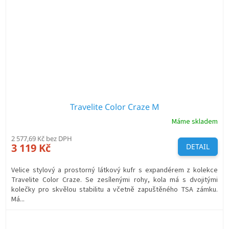
Travelite Color Craze M
Máme skladem
2 577,69 Kč bez DPH
3 119 Kč
DETAIL
Velice stylový a prostorný látkový kufr s expandérem z kolekce
Travelite Color Craze. Se zesílenými rohy, kola má s dvojitými
kolečky pro skvělou stabilitu a včetně zapuštěného TSA zámku.
Má...