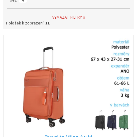
bez
4
VYMAZAT FILTRY
Položek k zobrazení:
11
V
ý
p
i
s
p
r
o
d
u
k
t
ů