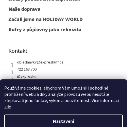
Naše doprava
Začali jsme na HOLIDAY WORLD
Kufry z půjčovny jako rekvizita
Kontakt
objednavky
@
expreskufr.cz
722 163 700
@expreskufr
+420722163700
Používáme cookies, abychom Vám umožnili pohodlné
prohlížení webu a díky analýze provozu webu neustále
zlepšovali jeho funkce, výkon a použitelnost. Více informací
zde
.
Vytvořil Shoptet
Nastavení