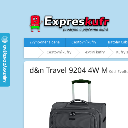
Přejít
na
obsah
Zvýhodněná cena
Cestovní kufry
Batohy Cab
Domů
Cestovní kufry
Textilní kufry
Kufry s
d&n Travel 9204 4W M
Kód:
Zvolte