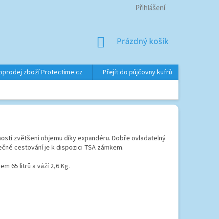
Přihlášení
NÁKUPNÍ
Prázdný košík
KOŠÍK
oprodej zboží Protectime.cz
Přejít do půjčovny kufrů
Značky
žností zvětšení objemu díky expandéru. Dobře ovladatelný
čné cestování je k dispozici TSA zámkem.
m 65 litrů a váží 2,6 Kg.