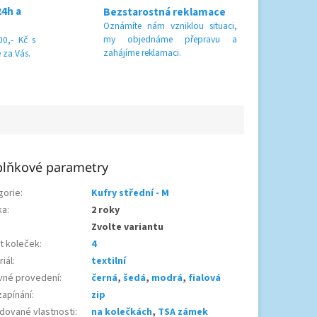
24h a
Bezstarostná reklamace
Oznámíte nám vzniklou situaci,
my objednáme přepravu a
0,- Kč s
zahájíme reklamaci.
 za Vás.
lňkové parametry
gorie
:
Kufry střední - M
ka
:
2 roky
Zvolte variantu
t koleček
:
4
iál
:
textilní
vné provedení
:
černá
,
šedá
,
modrá
,
fialová
zapínání
:
zip
dované vlastnosti
:
na kolečkách
,
TSA zámek