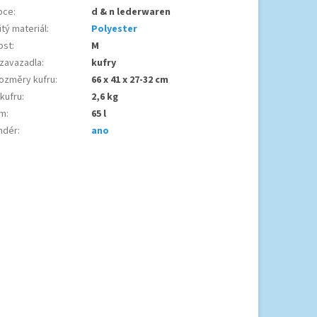
bce
:
d & n lederwaren
tý materiál
:
Polyester
ost
:
M
 zavazadla
:
kufry
ozměry kufru
:
66 x 41 x 27-32 cm
 kufru
:
2,6 kg
em
:
65 l
ndér
:
ano