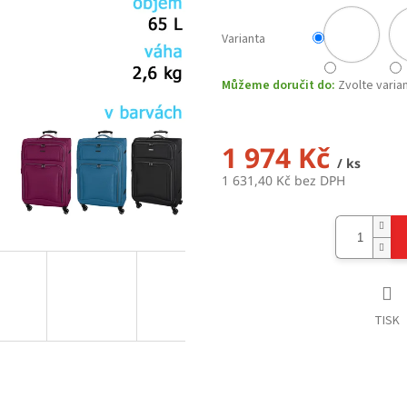
Varianta
Můžeme doručit do:
Zvolte varia
1 974 Kč
/ ks
1 631,40 Kč bez DPH
Měrná
cena:
TISK