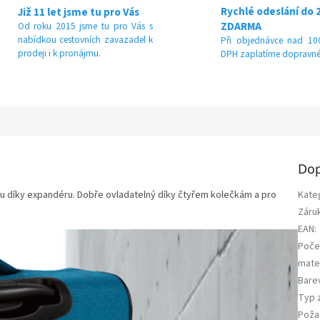
Rychlé odeslání do 
Již 11 let jsme tu pro Vás
ZDARMA
Od roku 2015 jsme tu pro Vás s
nabídkou cestovních zavazadel k
Při objednávce nad 100
prodeji i k pronájmu.
DPH zaplatíme dopravné
Dop
emu díky expandéru. Dobře ovladatelný díky čtyřem kolečkám a pro
Kate
Záru
EAN
:
Poče
mater
Bare
Typ 
Poža