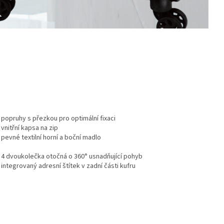
- popruhy s přezkou pro optimální fixaci
- vnitřní kapsa na zip
- pevné textilní horní a boční madlo
- 4 dvoukolečka otočná o 360° usnadňující pohyb
- integrovaný adresní štítek v zadní části kufru