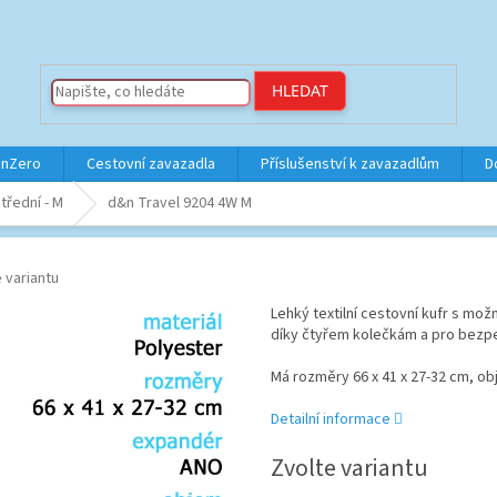
HLEDAT
inZero
Cestovní zavazadla
Příslušenství k zavazadlům
D
třední - M
d&n Travel 9204 4W M
 variantu
Lehký textilní cestovní kufr s mo
díky čtyřem kolečkám a pro bezpe
Má rozměry 66 x 41 x 27-32 cm, obje
Detailní informace
Zvolte variantu