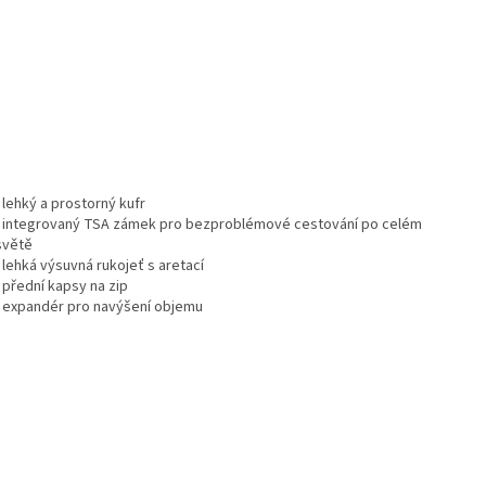
- lehký a prostorný kufr
- integrovaný TSA zámek pro bezproblémové cestování po celém
světě
- lehká výsuvná rukojeť s aretací
- přední kapsy na zip
- expandér pro navýšení objemu