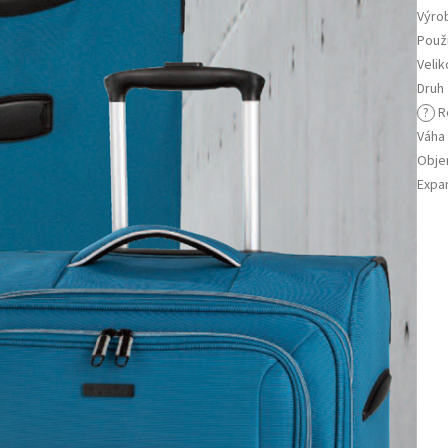
Výro
Použi
Velik
Druh
?
R
Váha
Obj
Expa