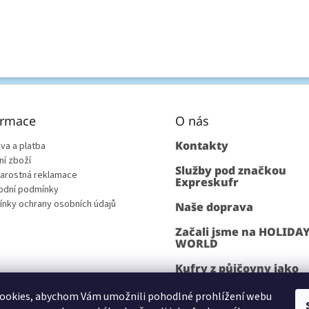
ormace
O nás
Kontakty
va a platba
ní zboží
Služby pod značkou
arostná reklamace
Expreskufr
dní podmínky
nky ochrany osobních údajů
Naše doprava
Začali jsme na HOLIDA
WORLD
Kufry z půjčovny jako
rekvizita
ookies, abychom Vám umožnili pohodlné prohlížení webu