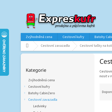
Přejít
na
obsah
Zvýhodněná cena
Cestovní kufry
Batohy Cab
Domů
Cestovní zavazadla
Cestovní tašky na ko
P
Ces
o
Přeskočit
s
Kategorie
kategorie
Cestovní
t
nosit v 
r
Zvýhodněná cena
a
Ř
Cestovní kufry
n
a
Dopor
Batohy CabinZero
n
z
í
Cestovní zavazadla
e
p
Ledvinky
V
n
a