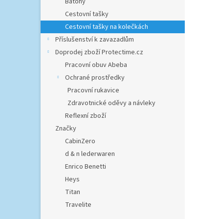
ý
í
Batohy
n
p
p
Cestovní tašky
e
i
r
Cestovní tašky na kolečkách
l
s
o
Příslušenství k zavazadlům
p
d
Doprodej zboží Protectime.cz
r
u
o
Pracovní obuv Abeba
k
d
t
Ochrané prostředky
u
ů
Pracovní rukavice
Trave
k
Zdravotnické oděvy a návleky
t
Reflexní zboží
ů
1 288,
Značky
1 5
CabinZero
d & n lederwaren
Malá
prost
Enrico Benetti
expan
Heys
litrů.
Titan
Travelite