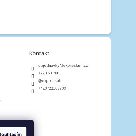
Kontakt
objednavky
@
expreskufr.cz
722 163 700
@expreskufr
+420722163700
Y
Souhlasím