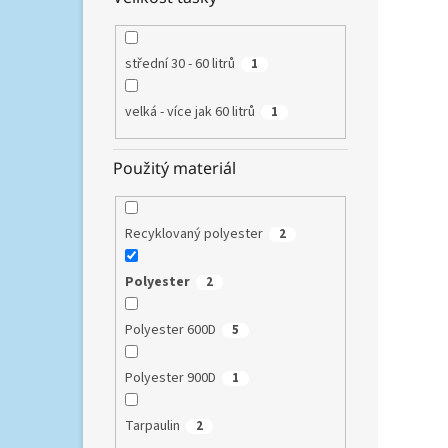
střední 30 - 60 litrů
1
velká - více jak 60 litrů
1
Použitý materiál
Recyklovaný polyester
2
Polyester
2
Polyester 600D
5
Polyester 900D
1
Tarpaulin
2