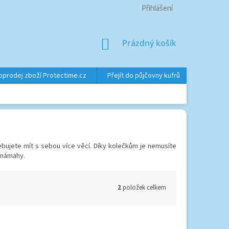
Přihlášení
NÁKUPNÍ
Prázdný košík
KOŠÍK
oprodej zboží Protectime.cz
Přejít do půjčovny kufrů
Značky
ebujete mít s sebou více věcí. Díky kolečkům je nemusíte
z námahy.
2
položek celkem