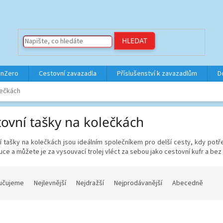
HLEDAT
inZero
Cestovní zavazadla
Příslušenství k zavazadlům
D
lečkách
tovní tašky na kolečkách
 tašky na kolečkách jsou ideálním společníkem pro delší cesty, kdy potř
ruce a můžete je za vysouvací trolej vléct za sebou jako cestovní kufr a be
učujeme
Nejlevnější
Nejdražší
Nejprodávanější
Abecedně