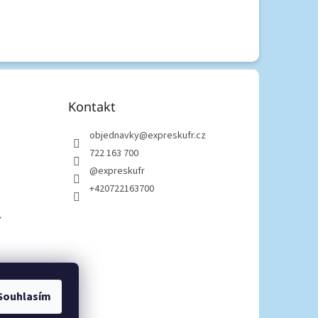
Kontakt
objednavky
@
expreskufr.cz
722 163 700
@expreskufr
+420722163700
Y
Souhlasím