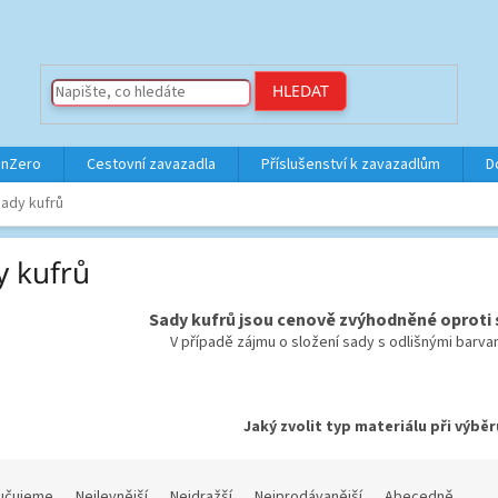
HLEDAT
inZero
Cestovní zavazadla
Příslušenství k zavazadlům
D
ady kufrů
y kufrů
Sady kufrů jsou cenově zvýhodněné oprot
V případě zájmu o složení sady s odlišnými barvam
Jaký zvolit typ materiálu při výbě
učujeme
Nejlevnější
Nejdražší
Nejprodávanější
Abecedně