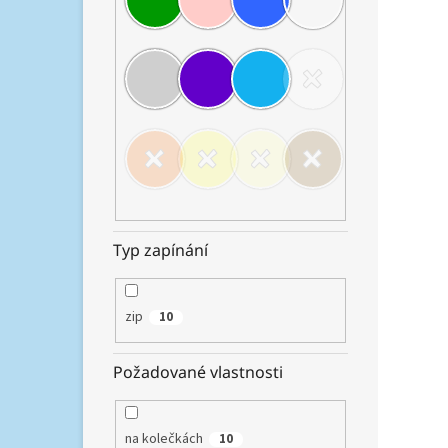
76 x 52
Heys
Chec
Typ zapínání
8 256,
9 9
zip
10
Sada 
kufrů
Požadované vlastnosti
zepř
jedn
integ
navýše
na kolečkách
10