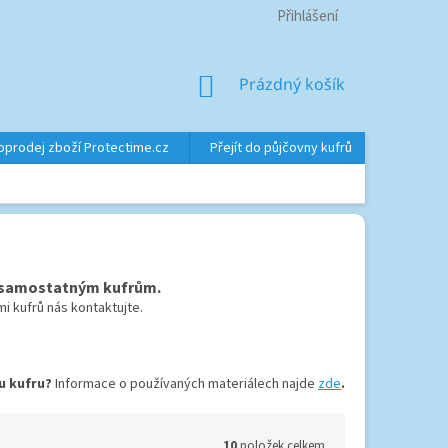
Přihlášení
NÁKUPNÍ
Prázdný košík
KOŠÍK
oprodej zboží Protectime.cz
Přejít do půjčovny kufrů
Značky
i samostatným kufrům.
i kufrů nás kontaktujte.
ru kufru?
Informace o používaných materiálech najde
zde
.
10
položek celkem