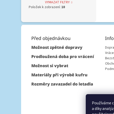
VYMAZAT FILTRY
Položek k zobrazení:
10
Z
á
p
Před objednávkou
Inf
a
Možnost zpětné dopravy
Dopra
t
Vráce
í
Prodloužená doba pro vrácení
Bezst
Obcho
Možnost si vybrat
Podmí
Materiály při výrobě kufru
Rozměry zavazadel do letadla
Používáme c
a díky analý