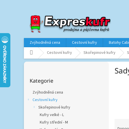
Přejít
na
obsah
Zvýhodněná cena
Cestovní kufry
Batohy Cab
Domů
Cestovní kufry
Skořepinové kufry
S
P
Sad
o
Přeskočit
s
Kategorie
kategorie
t
r
Zvýhodněná cena
a
Cestovní kufry
n
Skořepinové kufry
n
í
Kufry velké - L
p
Ř
Kufry střední - M
a
a
Dopor