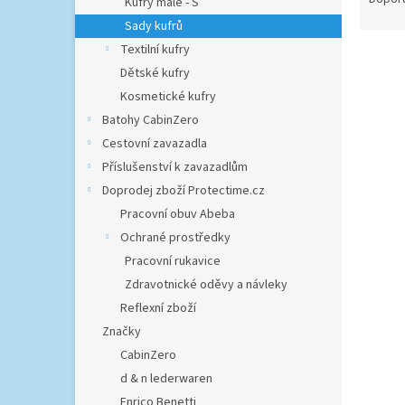
Kufry malé - S
n
z
Sady kufrů
e
e
Textilní kufry
V
l
n
ý
í
Dětské kufry
p
p
Kosmetické kufry
i
r
Batohy CabinZero
s
o
Cestovní zavazadla
p
d
Příslušenství k zavazadlům
r
u
Doprodej zboží Protectime.cz
o
k
d
t
Pracovní obuv Abeba
u
ů
Ochrané prostředky
Heys
k
Pracovní rukavice
t
Zdravotnické oděvy a návleky
ů
9 183,
Reflexní zboží
11 
Značky
CabinZero
Sada
d & n lederwaren
skoř
výbav
Enrico Benetti