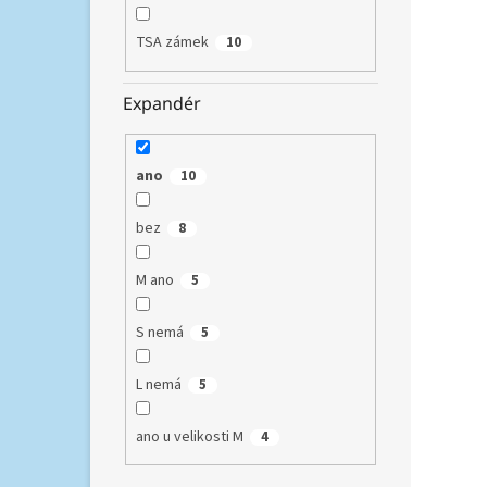
TSA zámek
10
Expandér
ano
10
bez
8
M ano
5
S nemá
5
L nemá
5
ano u velikosti M
4