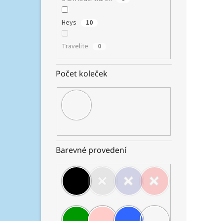
samos
76 x 52
Heys
10
Travelite
0
Počet koleček
Heys
9 183,
Barevné provedení
11 
Sada
skoř
výbav
je ce
samos