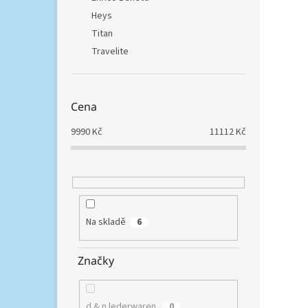
je ce
Heys
samos
76 x 52
Titan
Travelite
Cena
9990
Kč
11112
Kč
Heys
Lave
9 183,
Na skladě
6
11 
Značky
Sada
skoř
výbav
je ce
d & n lederwaren
0