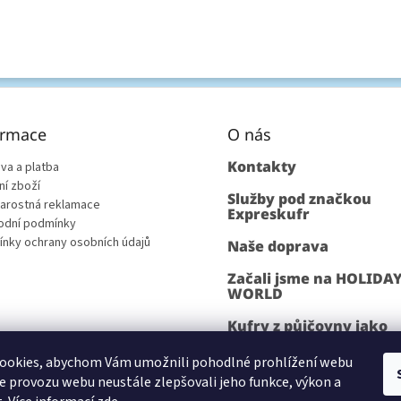
ormace
O nás
Kontakty
va a platba
ní zboží
Služby pod značkou
arostná reklamace
Expreskufr
dní podmínky
nky ochrany osobních údajů
Naše doprava
Začali jsme na HOLIDA
WORLD
Kufry z půjčovny jako
rekvizita
ookies, abychom Vám umožnili pohodlné prohlížení webu
ze provozu webu neustále zlepšovali jeho funkce, výkon a