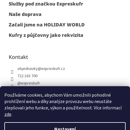
Služby pod značkou Expreskufr
Naše doprava
Začali jsme na HOLIDAY WORLD
Kufry z půjčovny jako rekvizita
Kontakt
objednavky
@
expreskufr.cz
722 163 700
@expreskufr
+420722163700
Používáme cookies, abychom Vám umožnili pohodlné
prohlížení webu a díky analýze provozu webu neustále
zlepšovali jeho funkce, výkon a použitelnost. Více informací
zde
.
Vytvořil Shoptet
Nastavení