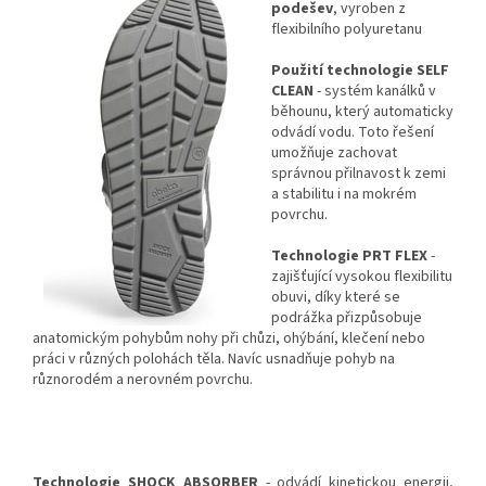
podešev
, vyroben z
flexibilního polyuretanu
Použití technologie SELF
CLEAN
- systém kanálků v
běhounu, který automaticky
odvádí vodu.
Toto řešení
umožňuje zachovat
správnou přilnavost k zemi
a stabilitu i na mokrém
povrchu.
Technologie PRT FLEX
-
zajišťující vysokou flexibilitu
obuvi, díky které se
podrážka přizpůsobuje
anatomickým pohybům nohy při chůzi, ohýbání, klečení nebo
práci v různých polohách těla.
Navíc usnadňuje pohyb na
různorodém a nerovném povrchu.
Technologie SHOCK ABSORBER
- odvádí kinetickou energii,