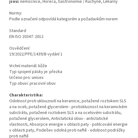
jsou:
nemocnice,
Horeca,
Gastronomie / Kuchyně,
Lékarny
Normy:
Podle označení odpovídá kategoriím a požadavkům norem
Standard
EN ISO 20347: 2012
Osvědčení:
19/2022/PPE/1439/B vydání 1
Vrchní materiál: kůže
Typ spojení pásky je: přezka
Určeno pro: unisex
Typ obuvi: pracovní obuv
Charakteristika:
Odolnost proti uklouznutí na keramice, potažené roztokem SLS
a na oceli, potažené glycerolem - protiskluznost na keramickém
substrátu, potažené roztokem SLS a na ocelovém substrátu,
potažené glycerolem,
Antistatická obuv - antistatické
vlastnosti,
Absorpce energie v oblasti paty - pohlcování energie
v oblasti paty,
Podešev odolná proti naftě - odolnost podrážky
proti naftě