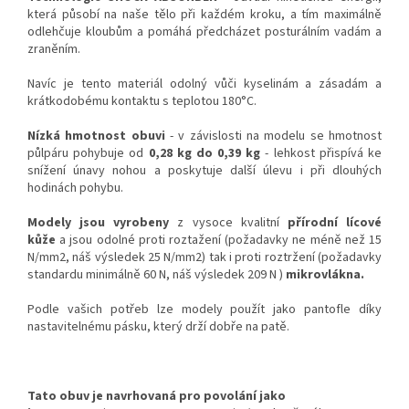
která působí na naše tělo při každém kroku, a tím maximálně
odlehčuje kloubům a pomáhá předcházet posturálním vadám a
zraněním.
Navíc je tento materiál odolný vůči kyselinám a zásadám a
krátkodobému kontaktu s teplotou 180°C.
Nízká hmotnost obuvi
- v závislosti na modelu se hmotnost
půlpáru pohybuje od
0,28 kg do 0,39 kg
- lehkost přispívá ke
snížení únavy nohou a poskytuje další úlevu i při dlouhých
hodinách pohybu.
Modely jsou vyrobeny
z vysoce kvalitní
přírodní lícové
kůže
a jsou odolné proti roztažení (požadavky ne méně než 15
N/mm2, náš výsledek 25 N/mm2)
tak i
proti roztržení (požadavky
standardu minimálně 60 N, náš výsledek 209 N )
mikrovlákna.
Podle vašich potřeb lze modely použít jako pantofle díky
nastavitelnému pásku, který drží dobře na patě.
Tato obuv je navrhovaná pro povolání jako