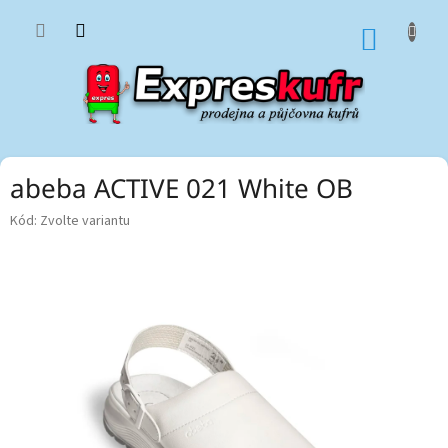
Přejít
na
NÁKUP
obsah
KOŠÍK
abeba ACTIVE 021 White OB
Kód:
Zvolte variantu