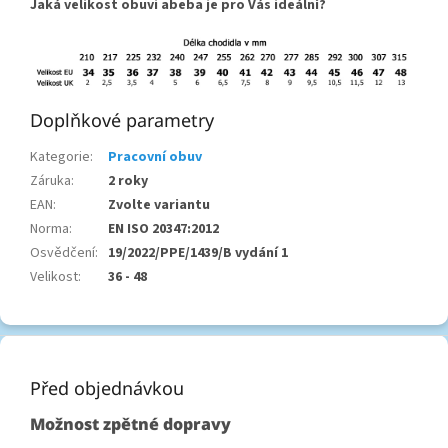
Jaká velikost obuvi abeba je pro Vás ideální?
Doplňkové parametry
Kategorie
:
Pracovní obuv
Záruka
:
2 roky
EAN
:
Zvolte variantu
Norma
:
EN ISO 20347:2012
Osvědčení
:
19/2022/PPE/1439/B vydání 1
Velikost
:
36 - 48
Z
á
p
Před objednávkou
a
Možnost zpětné dopravy
t