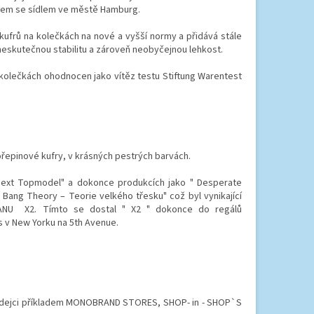
elem se sídlem ve městě Hamburg.
ufrů na kolečkách na nové a vyšší normy a přidává stále
neskutečnou stabilitu a zároveň neobyčejnou lehkost.
 kolečkách ohodnocen jako vítěz testu Stiftung Warentest
ořepinové kufry, v krásných pestrých barvách.
ext Topmodel" a dokonce produkcích jako " Desperate
Bang Theory – Teorie velkého třesku" což byl vynikající
TANU X2. Tímto se dostal " X2 " dokonce do regálů
 v New Yorku na 5th Avenue.
Prodejci příkladem MONOBRAND STORES, SHOP- in - SHOP`S