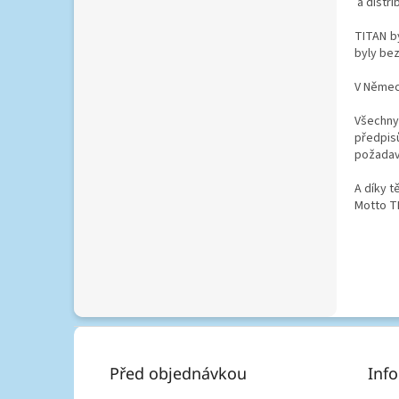
a distri
TITAN b
byly bez
V Němec
Všechny
předpis
požadav
A díky 
Motto TI
Z
á
p
Před objednávkou
Inf
a