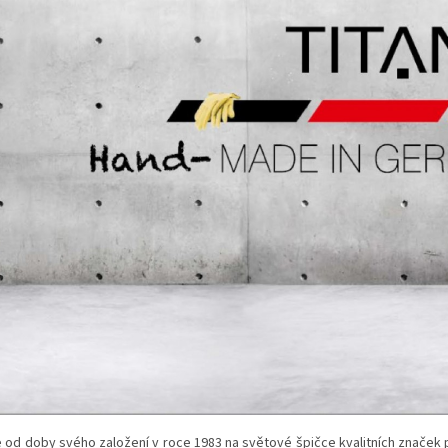
e od doby svého založení v roce 1983 na světové špičce kvalitních značek p