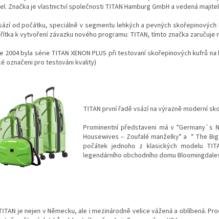
el. Značka je vlastnictví společnosti TITAN Hamburg GmbH a vedená majit
sází od počátku, speciálně v segmentu lehkých a pevných skořepinových k
ítka k vytvoření závazku nového programu: TITAN, tímto značka zaručuje 
e 2004 byla série TITAN XENON PLUS při testovaní skořepinových kufrů na
 označeni pro testováni kvality)
TITAN první řadě vsází na výrazně moderní sk
Prominentní představeni má v "Germany`s N
Housewives – Zoufalé manželky" a " The Big 
počátek jednoho z klasických modelu TI
legendárního obchodního domu Bloomingdales
TITAN je nejen v Německu, ale i mezinárodně velice vážená a oblíbená. 