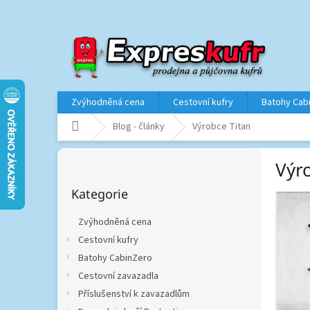
Přejít
na
obsah
Zvýhodněná cena
Cestovní kufry
Batohy Cab
Domů
Blog - články
Výrobce Titan
P
Výr
o
Přeskočit
s
Kategorie
kategorie
t
r
Zvýhodněná cena
a
Cestovní kufry
n
Batohy CabinZero
n
í
Cestovní zavazadla
p
Příslušenství k zavazadlům
a