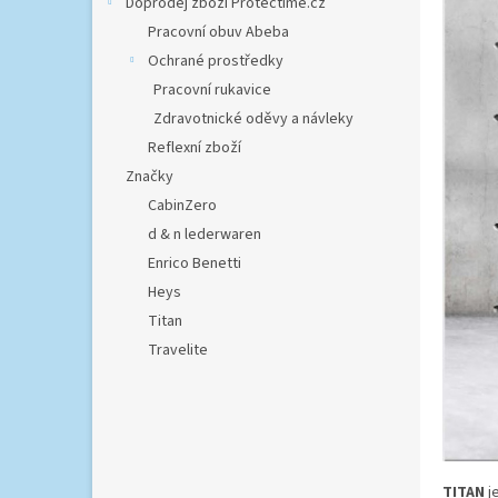
Doprodej zboží Protectime.cz
n
Pracovní obuv Abeba
e
Ochrané prostředky
l
Pracovní rukavice
Zdravotnické oděvy a návleky
Reflexní zboží
Značky
CabinZero
d & n lederwaren
Enrico Benetti
Heys
Titan
Travelite
TITAN
j