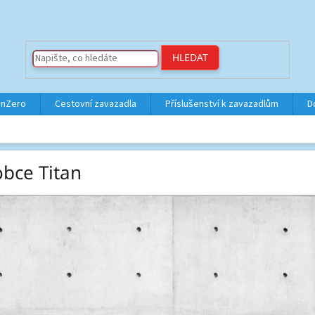
HLEDAT
inZero
Cestovní zavazadla
Příslušenství k zavazadlům
D
obce Titan