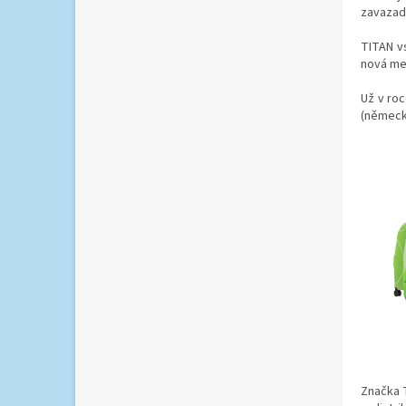
zavazad
TITAN v
nová meř
Už v roc
(německé
Značka 