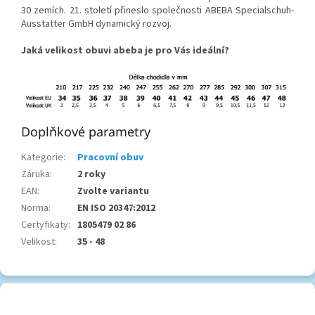
30 zemích.
21. století přineslo společnosti ABEBA Specialschuh-
Ausstatter GmbH dynamický rozvoj.
Jaká velikost obuvi abeba je pro Vás ideální?
Doplňkové parametry
Kategorie
:
Pracovní obuv
Záruka
:
2 roky
EAN
:
Zvolte variantu
Norma
:
EN ISO 20347:2012
Certyfikaty
:
1805479 02 86
Velikost
:
35 - 48
Z
á