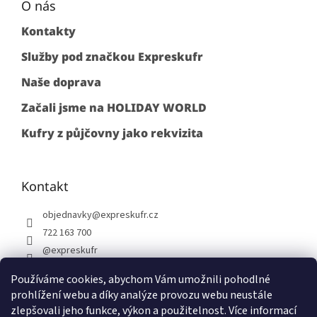
O nás
Kontakty
Služby pod značkou Expreskufr
Naše doprava
Začali jsme na HOLIDAY WORLD
Kufry z půjčovny jako rekvizita
Kontakt
objednavky
@
expreskufr.cz
722 163 700
@expreskufr
+420722163700
Používáme cookies, abychom Vám umožnili pohodlné
prohlížení webu a díky analýze provozu webu neustále
zlepšovali jeho funkce, výkon a použitelnost. Více informací