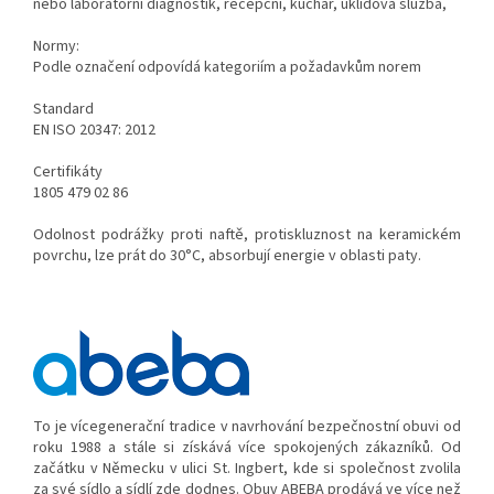
nebo
laboratorní diagnostik, recepční, kuchař, úklidová služba,
Normy:
Podle označení odpovídá kategoriím a požadavkům norem
Standard
EN ISO 20347: 2012
Certifikáty
1805 479 02 86
Odolnost podrážky proti naftě, protiskluznost na keramickém
povrchu, lze prát do 30°C, absorbují energie v oblasti paty.
To je vícegenerační tradice v navrhování bezpečnostní obuvi od
roku 1988 a stále si získává více spokojených zákazníků.
Od
začátku v Německu v ulici St.
Ingbert, kde si společnost zvolila
za své sídlo a sídlí zde dodnes. Obuv ABEBA prodává ve více než