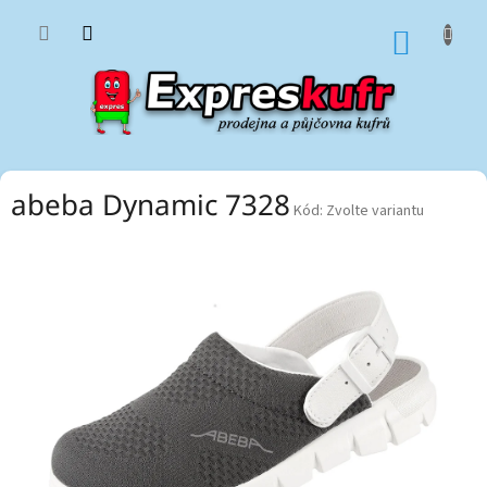
Přejít
na
NÁKUP
obsah
KOŠÍK
abeba Dynamic 7328
Kód:
Zvolte variantu