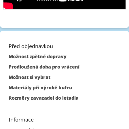
Z
á
p
Před objednávkou
a
Možnost zpětné dopravy
t
í
Prodloužená doba pro vrácení
Možnost si vybrat
Materiály při výrobě kufru
Rozměry zavazadel do letadla
Informace