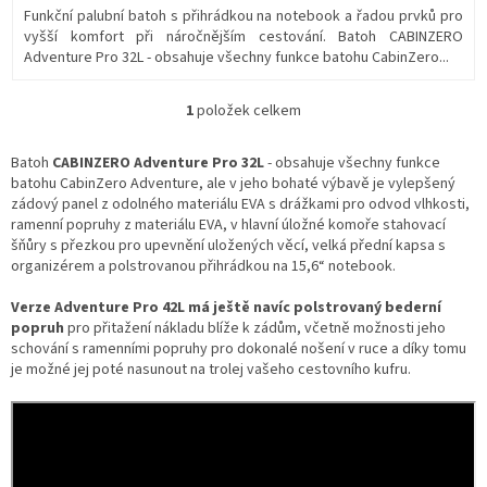
Funkční palubní batoh s přihrádkou na notebook a řadou prvků pro
vyšší komfort při náročnějším cestování. Batoh CABINZERO
Adventure Pro 32L - obsahuje všechny funkce batohu CabinZero...
1
položek celkem
O
v
l
Batoh
CABINZERO Adventure Pro
32L
- obsahuje všechny funkce
á
batohu CabinZero Adventure, ale v jeho bohaté výbavě je vylepšený
d
zádový panel z odolného materiálu EVA s drážkami pro odvod vlhkosti,
a
ramenní popruhy z materiálu EVA, v h
lavní úložné komoře stahovací
c
šňůry s přezkou pro upevnění uložených věcí, v
elká přední kapsa s
í
organizérem a polstrovanou přihrádkou na 15,6“ notebook.
p
r
Verze Adventure Pro 42L má ještě navíc polstrovaný bederní
v
popruh
pro přitažení nákladu blíže k zádům, včetně možnosti jeho
k
schování s ramenními popruhy pro dokonalé nošení v ruce a díky tomu
y
je možné jej poté nasunout na trolej vašeho cestovního kufru.
v
ý
p
i
s