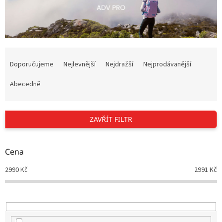
Ř
a
Doporučujeme
Nejlevnější
Nejdražší
Nejprodávanější
z
e
Abecedně
n
í
p
ZAVŘÍT FILTR
r
o
d
Cena
u
2990
Kč
2991
Kč
k
t
ů