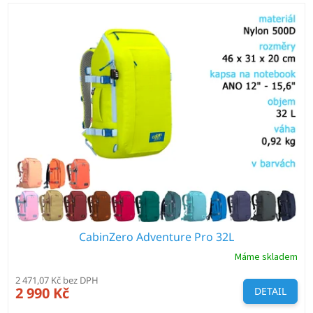
V
ý
p
i
s
p
r
o
d
u
k
t
ů
CabinZero Adventure Pro 32L
Máme skladem
2 471,07 Kč bez DPH
2 990 Kč
DETAIL