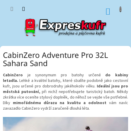
Přejít
na
NÁKUP
obsah
KOŠÍK
CabinZero Adventure Pro 32L
Sahara Sand
CabinZero
je synonymum pro batohy určené
do kabiny
letadla.
Lehké a kvalitní batohy, které sbalíte podobně jako cestovní
kufr, jsou určené pro dobrodruhy jakéhokoliv věku.
Ideální jsou pro
městská putování,
při nichž nepotřebujete turistický batoh. Někdy
zkrátka více oceníte stylový doplněk, do něhož se vejde vše potřebné.
Díky
mimořádnému důrazu na kvalitu a odolnost
vám navíc
zavazadlo CabinZero vydrží zaručeně dlouhá léta.