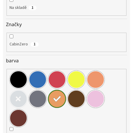
Na skladě
1
Značky
CabinZero
1
barva