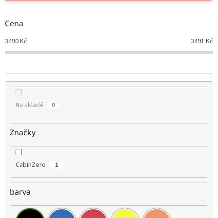
r
o
d
Cena
u
3490
Kč
3491
Kč
k
t
ů
Na skladě
0
Značky
CabinZero
1
barva