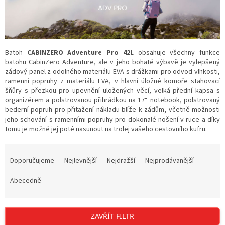
Batoh
CABINZERO Adventure Pro
42L
obsahuje všechny funkce
batohu CabinZero Adventure, ale v jeho bohaté výbavě je vylepšený
zádový panel z odolného materiálu EVA s drážkami pro odvod vlhkosti,
ramenní popruhy z materiálu EVA, v h
lavní úložné komoře stahovací
šňůry s přezkou pro upevnění uložených věcí, v
elká přední kapsa s
organizérem a polstrovanou přihrádkou na 17“ notebook, polstrovaný
bederní popruh
pro přitažení nákladu blíže k zádům, včetně možnosti
jeho schování s ramenními popruhy pro dokonalé nošení v ruce a díky
tomu je možné jej poté nasunout na trolej vašeho cestovního kufru.
Ř
a
Doporučujeme
Nejlevnější
Nejdražší
Nejprodávanější
z
e
Abecedně
n
í
p
ZAVŘÍT FILTR