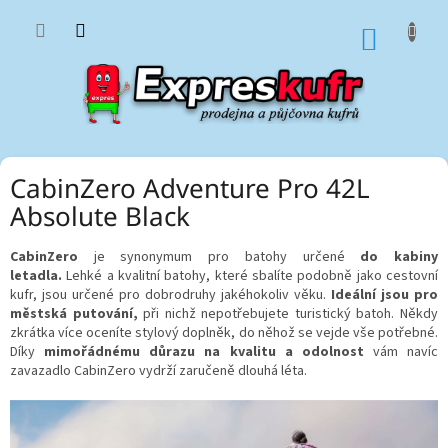
Přejít
na
NÁKUP
obsah
KOŠÍK
CabinZero Adventure Pro 42L
Absolute Black
CabinZero
je synonymum pro batohy určené
do kabiny
letadla.
Lehké a kvalitní batohy, které sbalíte podobně jako cestovní
kufr, jsou určené pro dobrodruhy jakéhokoliv věku.
Ideální jsou pro
městská putování,
při nichž nepotřebujete turistický batoh. Někdy
zkrátka více oceníte stylový doplněk, do něhož se vejde vše potřebné.
Díky
mimořádnému důrazu na kvalitu a odolnost
vám navíc
zavazadlo CabinZero vydrží zaručeně dlouhá léta.