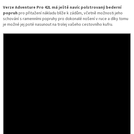
p
r
Verze Adventure Pro 42L má ještě navíc polstrovaný bederní
v
popruh
pro přitažení nákladu blíže k zádům, včetně možnosti jeho
k
schování s ramenními popruhy pro dokonalé nošení v ruce a díky tomu
y
je možné jej poté nasunout na trolej vašeho cestovního kufru.
v
ý
p
i
s
u