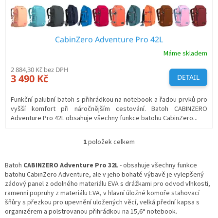
ů
CabinZero Adventure Pro 42L
Máme skladem
2 884,30 Kč bez DPH
3 490 Kč
DETAIL
Funkční palubní batoh s přihrádkou na notebook a řadou prvků pro
vyšší komfort při náročnějším cestování. Batoh CABINZERO
Adventure Pro 42L obsahuje všechny funkce batohu CabinZero...
1
položek celkem
O
v
l
Batoh
CABINZERO Adventure Pro
32L
- obsahuje všechny funkce
á
batohu CabinZero Adventure, ale v jeho bohaté výbavě je vylepšený
d
zádový panel z odolného materiálu EVA s drážkami pro odvod vlhkosti,
a
ramenní popruhy z materiálu EVA, v h
lavní úložné komoře stahovací
c
šňůry s přezkou pro upevnění uložených věcí, v
elká přední kapsa s
í
organizérem a polstrovanou přihrádkou na 15,6“ notebook.