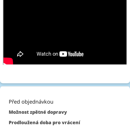
Z
á
p
Před objednávkou
a
Možnost zpětné dopravy
t
í
Prodloužená doba pro vrácení