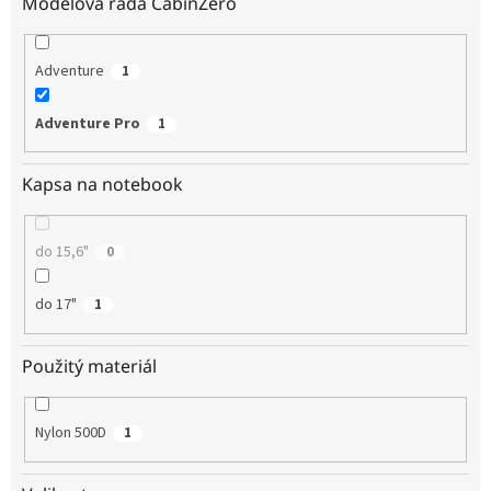
Modelová řada CabinZero
Adventure
1
Adventure Pro
1
Kapsa na notebook
do 15,6"
0
do 17"
1
Použitý materiál
Nylon 500D
1