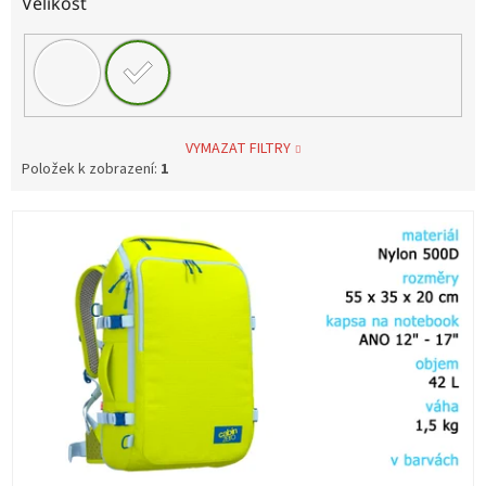
Velikost
VYMAZAT FILTRY
Položek k zobrazení:
1
V
ý
p
i
s
p
r
o
d
u
k
t