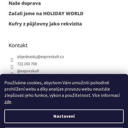
Naše doprava
Začali jsme na HOLIDAY WORLD
Kufry z půjčovny jako rekvizita
Kontakt
objednavky
@
expreskufr.cz
722 163 700
@expreskufr
+420722163700
Používáme cookies, abychom Vám umožnili pohodlné
prohlížení webu a díky analýze provozu webu neustále
zlepšovali jeho funkce, výkon a použitelnost. Více informací
zde
.
Vytvořil Shoptet
Nastavení