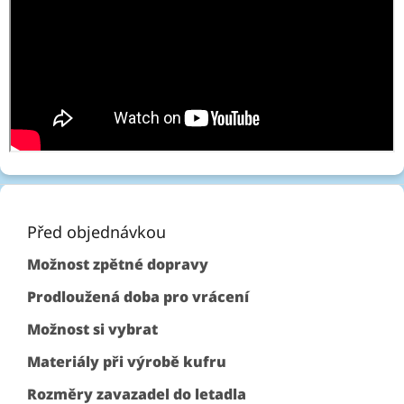
Z
á
p
Před objednávkou
a
Možnost zpětné dopravy
t
í
Prodloužená doba pro vrácení
Možnost si vybrat
Materiály při výrobě kufru
Rozměry zavazadel do letadla