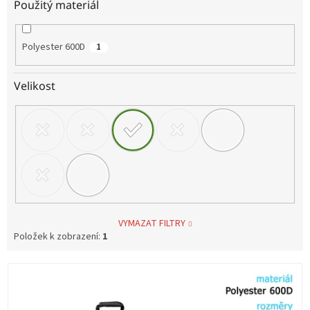
Použitý materiál
Polyester 600D
1
Velikost
VYMAZAT FILTRY
Položek k zobrazení:
1
V
ý
p