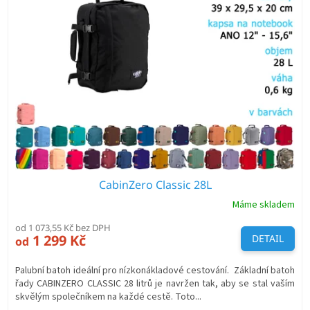
i
s
p
r
o
d
u
k
t
ů
CabinZero Classic 28L
Máme skladem
od 1 073,55 Kč bez DPH
1 299 Kč
DETAIL
od
Palubní batoh ideální pro nízkonákladové cestování. Základní batoh
řady CABINZERO CLASSIC 28 litrů je navržen tak, aby se stal vaším
skvělým společníkem na každé cestě. Toto...