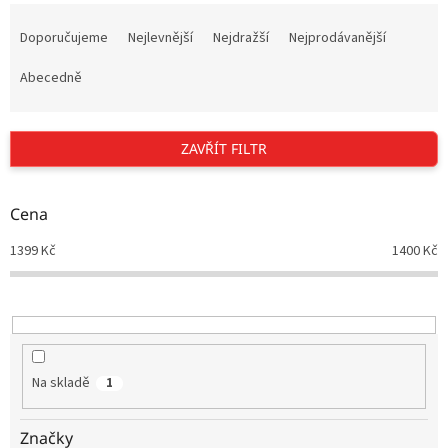
Ř
a
Doporučujeme
Nejlevnější
Nejdražší
Nejprodávanější
z
e
Abecedně
n
í
p
ZAVŘÍT FILTR
r
o
d
Cena
u
1399
Kč
1400
Kč
k
t
ů
Na skladě
1
Značky