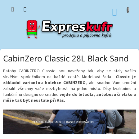
Přejít
na
NÁKUP
obsah
KOŠÍK
CabinZero Classic 28L Black Sand
Batohy CABINZERO Classic jsou navrženy tak, aby se staly vaším
skvělým společníkem na každé cestě. Modelová řada
Classic je
základní variantou kolekce CABINZERO
, ale snadno Vám umožní
zabalit všechny vaše nezbytnosti na jedno místo. Díky kvalitnímu a
funkčnímu designu se snadno
vejde do letadla, autobusu či vlaku a
může tak být neustále při Vás.