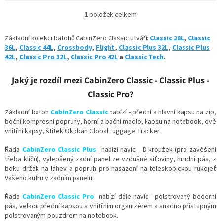
1
položek celkem
O
v
l
Základní kolekci batohů CabinZero Classic utváří:
Classic 28L
,
Classic
á
36L
,
Classic 44L
,
Crossbody
,
Flight
,
Classic Plus 32L
,
Classic Plus
d
42L
,
Classic Pro 32L
,
Classic Pro 42L
a
Classic Tech
.
a
c
Jaký je rozdíl mezi CabinZero Classic - Classic Plus -
í
p
Classic Pro?
r
v
Základní batoh
CabinZero Classic
nabízí - přední a hlavní kapsu na zip,
k
boční kompresní popruhy, horní a boční madlo, kapsu na notebook, dvě
y
vnitřní kapsy,
štítek Okoban Global Luggage Tracker
v
ý
Řada
CabinZero Classic Plus
nabízí navíc -
D-kroužek (pro zavěšení
p
třeba klíčů),
vylepšený zadní panel ze vzdušné síťoviny, hrudní pás, z
i
boku držák na láhev a popruh pro nasazení na teleskopickou rukojeť
s
Vašeho kufru v zadním panelu.
u
Řada
CabinZero Classic Pro
nabízí dále navíc - polstrovaný bederní
pás, velkou přední kapsou s vnitřním organizérem a snadno přístupným
polstrovaným pouzdrem na notebook.