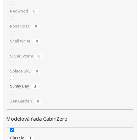
Redwood
0
Rosa Rosa
0
Shell White
0
Silver Storm
0
Solace Sky
0
Sunny Day
1
Zen Garden
0
Modelová řada CabinZero
Classic
1