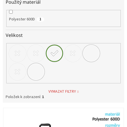
Použitý materiál
Polyester 600D
1
Velikost
VYMAZAT FILTRY
Položek k zobrazení:
1
V
ý
p