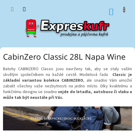
Přejít
na
NÁKUP
obsah
KOŠÍK
CabinZero Classic 28L Napa Wine
Batohy CABINZERO Classic jsou navrženy tak, aby se staly vaším
skvělým společníkem na každé cestě. Modelová řada
Classic je
základní variantou kolekce CABINZERO
, ale snadno Vám umožní
zabalit všechny vaše nezbytnosti na jedno místo. Díky kvalitnímu a
funkčnímu designu se snadno
vejde do letadla, autobusu či vlaku a
může tak být neustále při Vás.