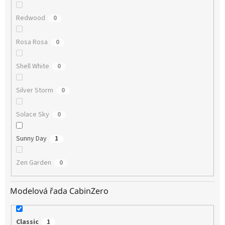
Redwood
0
Rosa Rosa
0
Shell White
0
Silver Storm
0
Solace Sky
0
Sunny Day
1
Zen Garden
0
Modelová řada CabinZero
Classic
1