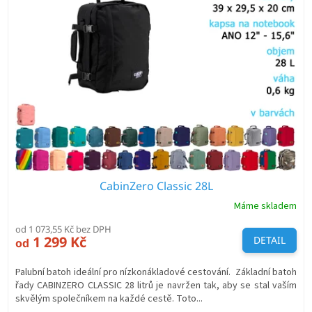
i
s
p
r
o
d
u
k
t
ů
CabinZero Classic 28L
Máme skladem
od 1 073,55 Kč bez DPH
1 299 Kč
DETAIL
od
Palubní batoh ideální pro nízkonákladové cestování. Základní batoh
řady CABINZERO CLASSIC 28 litrů je navržen tak, aby se stal vaším
skvělým společníkem na každé cestě. Toto...