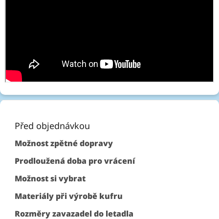
Z
á
p
Před objednávkou
a
Možnost zpětné dopravy
t
í
Prodloužená doba pro vrácení
Možnost si vybrat
Materiály při výrobě kufru
Rozměry zavazadel do letadla