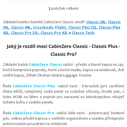
1
položek celkem
O
v
l
Základní kolekci batohů CabinZero Classic utváří:
Classic 28L
,
Classic
á
36L
,
Classic 44L
,
Crossbody
,
Flight
,
Classic Plus 32L
,
Classic Plus
d
42L
,
Classic Pro 32L
,
Classic Pro 42L
a
Classic Tech
.
a
c
Jaký je rozdíl mezi CabinZero Classic - Classic Plus -
í
p
Classic Pro?
r
v
Základní batoh
CabinZero Classic
nabízí - přední a hlavní kapsu na zip,
k
boční kompresní popruhy, horní a boční madlo, kapsu na notebook, dvě
y
vnitřní kapsy,
štítek Okoban Global Luggage Tracker
v
ý
Řada
CabinZero Classic Plus
nabízí navíc -
D-kroužek (pro zavěšení
p
třeba klíčů),
vylepšený zadní panel ze vzdušné síťoviny, hrudní pás, z
i
boku držák na láhev a popruh pro nasazení na teleskopickou rukojeť
s
Vašeho kufru v zadním panelu.
u
Řada
CabinZero Classic Pro
nabízí dále navíc - polstrovaný bederní
pás, velkou přední kapsou s vnitřním organizérem a snadno přístupným
polstrovaným pouzdrem na notebook.