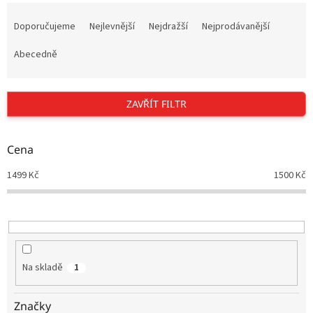
Ř
a
Doporučujeme
Nejlevnější
Nejdražší
Nejprodávanější
z
e
Abecedně
n
í
p
ZAVŘÍT FILTR
r
o
d
Cena
u
1499
Kč
1500
Kč
k
t
ů
Na skladě
1
Značky