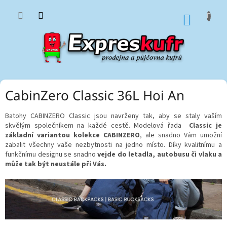
Přejít
na
NÁKUP
obsah
KOŠÍK
CabinZero Classic 36L Hoi An
Batohy CABINZERO Classic jsou navrženy tak, aby se staly vaším
skvělým společníkem na každé cestě. Modelová řada
Classic je
základní variantou kolekce CABINZERO
, ale snadno Vám umožní
zabalit všechny vaše nezbytnosti na jedno místo. Díky kvalitnímu a
funkčnímu designu se snadno
vejde do letadla, autobusu či vlaku a
může tak být neustále při Vás.