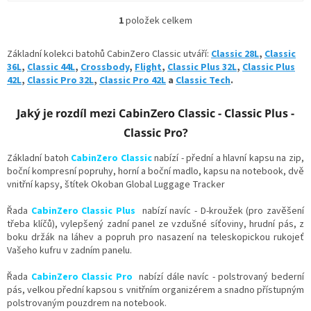
1
položek celkem
O
v
l
Základní kolekci batohů CabinZero Classic utváří:
Classic 28L
,
Classic
á
36L
,
Classic 44L
,
Crossbody
,
Flight
,
Classic Plus 32L
,
Classic Plus
d
42L
,
Classic Pro 32L
,
Classic Pro 42L
a
Classic Tech
.
a
c
Jaký je rozdíl mezi CabinZero Classic - Classic Plus -
í
p
Classic Pro?
r
v
Základní batoh
CabinZero Classic
nabízí - přední a hlavní kapsu na zip,
k
boční kompresní popruhy, horní a boční madlo, kapsu na notebook, dvě
y
vnitřní kapsy,
štítek Okoban Global Luggage Tracker
v
ý
Řada
CabinZero Classic Plus
nabízí navíc -
D-kroužek (pro zavěšení
p
třeba klíčů),
vylepšený zadní panel ze vzdušné síťoviny, hrudní pás, z
i
boku držák na láhev a popruh pro nasazení na teleskopickou rukojeť
s
Vašeho kufru v zadním panelu.
u
Řada
CabinZero Classic Pro
nabízí dále navíc - polstrovaný bederní
pás, velkou přední kapsou s vnitřním organizérem a snadno přístupným
polstrovaným pouzdrem na notebook.