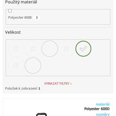
Použitý materiál
Polyester 600D
1
Velikost
VYMAZAT FILTRY
Položek k zobrazení:
1
V
ý
p