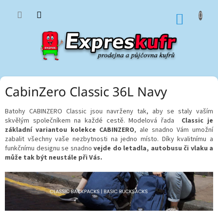
Přejít
na
NÁKUP
obsah
KOŠÍK
CabinZero Classic 36L Navy
Batohy CABINZERO Classic jsou navrženy tak, aby se staly vaším
skvělým společníkem na každé cestě. Modelová řada
Classic je
základní variantou kolekce CABINZERO
, ale snadno Vám umožní
zabalit všechny vaše nezbytnosti na jedno místo. Díky kvalitnímu a
funkčnímu designu se snadno
vejde do letadla, autobusu či vlaku a
může tak být neustále při Vás.