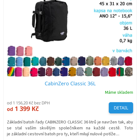
i
s
p
r
o
d
u
k
t
ů
CabinZero Classic 36L
Máme skladem
od 1 156,20 Kč bez DPH
1 399 Kč
DETAIL
od
Základní batoh řady CABINZERO CLASSIC 36 litrů je navržen tak, aby
se stal vaším skvělým společníkem na každé cestě. Toto
je základní cestovní batoh pro ty, kteří milují nulové potíže....