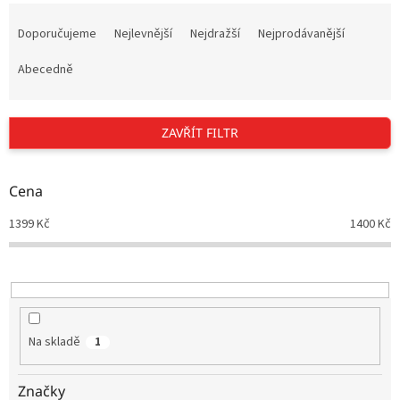
Ř
a
Doporučujeme
Nejlevnější
Nejdražší
Nejprodávanější
z
e
Abecedně
n
í
p
ZAVŘÍT FILTR
r
o
d
Cena
u
1399
Kč
1400
Kč
k
t
ů
Na skladě
1
Značky