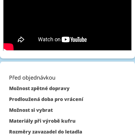
Z
á
p
Před objednávkou
a
Možnost zpětné dopravy
t
í
Prodloužená doba pro vrácení
Možnost si vybrat
Materiály při výrobě kufru
Rozměry zavazadel do letadla