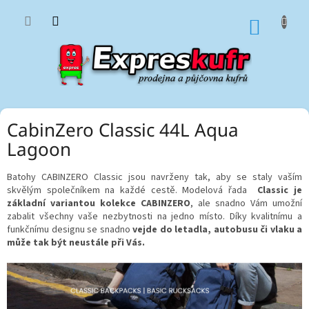
Přejít
na
NÁKUP
obsah
KOŠÍK
CabinZero Classic 44L Aqua
Lagoon
Batohy CABINZERO Classic jsou navrženy tak, aby se staly vaším
skvělým společníkem na každé cestě. Modelová řada
Classic je
základní variantou kolekce CABINZERO
, ale snadno Vám umožní
zabalit všechny vaše nezbytnosti na jedno místo. Díky kvalitnímu a
funkčnímu designu se snadno
vejde do letadla, autobusu či vlaku a
může tak být neustále při Vás.