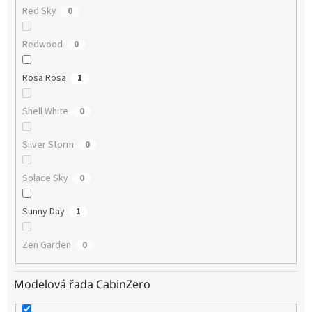
Red Sky
0
Redwood
0
Rosa Rosa
1
Shell White
0
Silver Storm
0
Solace Sky
0
Sunny Day
1
Zen Garden
0
Modelová řada CabinZero