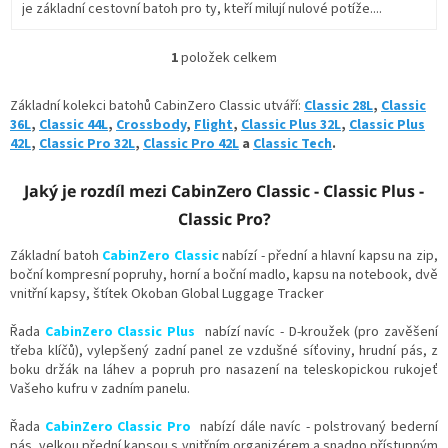
je základní cestovní batoh pro ty, kteří milují nulové potíže....
1
položek celkem
O
v
l
Základní kolekci batohů CabinZero Classic utváří:
Classic 28L
,
Classic
á
36L
,
Classic 44L
,
Crossbody
,
Flight
,
Classic Plus 32L
,
Classic Plus
d
42L
,
Classic Pro 32L
,
Classic Pro 42L
a
Classic Tech
.
a
c
Jaký je rozdíl mezi CabinZero Classic - Classic Plus -
í
p
Classic Pro?
r
v
Základní batoh
CabinZero Classic
nabízí - přední a hlavní kapsu na zip,
k
boční kompresní popruhy, horní a boční madlo, kapsu na notebook, dvě
y
vnitřní kapsy,
štítek Okoban Global Luggage Tracker
v
ý
Řada
CabinZero Classic Plus
nabízí navíc -
D-kroužek (pro zavěšení
p
třeba klíčů),
vylepšený zadní panel ze vzdušné síťoviny, hrudní pás, z
i
boku držák na láhev a popruh pro nasazení na teleskopickou rukojeť
s
Vašeho kufru v zadním panelu.
u
Řada
CabinZero Classic Pro
nabízí dále navíc - polstrovaný bederní
pás, velkou přední kapsou s vnitřním organizérem a snadno přístupným