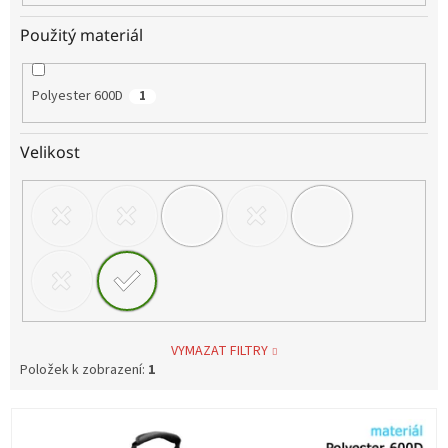
Použitý materiál
Polyester 600D
1
Velikost
VYMAZAT FILTRY
Položek k zobrazení:
1
V
ý