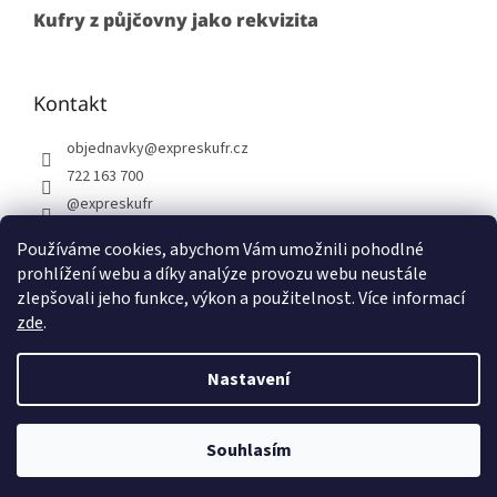
Kufry z půjčovny jako rekvizita
Kontakt
objednavky
@
expreskufr.cz
722 163 700
@expreskufr
+420722163700
Používáme cookies, abychom Vám umožnili pohodlné
prohlížení webu a díky analýze provozu webu neustále
zlepšovali jeho funkce, výkon a použitelnost. Více informací
zde
.
Vytvořil Shoptet
Nastavení
Copyright 2026
Expreskufr
. Všechna práva vyhrazena.
Upravit
Souhlasím
nastavení cookies