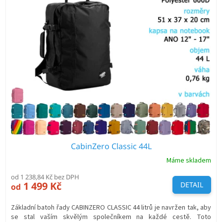
p
i
s
p
r
o
d
u
k
t
ů
CabinZero Classic 44L
Máme skladem
od 1 238,84 Kč bez DPH
1 499 Kč
DETAIL
od
Základní batoh řady CABINZERO CLASSIC 44 litrů je navržen tak, aby
se stal vaším skvělým společníkem na každé cestě. Toto