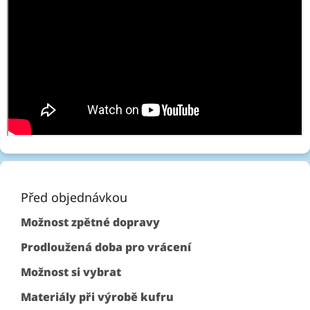
Z
á
p
Před objednávkou
a
Možnost zpětné dopravy
t
í
Prodloužená doba pro vrácení
Možnost si vybrat
Materiály při výrobě kufru