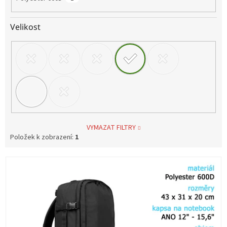
Velikost
VYMAZAT FILTRY
Položek k zobrazení:
1
V
ý
p
i
s
p