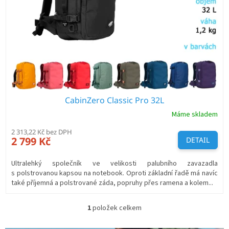
r
o
d
u
k
t
ů
CabinZero Classic Pro 32L
Máme skladem
2 313,22 Kč bez DPH
2 799 Kč
DETAIL
Ultralehký společník ve velikosti palubního zavazadla
s polstrovanou kapsou na notebook. Oproti základní řadě má navíc
také příjemná a polstrované záda, popruhy přes ramena a kolem...
1
položek celkem
O
v