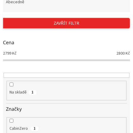
e
Abecedně
n
í
p
ZAVŘÍT FILTR
r
o
d
Cena
u
2799
Kč
2800
Kč
k
t
ů
Na skladě
1
Značky
CabinZero
1