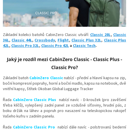
l
á
d
a
c
í
p
Základní kolekci batohů CabinZero Classic utváří:
Classic 28L
,
Classic
r
36L
,
Classic 44L
,
Crossbody
,
Flight
,
Classic Plus 32L
,
Classic Plus
v
42L
,
Classic Pro 32L
,
Classic Pro 42L
a
Classic Tech
.
k
y
Jaký je rozdíl mezi CabinZero Classic - Classic Plus -
v
ý
Classic Pro?
p
i
Základní batoh
CabinZero Classic
nabízí - přední a hlavní kapsu na zip,
s
boční kompresní popruhy, horní a boční madlo, kapsu na notebook, dvě
u
vnitřní kapsy,
štítek Okoban Global Luggage Tracker
Řada
CabinZero Classic Plus
nabízí navíc -
D-kroužek (pro zavěšení
třeba klíčů),
vylepšený zadní panel ze vzdušné síťoviny, hrudní pás, z
boku držák na láhev a popruh pro nasazení na teleskopickou rukojeť
Vašeho kufru v zadním panelu.
Řada
CabinZero Classic Pro
nabízí dále navíc - polstrovaný bederní