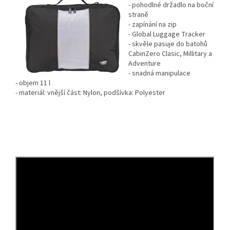
- pohodlné držadlo na boční
straně
- zapínání na zip
- Global Luggage Tracker
- skvěle pasuje do batohů
CabinZero Clasic, Millitary a
Adventure
- snadná manipulace
- objem 11 l
- materiál: vnější část: Nylon, podšívka: Polyester