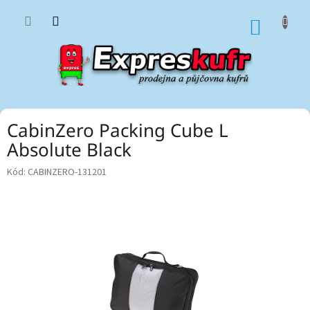
Přejít
na
NÁKUP
obsah
KOŠÍK
CabinZero Packing Cube L
Absolute Black
Kód:
CABINZERO-131201