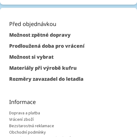
Z
á
p
Před objednávkou
a
Možnost zpětné dopravy
t
í
Prodloužená doba pro vrácení
Možnost si vybrat
Materiály při výrobě kufru
Rozměry zavazadel do letadla
Informace
Doprava a platba
Vrácení zboží
Bezstarostná reklamace
Obchodní podmínky