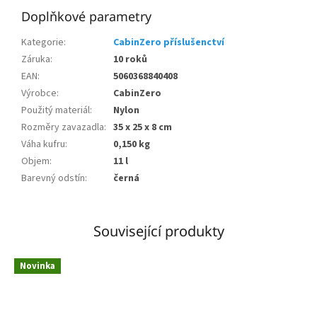
Doplňkové parametry
Kategorie
:
CabinZero příslušenctví
Záruka
:
10 roků
EAN
:
5060368840408
Výrobce
:
CabinZero
Použitý materiál
:
Nylon
Rozměry zavazadla
:
35 x 25 x 8 cm
Váha kufru
:
0,150 kg
Objem
:
11 l
Barevný odstín
:
černá
Související produkty
Novinka