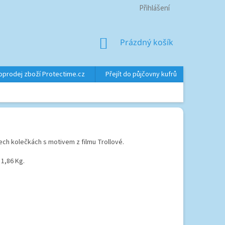
Přihlášení
NÁKUPNÍ
Prázdný košík
KOŠÍK
oprodej zboží Protectime.cz
Přejít do půjčovny kufrů
Značky
ech kolečkách s motivem z filmu Trollové.
 1,86 Kg.