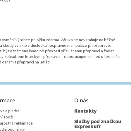
dšívka.
 vymění výrobce položku zdarma. Záruka se nevztahuje na běžné
 škody vzniklé v důsledku nesprávné manipulace při přepravě.
í být oznámeny ihned při převzetí příslušnému přepravci a žádat
ady způsobené leteckými přepravci – doporučujeme ihned u terminálu
oznámit přepravci na letišti
ormace
O nás
Kontakty
va a platba
ní zboží
Služby pod značkou
arostná reklamace
Expreskufr
dní podmínky