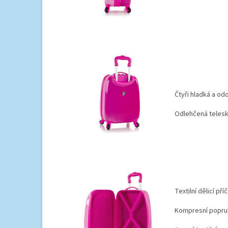
Čtyři hladká a od
Odlehčená telesk
Textilní dělicí pří
Kompresní popruh