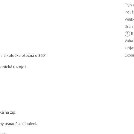
Typ 
Použi
Velik
Druh
?
R
Váha
Obj
Expa
olná kolečka otočná o 360°.
opická rukojeť.
čka na zip.
y usnadňující balení.