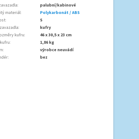
zavazadla
:
palubní/kabinové
tý materiál
:
Polykarbonát / ABS
ost
:
S
 zavazadla
:
kufry
ozměry kufru
:
46 x 30,5 x 23 cm
 kufru
:
1,86 kg
em
:
výrobce neuvádí
ndér
:
bez