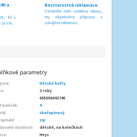
24h a
Bezstarostná reklamace
Oznámíte nám vzniklou situaci,
my objednáme přepravu a
0,- Kč s
zahájíme reklamaci.
 za Vás.
lňkové parametry
gorie
:
Dětské kufry
ka
:
2 roky
665556042746
t koleček
:
4
iál
:
skořepinový
zapínání
:
zip
dované vlastnosti
:
dětské, na kolečkách
bce
:
Heys