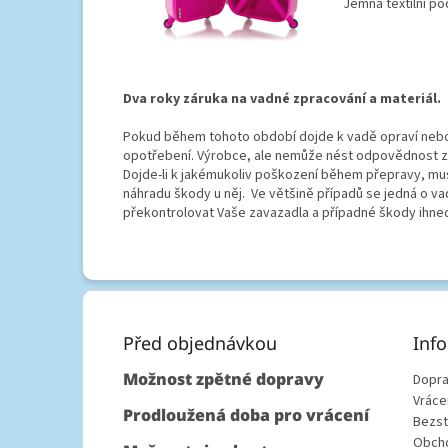
Jemná textilní po
Dva roky záruka na vadné zpracování a materiál.
Pokud během tohoto období dojde k vadě opraví nebo
opotřebení. Výrobce, ale nemůže nést odpovědnost za
Dojde-li k jakémukoliv poškození během přepravy, mus
náhradu škody u něj. Ve většině případů se jedná o v
překontrolovat Vaše zavazadla a případné škody ihned 
Z
á
p
Před objednávkou
Inf
a
Možnost zpětné dopravy
Dopra
t
Vráce
í
Prodloužená doba pro vrácení
Bezst
Obcho