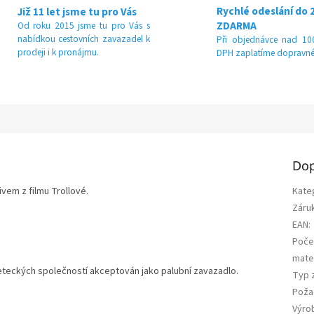
Rychlé odeslání do 
Již 11 let jsme tu pro Vás
ZDARMA
Od roku 2015 jsme tu pro Vás s
nabídkou cestovních zavazadel k
Při objednávce nad 100
prodeji i k pronájmu.
DPH zaplatíme dopravné
Dop
vem z filmu Trollové.
Kate
Záru
EAN
:
Poče
mater
leteckých společností akceptován jako palubní zavazadlo.
Typ 
Poža
Výro