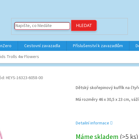
HLEDAT
inZero
Cestovní zavazadla
Příslušenství k zavazadlům
D
ids Trolls 4w Flowers
ód:
HEYS-16323-6058-00
Dětský skořepinový kufřík na čtyř
Má rozměry 46 x 30,5 x 23 cm, váží
Detailní informace
Máme skladem
(>5 ks)