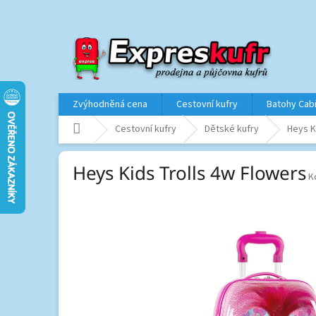
Přejít
na
obsah
Zvýhodněná cena
Cestovní kufry
Batohy Cab
Domů
Cestovní kufry
Dětské kufry
Heys K
Heys Kids Trolls 4w Flowers
K