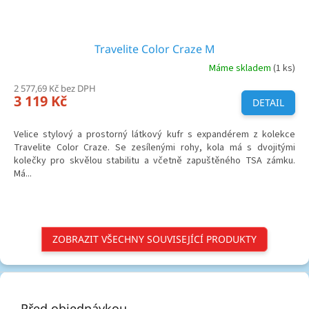
Travelite Color Craze M
Máme skladem
(1 ks)
2 577,69 Kč bez DPH
3 119 Kč
DETAIL
Velice stylový a prostorný látkový kufr s expandérem z kolekce
Travelite Color Craze. Se zesílenými rohy, kola má s dvojitými
kolečky pro skvělou stabilitu a včetně zapuštěného TSA zámku.
Má...
ZOBRAZIT VŠECHNY SOUVISEJÍCÍ PRODUKTY
Z
á
p
Před objednávkou