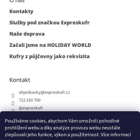
Kontakty
Služby pod značkou Expreskufr
Naše doprava
Začali jsme na HOLIDAY WORLD
Kufry z půjčovny jako rekvizita
Kontakt
objednavky
@
expreskufr.cz
722 163 700
@expreskufr
+420722163700
Používáme cookies, abychom Vám umožnili pohodlné
prohlížení webu a díky analýze provozu webu neustále
zlepšovali jeho funkce, výkon a použitelnost. Více informací