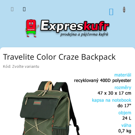
Přejít
na
NÁKUP
obsah
KOŠÍK
Travelite Color Craze Backpack
Kód:
Zvolte variantu