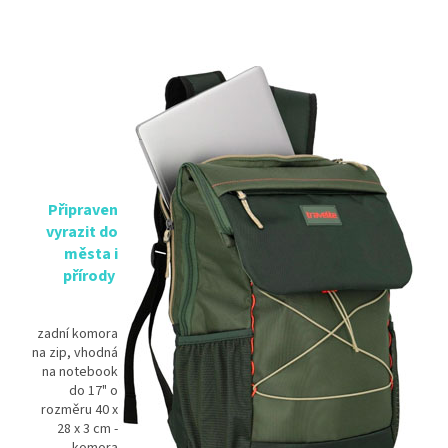
Připraven
vyrazit do
města i
přírody
zadní komora
na zip, vhodná
na notebook
do 17" o
rozměru
40 x
28 x 3 cm
-