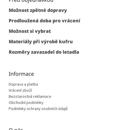
a
Možnost zpětné dopravy
t
í
Prodloužená doba pro vrácení
Možnost si vybrat
Materiály při výrobě kufru
Rozměry zavazadel do letadla
Informace
Doprava a platba
Vrácení zboží
Bezstarostná reklamace
Obchodní podmínky
Podmínky ochrany osobních údajů
O nás