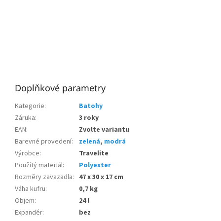
Doplňkové parametry
Kategorie
:
Batohy
Záruka
:
3 roky
EAN
:
Zvolte variantu
Barevné provedení
:
zelená
,
modrá
Výrobce
:
Travelite
Použitý materiál
:
Polyester
Rozměry zavazadla
:
47 x 30 x 17 cm
Váha kufru
:
0,7 kg
Objem
:
24 l
Expandér
:
bez