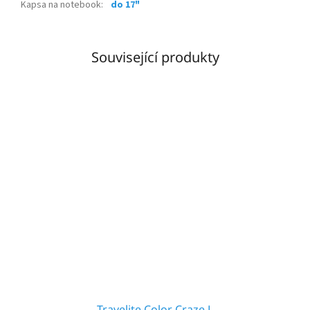
Kapsa na notebook
:
do 17"
Související produkty
Travelite Color Craze L