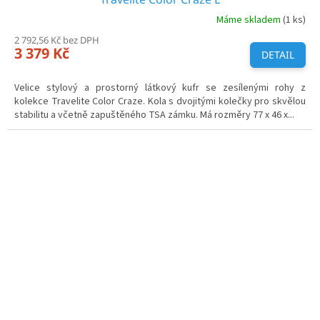
Máme skladem
(1 ks)
2 792,56 Kč bez DPH
3 379 Kč
DETAIL
Velice stylový a prostorný látkový kufr se zesílenými rohy z
kolekce Travelite Color Craze. Kola s dvojitými kolečky pro skvělou
stabilitu a včetně zapuštěného TSA zámku. Má rozměry 77 x 46 x...