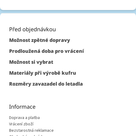
Z
á
p
Před objednávkou
a
Možnost zpětné dopravy
t
í
Prodloužená doba pro vrácení
Možnost si vybrat
Materiály při výrobě kufru
Rozměry zavazadel do letadla
Informace
Doprava a platba
Vrácení zboží
Bezstarostná reklamace