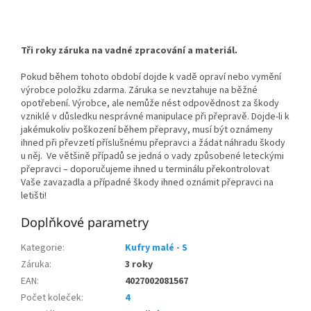
Tři roky záruka na vadné zpracování a materiál.
Pokud během tohoto období dojde k vadě opraví nebo vymění
výrobce položku zdarma. Záruka se nevztahuje na běžné
opotřebení. Výrobce, ale nemůže nést odpovědnost za škody
vzniklé v důsledku nesprávné manipulace při přepravě. Dojde-li k
jakémukoliv poškození během přepravy, musí být oznámeny
ihned při převzetí příslušnému přepravci a žádat náhradu škody
u něj. Ve většině případů se jedná o vady způsobené leteckými
přepravci – doporučujeme ihned u terminálu překontrolovat
Vaše zavazadla a případné škody ihned oznámit přepravci na
letišti!
Doplňkové parametry
Kategorie
:
Kufry malé - S
Záruka
:
3 roky
EAN
:
4027002081567
Počet koleček
:
4