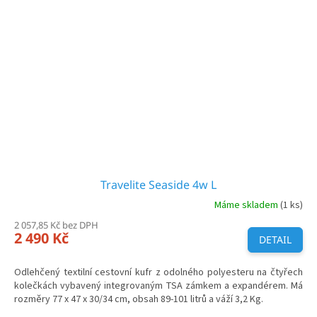
Travelite Seaside 4w L
Máme skladem
(1 ks)
2 057,85 Kč bez DPH
2 490 Kč
DETAIL
Odlehčený textilní cestovní kufr z odolného polyesteru na čtyřech
kolečkách vybavený integrovaným TSA zámkem a expandérem. Má
rozměry 77 x 47 x 30/34 cm, obsah 89-101 litrů a váží 3,2 Kg.