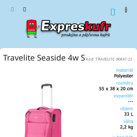
Přejít
na
NÁKUP
obsah
KOŠÍK
Travelite Seaside 4w S
Kód:
TRAVELITE-90847-22