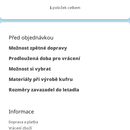
1
položek celkem
O
v
l
Z
á
á
d
p
Před objednávkou
a
c
a
Možnost zpětné dopravy
í
t
p
í
Prodloužená doba pro vrácení
r
v
Možnost si vybrat
k
y
Materiály při výrobě kufru
v
ý
Rozměry zavazadel do letadla
p
i
s
u
Informace
Doprava a platba
Vrácení zboží