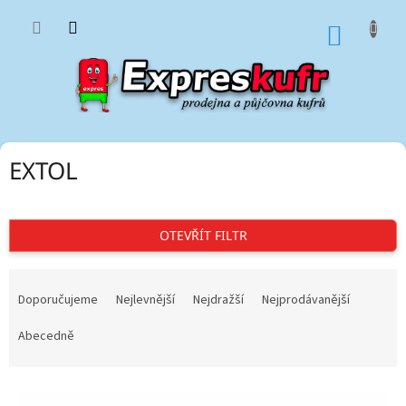
Přejít
na
NÁKUP
obsah
KOŠÍK
EXTOL
OTEVŘÍT FILTR
Ř
a
Doporučujeme
Nejlevnější
Nejdražší
Nejprodávanější
z
e
Abecedně
n
í
V
p