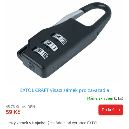
ý
r
p
o
i
d
s
u
p
k
r
t
o
ů
d
u
k
t
ů
EXTOL CRAFT Visací zámek pro zavazadla
Máme skladem
(1 ks)
48,76 Kč bez DPH
Do košíku
59 Kč
Lehký zámek s trojmístným kódem od výrobce EXTOL.