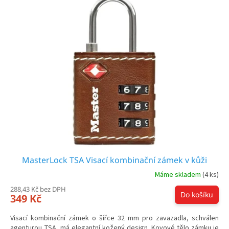
ý
r
p
o
i
d
s
u
p
k
r
t
o
ů
d
u
k
t
ů
MasterLock TSA Visací kombinační zámek v kůži
Máme skladem
(4 ks)
288,43 Kč bez DPH
Do košíku
349 Kč
Visací kombinační zámek o šířce 32 mm pro zavazadla, schválen
agenturou TSA, má elegantní kožený design. Kovové tělo zámku je