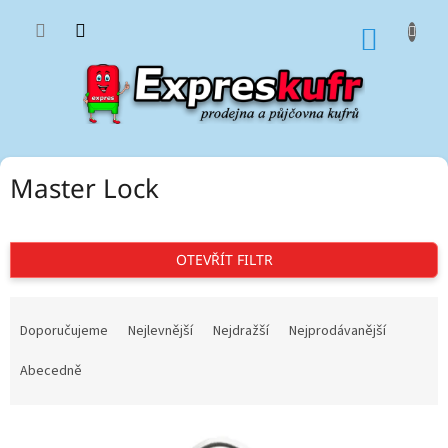
Přejít
na
NÁKUP
obsah
KOŠÍK
Master Lock
OTEVŘÍT FILTR
Ř
a
Doporučujeme
Nejlevnější
Nejdražší
Nejprodávanější
z
e
Abecedně
n
í
V
p