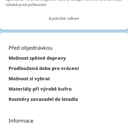
odolné proti poškození.
1
položek celkem
O
v
l
Z
á
á
d
p
Před objednávkou
a
c
a
Možnost zpětné dopravy
í
t
p
í
Prodloužená doba pro vrácení
r
v
Možnost si vybrat
k
y
Materiály při výrobě kufru
v
ý
Rozměry zavazadel do letadla
p
i
s
u
Informace