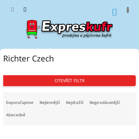
Přejít
na
NÁKUP
obsah
KOŠÍK
Richter Czech
OTEVŘÍT FILTR
Ř
a
Doporučujeme
Nejlevnější
Nejdražší
Nejprodávanější
z
e
Abecedně
n
í
V
p