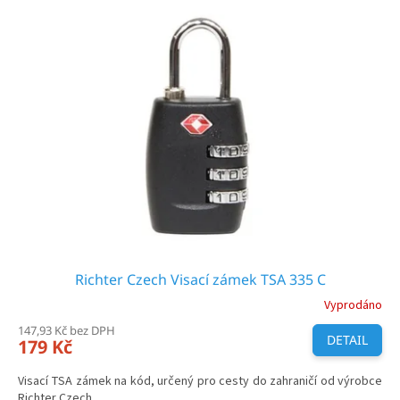
ý
r
p
o
i
d
s
u
p
k
r
t
o
ů
d
u
k
t
ů
Richter Czech Visací zámek TSA 335 C
Vyprodáno
147,93 Kč bez DPH
DETAIL
179 Kč
Visací TSA zámek na kód, určený pro cesty do zahraničí od výrobce
Richter Czech.