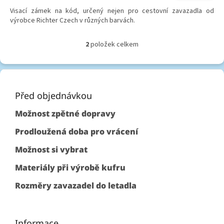
Visací zámek na kód, určený nejen pro cestovní zavazadla od
výrobce Richter Czech v různých barvách.
2
položek celkem
O
v
l
Z
á
á
d
p
Před objednávkou
a
c
a
Možnost zpětné dopravy
í
t
p
í
Prodloužená doba pro vrácení
r
v
Možnost si vybrat
k
y
Materiály při výrobě kufru
v
ý
Rozměry zavazadel do letadla
p
i
s
u
Informace